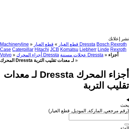
نشر إعلانك
Bosch Rexroth
قطع الغيار Dressta
قطع الغيار
»
»
Machineryline
Case
Caterpillar
Hitachi
JCB
Komatsu
Liebherr
Linde
Rexroth
أجزاء
»
عجلات مسننة Dressta
أجزاء المحرك Dressta
»
Volvo
»
المحرك Dressta لـ معدات تقليب التربة
أجزاء المحرك Dressta لـ معدات
تقليب التربة
بحث
(رقم مرجعي, الماركة, الموديل, قطع الغيار)
الفئة