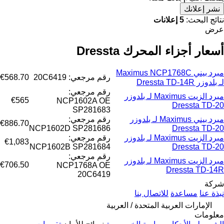
نشر إعلانك
نتائج البحث:
5 إعلانات
عرض
أسعار أجزاء المحرك Dressta
مبرد بيني Maximus NCP1768C
رقم مرجعي: 20C6419
€568.70
لـ بلدوزر Dressta TD-14R
رقم مرجعي:
مبرد الزيت Maximus لـ بلدوزر
€565
NCP1602A OE
Dressta TD-20
SP281683
مبرد بيني Maximus لـ بلدوزر
رقم مرجعي:
€886.70
NCP1602D SP281686
Dressta TD-20
مبرد الزيت Maximus لـ بلدوزر
رقم مرجعي:
€1,083
NCP1602B SP281684
Dressta TD-20
رقم مرجعي:
مبرد الزيت Maximus لـ بلدوزر
€706.50
NCP1768A OE
Dressta TD-14R
20C6419
شركة
نبذة عنا
مساعدة
للاتصال بنا
الإمارات العربية المتحدة / العربية
معلومات