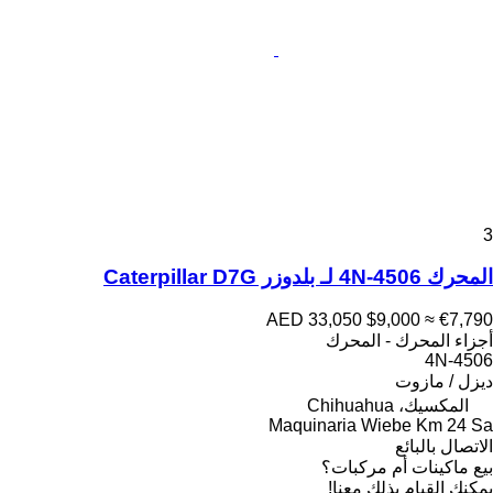
3
المحرك 4N-4506 لـ بلدوزر Caterpillar D7G
AED 33,050
$9,000
≈ €7,790
أجزاء المحرك - المحرك
4N-4506
ديزل / مازوت
المكسيك، Chihuahua
Maquinaria Wiebe Km 24 Sa
الاتصال بالبائع
بيع ماكينات أم مركبات؟
يمكنك القيام بذلك معنا!