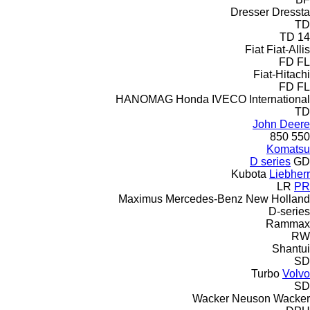
Dresser
Dressta
TD
TD 14
Fiat
Fiat-Allis
FD
FL
Fiat-Hitachi
FD
FL
HANOMAG
Honda
IVECO
International
TD
John Deere
850
550
Komatsu
D series
GD
Kubota
Liebherr
LR
PR
Maximus
Mercedes-Benz
New Holland
D-series
Rammax
RW
Shantui
SD
Turbo
Volvo
SD
Wacker Neuson
Wacker