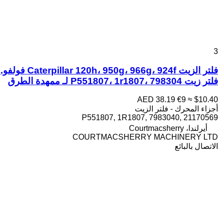
3
فلتر الزيت Caterpillar 120h، 950g، 966g، 924f فولفو.
فلتر زيت P551807، 1r1807، 798304 لـ ممهدة الطرق
AED 38.19
€9
≈ $10.40
أجزاء المحرك - فلتر الزيت
P551807, 1R1807, 7983040, 21170569
أيرلندا، Courtmacsherry
COURTMACSHERRY MACHINERY LTD
الاتصال بالبائع