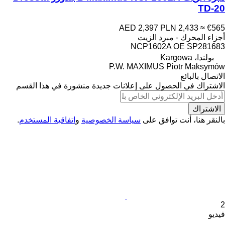
TD-20
AED 2,397
PLN 2,433
≈ €565
أجزاء المحرك - مبرد الزيت
NCP1602A OE SP281683
بولندا، Kargowa
P.W. MAXIMUS Piotr Maksymów
الاتصال بالبائع
الاشتراك في الحصول على إعلانات جديدة منشورة في هذا القسم
الاشتراك
بالنقر هنا، أنت توافق على
سياسة الخصوصية
و
اتفاقية المستخدم
.
2
فيديو