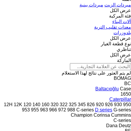
مبردات الزيت
مبردات بينية
عرض الكل
فئة المركبة
آلات البناء
معدات تقليب التربة
بلدوزرات
عرض الكل
نوع قطعة الغيار
تناظري
عرض الكل
الماركة
لم يتم العثور على نتائج لهذا الاستعلام
BOMAG
BC
Baltacıoğlu
Case
1650
Caterpillar
12H
12K
120
140
160
320
322
325
345
826
920
926
930
950
953
955
963
966
972
988
C-series
D series
G-series
Champion
Corinsa
Cummins
C-series
Dana
Deutz
BF