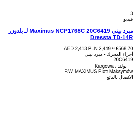
3
فيديو
مبرد بيني Maximus NCP1768C 20C6419 لـ بلدوزر
Dressta TD-14R
AED 2,413
PLN 2,449
≈ €568.70
أجزاء المحرك - مبرد بيني
20C6419
بولندا، Kargowa
P.W. MAXIMUS Piotr Maksymów
الاتصال بالبائع