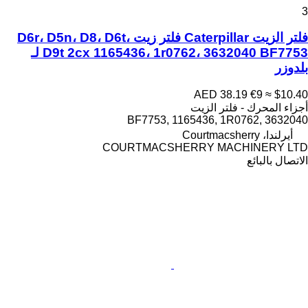
3
فلتر الزيت Caterpillar فلتر زيت D6r، D5n، D8، D6t،
D9t 2cx 1165436، 1r0762، 3632040 BF7753 لـ
بلدوزر
AED 38.19
€9
≈ $10.40
أجزاء المحرك - فلتر الزيت
BF7753, 1165436, 1R0762, 3632040
أيرلندا، Courtmacsherry
COURTMACSHERRY MACHINERY LTD
الاتصال بالبائع