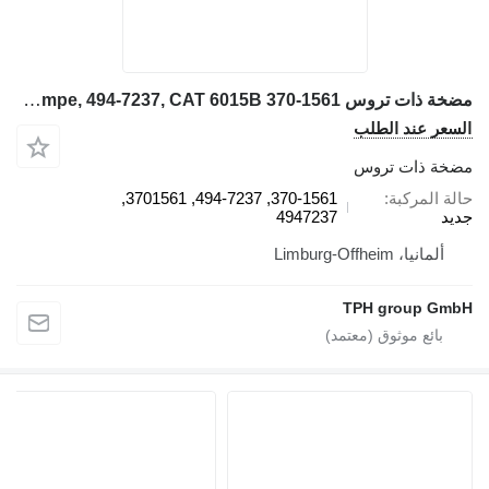
مضخة ذات تروس Rexroth 378-7718 Aussenzahnradpumpe, 494-7237, CAT 6015B 370-1561 لـ حفارة Caterpillar 6015B
سعر عند الطلب
خة ذات تروس
لة المركبة
370-1561, 494-7237, 3701561,
يد
4947237
ألمانيا، Limburg-Offheim
TPH group Gm