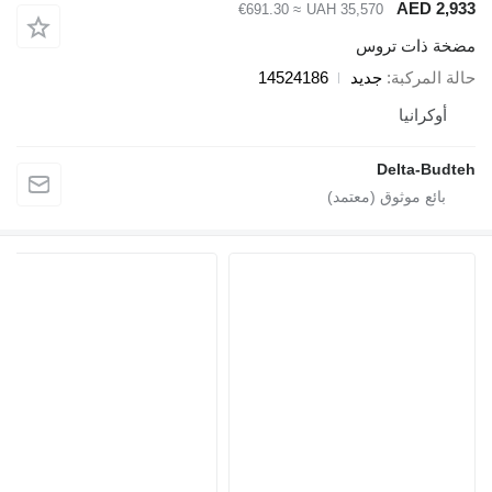
AED 2,9
≈ €691.30
UAH 35,570
خة ذات تروس
لة المركبة
جديد
14524186
أوكرانيا
Delta-Budt