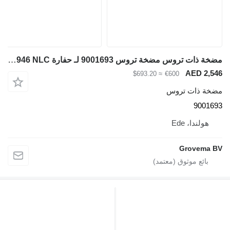
مضخة ذات تروس مضخة تروس 9001693 لـ حفارة Liebherr R926 COMP / R946 LC / R946 NLC
AED 2,5
≈ $693.20
€600
خة ذات تروس
90016
هولندا، Ede
Grovema 