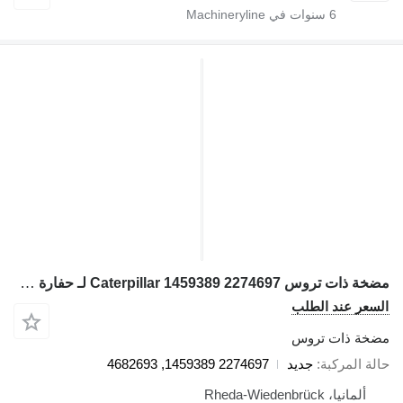
6
سنوات في Machineryline
مضخة ذات تروس Caterpillar 1459389 2274697 لـ حفارة Terex RH170
سعر عند الطلب
خة ذات تروس
لة المركبة
جديد
2274697 1459389, 4682693
ألمانيا، Rheda-Wiedenbrück