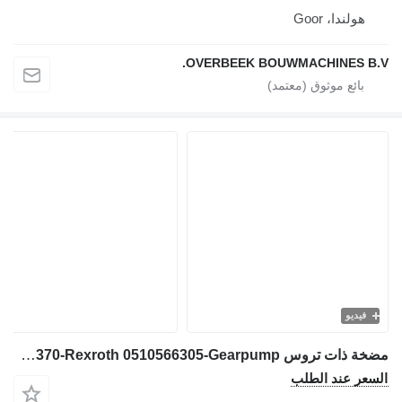
هولندا، Goor
OVERBEEK BOUWMACHINES B.
فيديو
مضخة ذات تروس Liebherr R912-5005370-Rexroth 0510566305-Gearpump لـ حفارة
سعر عند الطلب