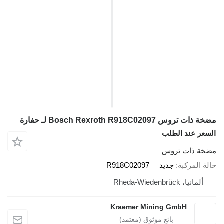
ذات تروس Bosch Rexroth R918C02097 لـ حفارة
سعر عند الطلب
خة ذات تروس
لة المركبة
جديد
R918C02097
ألمانيا، Rheda-Wiedenbrück
Kraemer Mining GmbH