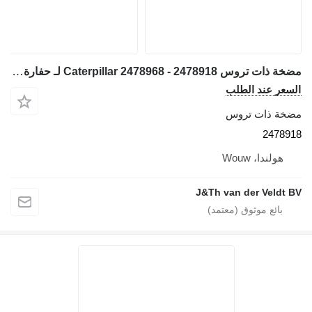
مضخة ذات تروس Caterpillar 2478968 - 2478918 لـ حفارة 365B 365C 365CL 374DL 365BII 365CLMH
سعر عند الطلب
خة ذات تروس
24789
هولندا، Wouw
J&Th van der Veldt 