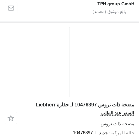
TPH group Gm
 ذات تروس 10476397 لـ حفارة Liebherr
سعر عند الطلب
خة ذات تروس
لة المركبة
جديد
10476397