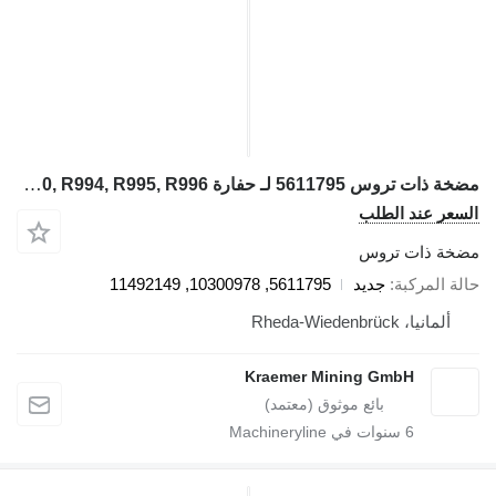
مضخة ذات تروس 5611795 لـ حفارة Liebherr R9350, R9400, R9800, R994, R995, R996
سعر عند الطلب
خة ذات تروس
لة المركبة
جديد
5611795, 10300978, 11492149
ألمانيا، Rheda-Wiedenbrück
Kraemer Mining GmbH
6
سنوات في Machineryline