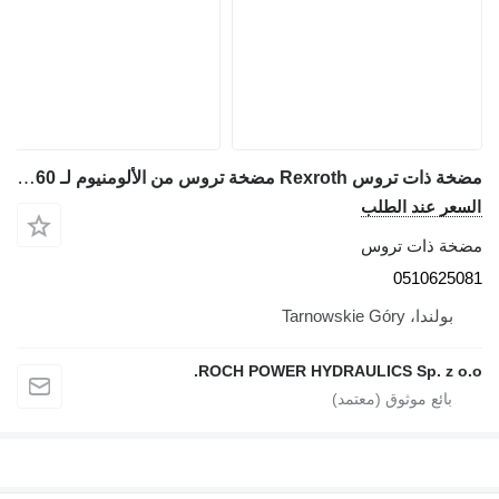
مضخة ذات تروس Rexroth مضخة تروس من الألومنيوم لـ A8VO160 رقم القطعة: 0510625081 لـ حفارة
سعر عند الطلب
خة ذات تروس
05106250
بولندا، Tarnowskie Góry
ROCH POWER HYDRAULICS Sp. z o.