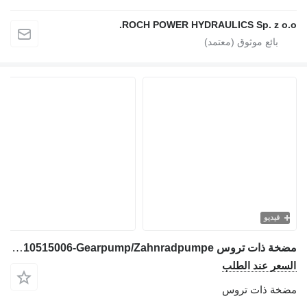
ROCH POWER HYDRAULICS Sp. z o.
فيديو
مضخة ذات تروس Liebherr R912-Rexroth 0510515006-Gearpump/Zahnradpumpe لـ حفارة
سعر عند الطلب
خة ذات تروس