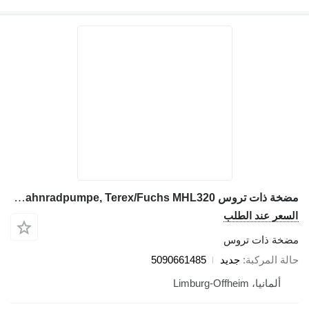
مضخة ذات تروس Rexroth 5090661485 Aussenzahnradpumpe, Terex/Fuchs MHL320 لـ حفارة Terex Fuchs MHL320
سعر عند الطلب
خة ذات تروس
لة المركبة
جديد
5090661485
ألمانيا، Limburg-Offheim