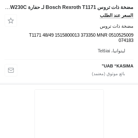
مضخة ذات تروس Bosch Rexroth T1171 لـ حفارة Volvo EW230C
سعر عند الطلب
خة ذات تروس
T1171 48/49 1515800013 373350 MNR 05105250
0741
ليتوانيا، Telšiai
UAB “KASIM