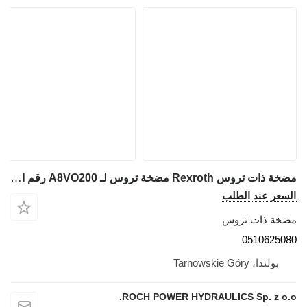
مضخة ذات تروس Rexroth مضخة تروس لـ A8VO200 رقم القطعة: 0510625080 لـ حفارة
سعر عند الطلب
خة ذات تروس
05106250
بولندا، Tarnowskie Góry
ROCH POWER HYDRAULICS Sp. z o.