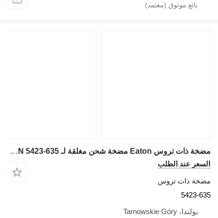
مضخة ذات تروس Eaton مضخة شحن مغلقة لـ EATON 5423-635 لـ حفارة
سعر عند الطلب
خة ذات تروس
5423-6
بولندا، Tarnowskie Góry