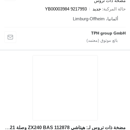
خة ذات تروس
لة المركبة
جديد
YB00003984 9217993
ألمانيا، Limburg-Offheim
TPH group Gm
مضخة ذات تروس لـ: هيتاشي ZX240 BAS 112878 وصلة 9101521 لـ حفارة HITACHI ZX240 BAS 112878