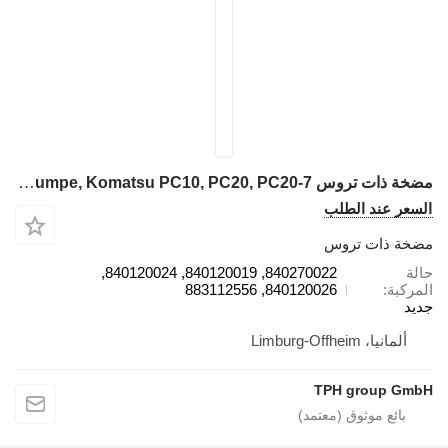
مضخة ذات تروس Komatsu 840270022 Zahnradpumpe, Komatsu PC10, PC20, PC20-7 لـ حفارة صغيرة Komatsu PC10, PC20, PC20-7
سعر عند الطلب
خة ذات تروس
لة
840270022, 840120019, 840120024,
مركبة
840120026, 883112556
يد
ألمانيا، Limburg-Offheim
TPH group Gm