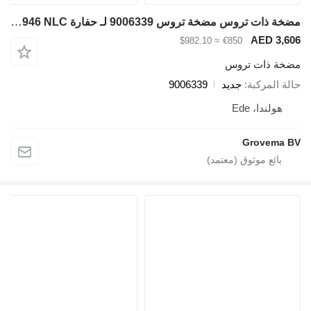
مضخة ذات تروس مضخة تروس 9006339 لـ حفارة Liebherr R926 COMP / R946 LC / R946 NLC
AED 3,6
≈ $982.10
€850
خة ذات تروس
لة المركبة
جديد
9006339
هولندا، Ede
Grovema 