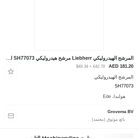
المرشح الهيدروليكي Liebherr مرشح هيدروليكي SH77073 لـ آلات البناء Liebherr
AED 181.2
≈ $49.34
€42.70
لمرشح الهيدروليكي
SH7707
هولندا، Ede
Grovema B