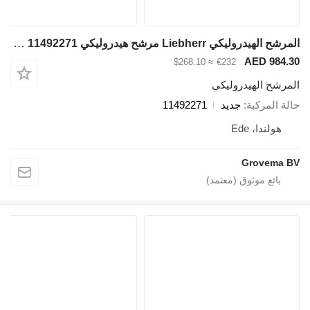
المرشح الهيدروليكي Liebherr مرشح هيدروليكي 11492271 لـ آلات البناء
AED 984.3
≈ $268.10
€232
لمرشح الهيدروليكي
الة المركبة
جديد
11492271
هولندا، Ede
Grovema B