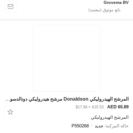
Grovema B
المرشح الهيدروليكي Donaldson مرشح هيدروليكي دونالدسون P550268 لـ آلات البناء Liebherr
AED 65.8
≈ $17.94
€15.53
لمرشح الهيدروليكي
الة المركبة
جديد
P550268