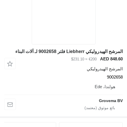
مرشح الهيدروليكي Liebherr فلتر 9002658 لـ آلات البناء
AED 848.6
≈ $231.10
€200
لمرشح الهيدروليكي
900265
هولندا، Ede
Grovema B