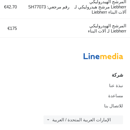
لمرشح الهيدروليكي
Liebherr مرشح هيدروليكي لـ
رقم مرجعي: SH77073
€42.70
ات البناء Liebherr
لمرشح الهيدروليكي
€175
Liebh لـ آلات البناء
شركة
نبذة عنا
مساعدة
للاتصال بنا
الإمارات العربية المتحدة / العربية