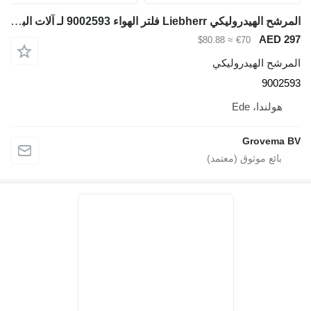
المرشح الهيدروليكي Liebherr فلتر الهواء 9002593 لـ آلات البناء
AED 29
≈ $80.88
€70
لمرشح الهيدروليكي
900259
هولندا، Ede
Grovema B