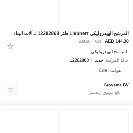
مرشح الهيدروليكي Liebherr فلتر 12282868 لـ آلات البناء
AED 144.3
≈ $39.28
€34
لمرشح الهيدروليكي
الة المركبة
جديد
12282868
هولندا، Ede
Grovema B