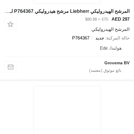
المرشح الهيدروليكي Liebherr مرشح هيدروليكي P764367 لـ حفارة
AED 29
≈ $80.88
€70
لمرشح الهيدروليكي
الة المركبة
جديد
P764367
هولندا، Ede
Grovema B