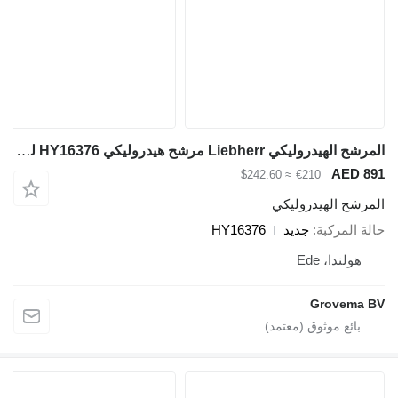
المرشح الهيدروليكي Liebherr مرشح هيدروليكي HY16376 لـ آلات البناء
AED 89
≈ $242.60
€210
لمرشح الهيدروليكي
الة المركبة
جديد
HY16376
هولندا، Ede
Grovema B