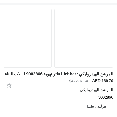
مرشح الهيدروليكي Liebherr فلتر تهوية 9002866 لـ آلات البناء
AED 169.7
≈ $46.22
€40
لمرشح الهيدروليكي
900286
هولندا، Ede