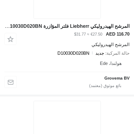
المرشح الهيدروليكي Liebherr فلتر المؤازرة D10030D020BN لـ آلات البناء Liebherr
AED 116.7
≈ $31.77
€27.50
لمرشح الهيدروليكي
الة المركبة
جديد
D10030D020BN
هولندا، Ede
Grovema B