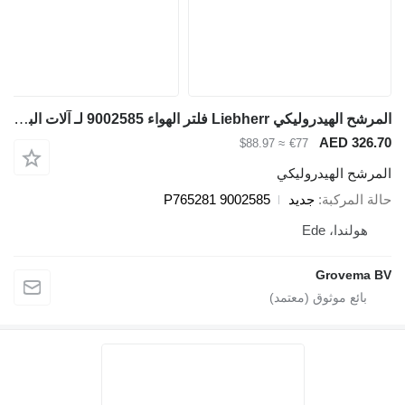
المرشح الهيدروليكي Liebherr فلتر الهواء 9002585 لـ آلات البناء
AED 326.7
≈ $88.97
€77
لمرشح الهيدروليكي
الة المركبة
جديد
9002585 P765281
هولندا، Ede
Grovema B