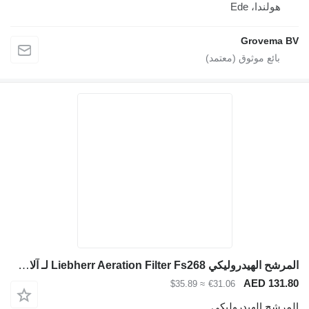
هولندا، Ede
Grovema B
المرشح الهيدروليكي Liebherr Aeration Filter Fs268 لـ آلات البناء
AED 131.8
≈ $35.89
€31.06
لمرشح الهيدروليكي