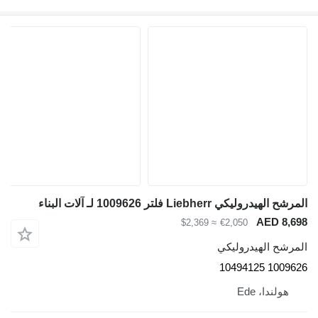
مرشح الهيدروليكي Liebherr فلتر 1009626 لـ آلات البناء
AED 8,69
≈ $2,369
€2,050
لمرشح الهيدروليكي
1009626 104941
هولندا، Ede