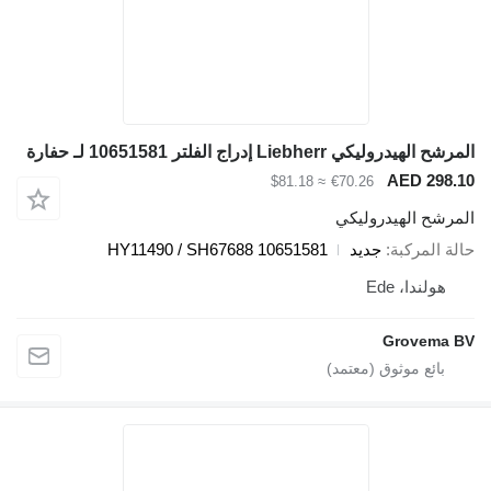
مرشح الهيدروليكي Liebherr إدراج الفلتر 10651581 لـ حفارة
AED 298.1
≈ $81.18
€70.26
لمرشح الهيدروليكي
الة المركبة
جديد
10651581 HY11490 / SH67688
هولندا، Ede
Grovema B