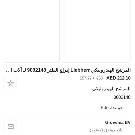
المرشح الهيدروليكي Liebherr إدراج الفلتر 9002148 لـ آلات البناء
AED 212.1
≈ $57.77
€50
لمرشح الهيدروليكي
900214
هولندا، Ede
Grovema B