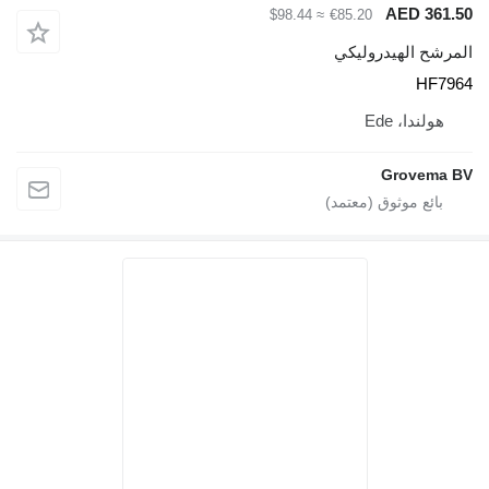
AED 361.5
≈ $98.44
€85.20
لمرشح الهيدروليكي
HF796
هولندا، Ede
Grovema B