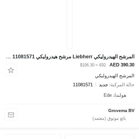
المرشح الهيدروليكي Liebherr مرشح هيدروليكي 11081571 لـ آلات البناء
AED 390.3
≈ $106.30
€92
لمرشح الهيدروليكي
الة المركبة
جديد
11081571
هولندا، Ede
Grovema B