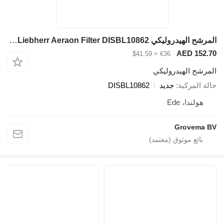
المرشح الهيدروليكي Liebherr Aeraon Filter DISBL10862 لـ آلات البناء
AED 152.7
≈ $41.59
€36
لمرشح الهيدروليكي
الة المركبة
جديد
DISBL10862
هولندا، Ede
Grovema B