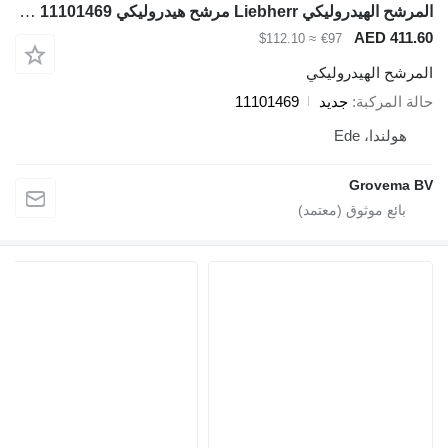
المرشح الهيدروليكي Liebherr مرشح هيدروليكي 11101469 لـ آلات البناء Liebherr
AED 411.6
≈ $112.10
€97
لمرشح الهيدروليكي
الة المركبة
جديد
11101469
هولندا، Ede
Grovema B