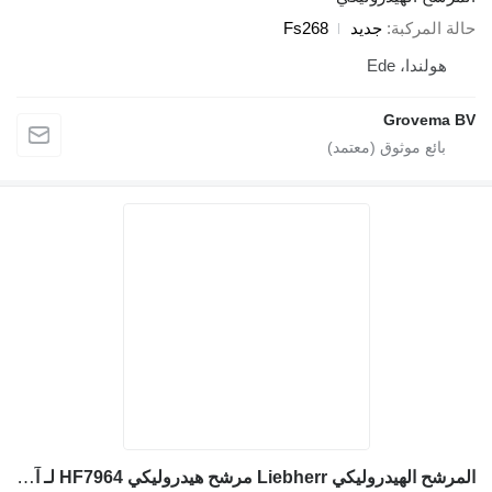
الة المركبة
جديد
Fs268
هولندا، Ede
Grovema B
المرشح الهيدروليكي Liebherr مرشح هيدروليكي HF7964 لـ آلات البناء