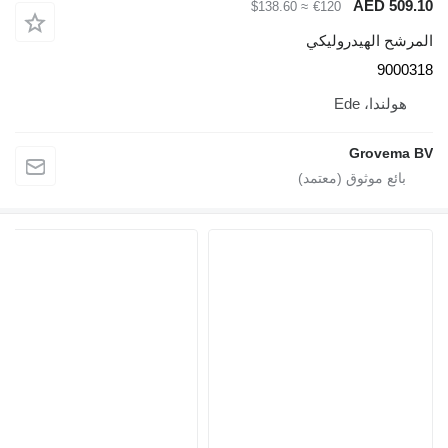
AED 509.1
≈ $138.60
€120
لمرشح الهيدروليكي
900031
هولندا، Ede
Grovema B