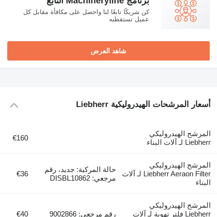
برنامج Machineryline التابع
كن شريكًا تابعًا لنا واحصل على مكافأة مقابل كل
عميل تستقطبه
شاهد العرض
عار المرشحات الهيدروليكية Liebherr
لمرشح الهيدروليكي
€160
Liebh لـ آلات البناء
لمرشح الهيدروليكي
حالة المركبة: جديد، رقم
Liebherr Aeraon Filter لـ آلات
€36
مرجعي: DISBL10862
بناء
لمرشح الهيدروليكي
Liebherr فلتر تهوية لـ آلات
رقم مرجعي: 9002866
€40