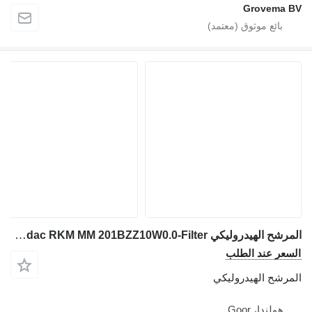
Grovema B
المرشح الهيدروليكي Liebherr L506 Stereo-Hydac RKM MM 201BZZ10W0.0-Filter لـ جرافة ذات عجلات
لسعر عند الطلب
لمرشح الهيدروليكي
هولندا، Goor