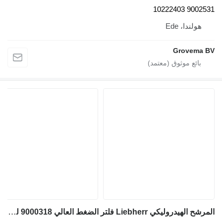
9002531 102224
هولندا، Ede
Grovema B
المرشح الهيدروليكي Liebherr فلتر الضغط العالي 9000318 لـ آلات البناء