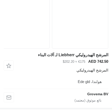
مرشح الهيدروليكي Liebherr لـ آلات البناء
AED 742.5
≈ $202.20
€175
لمرشح الهيدروليكي
هولندا، Ede gld
Grovema B