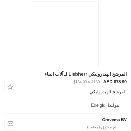
مرشح الهيدروليكي Liebherr لـ آلات البناء
AED 678.9
≈ $184.90
€160
لمرشح الهيدروليكي
هولندا، Ede gld
Grovema B