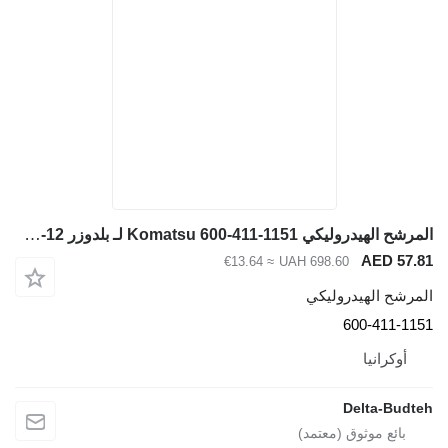
المرشح الهيدروليكي Komatsu 600-411-1151 لـ بلدوزر Komatsu D65EX-12, D65PX-12
AED 57.8
≈ €13.64
UAH 698.60
لمرشح الهيدروليكي
600-411-115
أوكرانيا
Delta-Budte