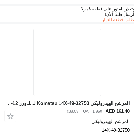
ذر العثور على قطعة غيار؟
 طلبًا الآن!
 قطعة الغيار
المرشح الهيدروليكي Komatsu 14X-49-32750 لـ بلدوزر Komatsu D65EX-12, D65PX-12
AED 161.4
≈ €38.09
UAH 1,950
لمرشح الهيدروليكي
14X-49-3275