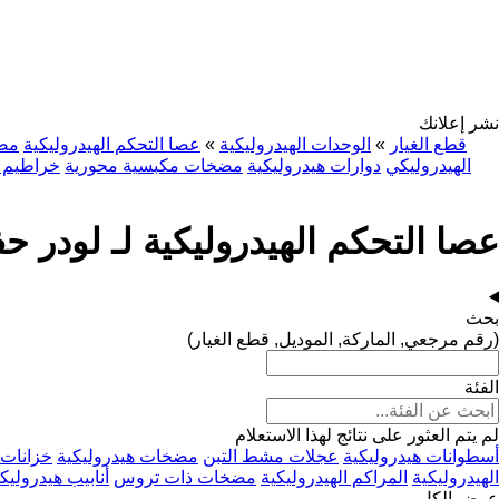
نشر إعلانك
قطع الغيار
»
الوحدات الهيدروليكية
»
عصا التحكم الهيدروليكية
مضخ
الهيدروليكي
دوارات هيدروليكية
مضخات مكبسية محورية
خراطيم ا
عصا التحكم الهيدروليكية لـ لودر حف
بحث
(رقم مرجعي, الماركة, الموديل, قطع الغيار)
الفئة
لم يتم العثور على نتائج لهذا الاستعلام
أسطوانات هيدروليكية
عجلات مشط التبن
مضخات هيدروليكية
خزانات 
الهيدروليكية
المراكم الهيدروليكية
مضخات ذات تروس
أنابيب هيدروليك
عرض الكل