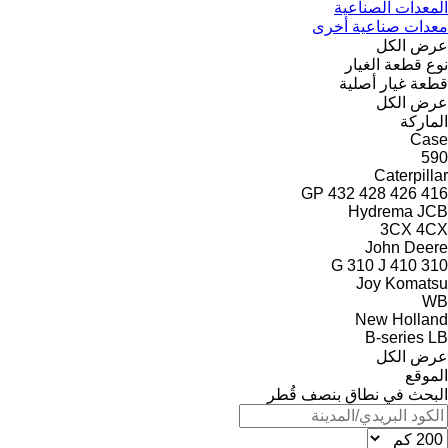
المعدات الصناعية
معدات صناعية أخرى
عرض الكل
نوع قطعة الغيار
قطعة غيار أصلية
عرض الكل
الماركة
Case
590
Caterpillar
GP
432
428
426
416
Hydrema
JCB
3CX
4CX
John Deere
310 J
410
310 G
Joy
Komatsu
WB
New Holland
B-series
LB
عرض الكل
الموقع
البحث في نطاق بنصف قُطر