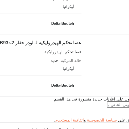
أوكرانيا
Delta-Budteh
عصا تحكم الهيدروليكية لـ لودر حفار Komatsu WB93r-2
عصا تحكم الهيدروليكية
حالة المركبة
جديد
أوكرانيا
Delta-Budteh
ل على إعلانات جديدة منشورة في هذا القسم
فق على
سياسة الخصوصية
و
اتفاقية المستخدم
.