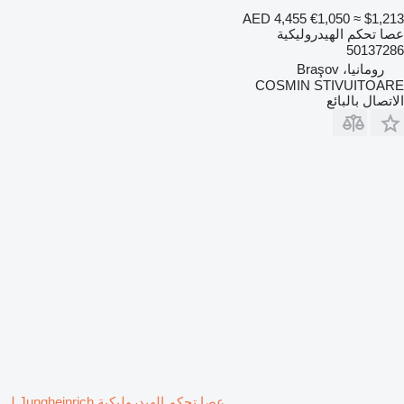
AED 4,455
€1,050
≈ $1,213
عصا تحكم الهيدروليكية
50137286
رومانيا، Braşov
COSMIN STIVUITOARE
الاتصال بالبائع
عصا تحكم الهيدروليكية Jungheinrich لـ