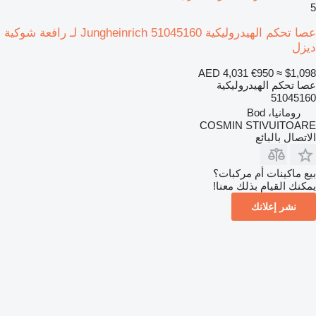
5
عصا تحكم الهيدروليكية Jungheinrich 51045160 لـ رافعة شوكية
ديزل
AED 4,031
€950
≈ $1,098
عصا تحكم الهيدروليكية
51045160
رومانيا، Bod
COSMIN STIVUITOARE
الاتصال بالبائع
بيع ماكينات أم مركبات؟
يمكنك القيام بذلك معنا!
نشر إعلانك