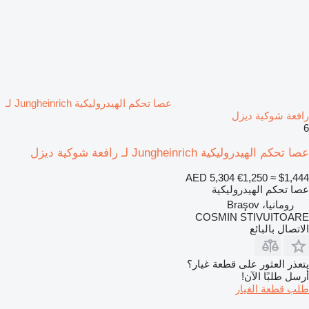
عصا تحكم الهيدروليكية Jungheinrich لـ
رافعة شوكية ديزل
6
عصا تحكم الهيدروليكية Jungheinrich لـ رافعة شوكية ديزل
AED 5,304
€1,250
≈ $1,444
عصا تحكم الهيدروليكية
رومانيا، Braşov
COSMIN STIVUITOARE
الاتصال بالبائع
يتعذر العثور على قطعة غيار؟
أرسل طلبًا الآن!
طلب قطعة الغيار