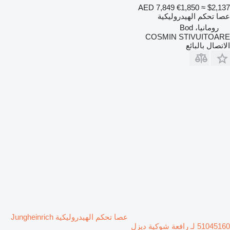
AED 7,849
€1,850
≈ $2,137
عصا تحكم الهيدروليكية
رومانيا، Bod
COSMIN STIVUITOARE
الاتصال بالبائع
عصا تحكم الهيدروليكية Jungheinrich
51045160 لـ رافعة شوكية ديزل