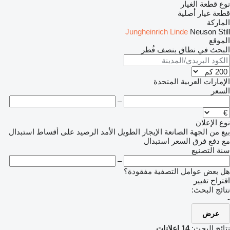
نوع قطعة الغيار
قطعة غيار أصلية
الماركة
Jungheinrich
Linde
Neuson
Still
الموقع
البحث في نطاق بنصف قُطر
الإمارات العربية المتحدة
السعر
–
نوع الإعلان
بيع
من الجهة الصانعة
الإيجار الطويل الأمد
الرصيد
على أقساط
استبدال
مع دفع فرق السعر
استبدال
سنة التصنيع
–
هل بعض عوامل التصفية مفقودة؟
اقتراح تغيير
نتائج البحث:
-
عرض
نتائج البحث:
14 إعلانات