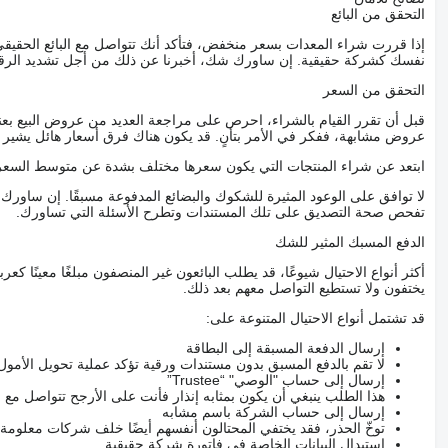
التحقق من البائع
إذا قررت شراء المعدات بسعر منخفض، فتأكد أنك تتواصل مع البائع الحق
نفسك كشركة حقيقية. إن ساورك شك، أخبرنا عن ذلك من أجل تشديد الرقاب
التحقق من السعر
قبل أن تقرر القيام بالشراء، احرص على مراجعة العديد من عروض البيع بعن
عروض مشابهة، ففكر في الأمر بتأنٍ. قد يكون هناك فرق أسعار هائل يشير إلى
ابتعد عن شراء المنتجات التي يكون سعرها مختلف بشدة عن متوسط السعر
لا توافق على الوعود المثيرة للشكوك والبضائع المدفوعة مسبقًا. إن ساو
تفحص صحة التصديق على تلك المستندات وتطرح الأسئلة التي تساورك.
الدفع المسبك المثير للشك
أكثر أنواع الاحتيال شيوعًا، قد يطلب البائعون غير المنصفون مبلغًا معينًا 
يختفون ولا تستطيع التواصل معهم بعد ذلك.
قد تشتمل أنواع الاحتيال المتنوعة على:
إرسال الدفعة المسبقة إلى البطاقة
لا تقم بالدفع المسبق بدون مستندات ورقية تؤكد عملية تحويل الأمول
إرسال إلى حساب "الوصي" “Trustee”
هذا الطلب ينبغي أن يكون بمثابه إنذار فأنت على الأرجح تتواصل م
إرسال إلى حساب الشركة باسم مشابه
توخّ الحذر، فقد يختفي المحتالون أنفسهم أيضًا خلف شركات معلومة
استبدال البيانات الخاصة في فاتورة شركة حقيقية