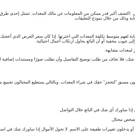
يقي. اكتشف أكبر قدر ممكن من المعلومات عن مالك المعدات. تتمثل إحدى طرق
ة وذلك من خلال نموذج التعليقات.
اية لفهم متوسط تكلفة المعدات التي اخترتها. إذا كان سعر العرض الذي أعجبك 
 عيوب مخفية أو أن البائع يحاول ارتكاب أعمال احتيالية.
 لمعدات مشابهة.
رك شك، فلا تخاف من طلب توضيح التفاصيل وأن تطلب صورًا ومستندات إضافية ل
كعربون مسبق "لتحجز" حقك في شراء المعدات. وبالتالي يستطيع المحتالون تجميع مبل
 إذا ساورك أي شك في البائع خلال التواصل.
ع شخص محتال.
 أو يدخلون تغييرات طفيفة على الاسم. لا تحول الأموال إذا ساورك شك في اس