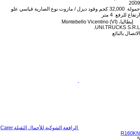
2009
حمولة
32,000 كجم
وقود
ديزل / مازوت
نوع الصارية
قياسي
علو
ارتفاع للرفع
4 متر
إيطاليا، Montebello Vicentino (VI)
UNI.TRUCKS S.R.L.
الاتصال بالبائع
الرافعة الشوكية للأحمال الثقيلة Carer
R160KN
5