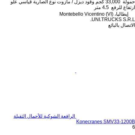
حمولة
33,000 كجم
وقود
ديزل / مازوت
نوع الصارية
قياسي
علو
ارتفاع للرفع
4.5 متر
إيطاليا، Montebello Vicentino (VI)
UNI.TRUCKS S.R.L.
الاتصال بالبائع
الرافعة الشوكية للأحمال الثقيلة
Konecranes SMV33-1200B
6