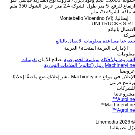
حمولة
15,000 كجم
وقود
ديزل / مازوت
نوع الصارية
قياسي
علو
ارتفاع للرفع
5 متر
طول الشوكة
2.4 متر
عرض الشوك
350 ملم
سماكة الشوكة
75 ملم
إيطاليا، Montebello Vicentino (VI)
UNI.TRUCKS S.R.L.
الاتصال بالبائع
شركة
نبذة عنا
مساعدة
معلومات الاتصال بالبائع
الإمارات العربية المتحدة / العربية
معلومات
الشروط والأحكام
سياسة الخصوصية
نصائح للأمان
تقييمات
Machineryline
دليل (كتالوج) العلامات التجارية
عروضنا
الإعلان في موقع Machineryline.
نشر إعلانك
ضع ملصقًا إعلانيًا
برنامج فرعي
للشركات
مشروعاتنا
Autoline™
Machineryline™
Agroline™
© 2026 Linemedia
نزّل تطبيقاتنا