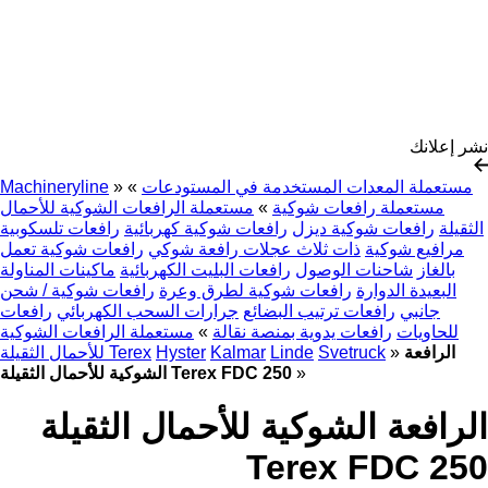
نشر إعلانك
مستعملة المعدات المستخدمة في المستودعات
»
»
Machineryline
مستعملة رافعات شوكية
»
مستعملة الرافعات الشوكية للأحمال
الثقيلة
رافعات شوكية ديزل
رافعات شوكية كهربائية
رافعات تلسكوبية
مرافيع شوكية
ذات ثلاث عجلات رافعة شوكي
رافعات شوكية تعمل
بالغاز
شاحنات الوصول
رافعات البليت الكهربائية
ماكينات المناولة
البعيدة الدوارة
رافعات شوكية لطرق وعرة
رافعات شوكية / شحن
جانبي
رافعات ترتيب البضائع
جرارات السحب الكهربائي
رافعات
للحاويات
رافعات يدوية بمنصة نقالة
»
مستعملة الرافعات الشوكية
الرافعة
»
Svetruck
Linde
Kalmar
Hyster
للأحمال الثقيلة Terex
»
الشوكية للأحمال الثقيلة Terex FDC 250
الرافعة الشوكية للأحمال الثقيلة
Terex FDC 250