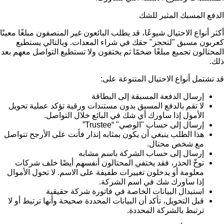
الدفع المسبك المثير للشك
أكثر أنواع الاحتيال شيوعًا، قد يطلب البائعون غير المنصفون مبلغًا معينًا
كعربون مسبق "لتحجز" حقك في شراء المعدات. وبالتالي يستطيع
المحتالون تجميع مبلغًا ضخمًا ثم يختفون ولا تستطيع التواصل معهم بعد
ذلك.
قد تشتمل أنواع الاحتيال المتنوعة على:
إرسال الدفعة المسبقة إلى البطاقة
لا تقم بالدفع المسبق بدون مستندات ورقية تؤكد عملية تحويل
الأمول إذا ساورك أي شك في البائع خلال التواصل.
إرسال إلى حساب "الوصي" “Trustee”
هذا الطلب ينبغي أن يكون بمثابه إنذار فأنت على الأرجح تتواصل
مع شخص محتال.
إرسال إلى حساب الشركة باسم مشابه
توخّ الحذر، فقد يختفي المحتالون أنفسهم أيضًا خلف شركات
معلومة أو يدخلون تغييرات طفيفة على الاسم. لا تحول الأموال
إذا ساورك شك في اسم الشركة.
استبدال البيانات الخاصة في فاتورة شركة حقيقية
قبل التحويل، تأكد أن البيانات المحددة صحيحة وأنها ترتبط أو لا
ترتبط بالشركة المحددة.