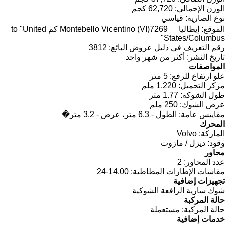
الوزن الإجمالي:
62,720 كجم
نوع الصارية:
قياسي
الموقع:
إيطاليا
Montebello Vicentino (VI)
7269 كم to "United
States/Columbus"
رقم التعريف في دليل عروض البائع:
3812
تاريخ النشر:
أكثر من شهر واحد
المواصفات
علو ارتفاع للرفع:
5 متر
مركز التحميل:
1,220 ملم
طول الشوكة:
1.77 متر
عرض الشوك:
250 ملم
مقاييس عامة:
الطول - 6.3 متر، عرض - 3.2 متر�
المحرك
الماركة:
Volvo
وقود:
ديزل / مازوت
محاور
عدد المحاور:
2
مقاسات الإطارات المطاطية:
14.00-24
تجهيزات إضافية
شوك سارية الرافعة الشوكية
حالة المركبة
حالة المركبة:
مستعملة
خدمات إضافية