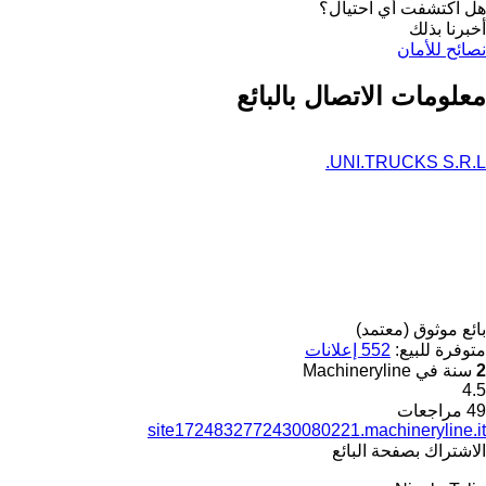
هل اكتشفت أي احتيال؟
أخبرنا بذلك
نصائح للأمان
معلومات الاتصال بالبائع
UNI.TRUCKS S.R.L.
بائع موثوق (معتمد)
متوفرة للبيع:
552 إعلانات
2
سنة في Machineryline
4.5
49 مراجعات
site1724832772430080221.machineryline.it
الاشتراك بصفحة البائع