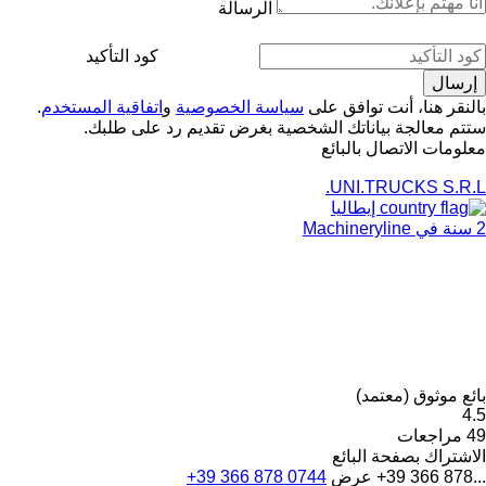
الرسالة
كود التأكيد
بالنقر هنا، أنت توافق على
سياسة الخصوصية
و
اتفاقية المستخدم
.
ستتم معالجة بياناتك الشخصية بغرض تقديم رد على طلبك.
معلومات الاتصال بالبائع
UNI.TRUCKS S.R.L.
إيطاليا
2 سنة في Machineryline
بائع موثوق (معتمد)
4.5
49 مراجعات
الاشتراك بصفحة البائع
+39 366 878...
عرض
+39 366 878 0744