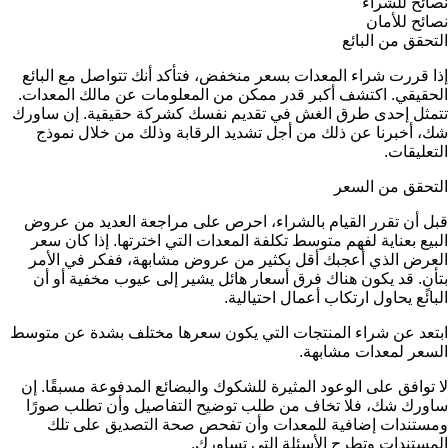
نصائح للشراء
نصائح للأمان
التحقق من البائع
إذا قررت شراء المعدات بسعر منخفض، فتأكد أنك تتواصل مع البائع
الحقيقي. اكتشف أكبر قدر ممكن من المعلومات عن مالك المعدات.
تتمثل إحدى طرق الغش في تقديم نفسك كشركة حقيقية. إن ساورك
شك، أخبرنا عن ذلك من أجل تشديد الرقابة وذلك من خلال نموذج
التعليقات.
التحقق من السعر
قبل أن تقرر القيام بالشراء، احرص على مراجعة العديد من عروض
البيع بعناية لفهم متوسط تكلفة المعدات التي اخترتها. إذا كان سعر
العرض الذي أعجبك أقل بكثير من عروض مشابهة، ففكر في الأمر
بتأنٍ. قد يكون هناك فرق أسعار هائل يشير إلى عيوب مخفية أو أن
البائع يحاول ارتكاب أعمال احتيالية.
ابتعد عن شراء المنتجات التي يكون سعرها مختلف بشدة عن متوسط
السعر لمعدات مشابهة.
لا توافق على الوعود المثيرة للشكوك والبضائع المدفوعة مسبقًا. إن
ساورك شك، فلا تخاف من طلب توضيح التفاصيل وأن تطلب صورًا
ومستندات إضافية للمعدات وأن تفحص صحة التصديق على تلك
المستندات وتطرح الأسئلة التي تساورك.