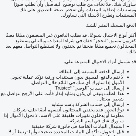
ساورك شك، فلا تخاف من طلب توضيح التفاصيل وأن تطلب صورًا
ومستندات إضافية للمعدات وأن تفحص صحة التصديق على تلك
المستندات وتطرح الأسئلة التي تساورك.
الدفع المسبك المثير للشك
أكثر أنواع الاحتيال شيوعًا، قد يطلب البائعون غير المنصفون مبلغًا معينًا
كعربون مسبق "لتحجز" حقك في شراء المعدات. وبالتالي يستطيع
المحتالون تجميع مبلغًا ضخمًا ثم يختفون ولا تستطيع التواصل معهم بعد
ذلك.
قد تشتمل أنواع الاحتيال المتنوعة على:
إرسال الدفعة المسبقة إلى البطاقة
لا تقم بالدفع المسبق بدون مستندات ورقية تؤكد عملية تحويل
الأمول إذا ساورك أي شك في البائع خلال التواصل.
إرسال إلى حساب "الوصي" “Trustee”
هذا الطلب ينبغي أن يكون بمثابه إنذار فأنت على الأرجح تتواصل مع
شخص محتال.
إرسال إلى حساب الشركة باسم مشابه
توخّ الحذر، فقد يختفي المحتالون أنفسهم أيضًا خلف شركات
معلومة أو يدخلون تغييرات طفيفة على الاسم. لا تحول الأموال إذا
ساورك شك في اسم الشركة.
استبدال البيانات الخاصة في فاتورة شركة حقيقية
قبل التحويل، تأكد أن البيانات المحددة صحيحة وأنها ترتبط أو لا