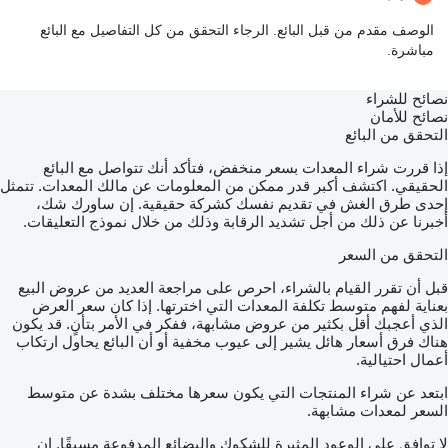
الوصف مقدم من قبل البائع. الرجاء التحقق من كل التفاصيل مع البائع
مباشرة.
نصائح للشراء
نصائح للأمان
التحقق من البائع
إذا قررت شراء المعدات بسعر منخفض، فتأكد أنك تتواصل مع البائع
الحقيقي. اكتشف أكبر قدر ممكن من المعلومات عن مالك المعدات. تتمثل
إحدى طرق الغش في تقديم نفسك كشركة حقيقية. إن ساورك شك،
أخبرنا عن ذلك من أجل تشديد الرقابة وذلك من خلال نموذج التعليقات.
التحقق من السعر
قبل أن تقرر القيام بالشراء، احرص على مراجعة العديد من عروض البيع
بعناية لفهم متوسط تكلفة المعدات التي اخترتها. إذا كان سعر العرض
الذي أعجبك أقل بكثير من عروض مشابهة، ففكر في الأمر بتأنٍ. قد يكون
هناك فرق أسعار هائل يشير إلى عيوب مخفية أو أن البائع يحاول ارتكاب
أعمال احتيالية.
ابتعد عن شراء المنتجات التي يكون سعرها مختلف بشدة عن متوسط
السعر لمعدات مشابهة.
لا توافق على الوعود المثيرة للشكوك والبضائع المدفوعة مسبقًا. إن