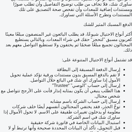
ساورك شك، فلا تخاف من طلب توضيح التفاصيل وأن تطلب صورًا
ومستندات إضافية للمعدات وأن تفحص صحة التصديق على تلك
المستندات وتطرح الأسئلة التي تساورك.
الدفع المسبك المثير للشك
أكثر أنواع الاحتيال شيوعًا، قد يطلب البائعون غير المنصفون مبلغًا معينًا
كعربون مسبق "لتحجز" حقك في شراء المعدات. وبالتالي يستطيع
المحتالون تجميع مبلغًا ضخمًا ثم يختفون ولا تستطيع التواصل معهم بعد
ذلك.
قد تشتمل أنواع الاحتيال المتنوعة على:
إرسال الدفعة المسبقة إلى البطاقة
لا تقم بالدفع المسبق بدون مستندات ورقية تؤكد عملية تحويل
الأمول إذا ساورك أي شك في البائع خلال التواصل.
إرسال إلى حساب "الوصي" “Trustee”
هذا الطلب ينبغي أن يكون بمثابه إنذار فأنت على الأرجح تتواصل مع
شخص محتال.
إرسال إلى حساب الشركة باسم مشابه
توخّ الحذر، فقد يختفي المحتالون أنفسهم أيضًا خلف شركات
معلومة أو يدخلون تغييرات طفيفة على الاسم. لا تحول الأموال إذا
ساورك شك في اسم الشركة.
استبدال البيانات الخاصة في فاتورة شركة حقيقية
قبل التحويل، تأكد أن البيانات المحددة صحيحة وأنها ترتبط أو لا