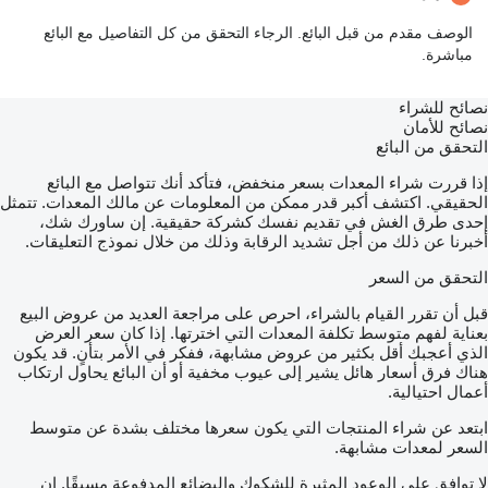
الوصف مقدم من قبل البائع. الرجاء التحقق من كل التفاصيل مع البائع
مباشرة.
نصائح للشراء
نصائح للأمان
التحقق من البائع
إذا قررت شراء المعدات بسعر منخفض، فتأكد أنك تتواصل مع البائع
الحقيقي. اكتشف أكبر قدر ممكن من المعلومات عن مالك المعدات. تتمثل
إحدى طرق الغش في تقديم نفسك كشركة حقيقية. إن ساورك شك،
أخبرنا عن ذلك من أجل تشديد الرقابة وذلك من خلال نموذج التعليقات.
التحقق من السعر
قبل أن تقرر القيام بالشراء، احرص على مراجعة العديد من عروض البيع
بعناية لفهم متوسط تكلفة المعدات التي اخترتها. إذا كان سعر العرض
الذي أعجبك أقل بكثير من عروض مشابهة، ففكر في الأمر بتأنٍ. قد يكون
هناك فرق أسعار هائل يشير إلى عيوب مخفية أو أن البائع يحاول ارتكاب
أعمال احتيالية.
ابتعد عن شراء المنتجات التي يكون سعرها مختلف بشدة عن متوسط
السعر لمعدات مشابهة.
لا توافق على الوعود المثيرة للشكوك والبضائع المدفوعة مسبقًا. إن