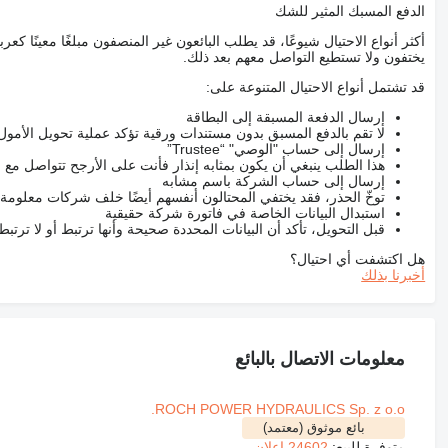
الدفع المسبك المثير للشك
أكثر أنواع الاحتيال شيوعًا، قد يطلب البائعون غير المنصفون مبلغًا معينًا 
يختفون ولا تستطيع التواصل معهم بعد ذلك.
قد تشتمل أنواع الاحتيال المتنوعة على:
إرسال الدفعة المسبقة إلى البطاقة
لا تقم بالدفع المسبق بدون مستندات ورقية تؤكد عملية تحويل الأمول
إرسال إلى حساب "الوصي" “Trustee”
هذا الطلب ينبغي أن يكون بمثابه إنذار فأنت على الأرجح تتواصل م
إرسال إلى حساب الشركة باسم مشابه
توخّ الحذر، فقد يختفي المحتالون أنفسهم أيضًا خلف شركات معلومة
استبدال البيانات الخاصة في فاتورة شركة حقيقية
قبل التحويل، تأكد أن البيانات المحددة صحيحة وأنها ترتبط أو لا ترتب
هل اكتشفت أي احتيال؟
أخبرنا بذلك
معلومات الاتصال بالبائع
ROCH POWER HYDRAULICS Sp. z o.o.
بائع موثوق (معتمد)
متوفرة للبيع:
24602 إعلان