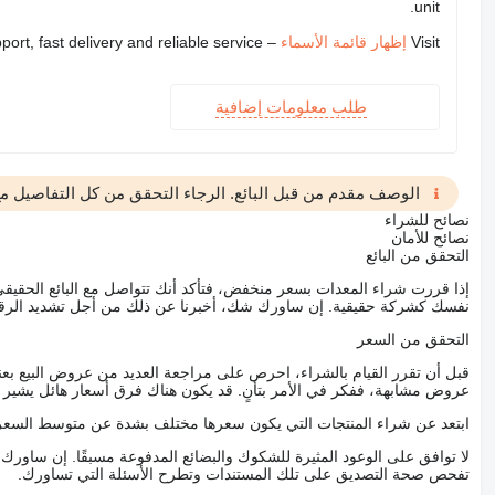
unit.
Visit
إظهار قائمة الأسماء
– we provide expert support, fast delivery and reliable service
طلب معلومات إضافية
الوصف مقدم من قبل البائع. الرجاء التحقق من كل التفاصيل مع 
نصائح للشراء
نصائح للأمان
التحقق من البائع
إذا قررت شراء المعدات بسعر منخفض، فتأكد أنك تتواصل مع البائع الحق
نفسك كشركة حقيقية. إن ساورك شك، أخبرنا عن ذلك من أجل تشديد الرقاب
التحقق من السعر
قبل أن تقرر القيام بالشراء، احرص على مراجعة العديد من عروض البيع بعن
عروض مشابهة، ففكر في الأمر بتأنٍ. قد يكون هناك فرق أسعار هائل يشير إلى
ابتعد عن شراء المنتجات التي يكون سعرها مختلف بشدة عن متوسط السعر
لا توافق على الوعود المثيرة للشكوك والبضائع المدفوعة مسبقًا. إن ساو
تفحص صحة التصديق على تلك المستندات وتطرح الأسئلة التي تساورك.