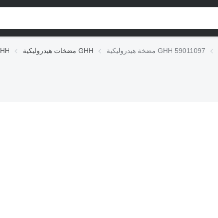
مضخة هيدروليكية GHH 59011097
مضخات هيدروليكية GHH
الوحدات الهيدر