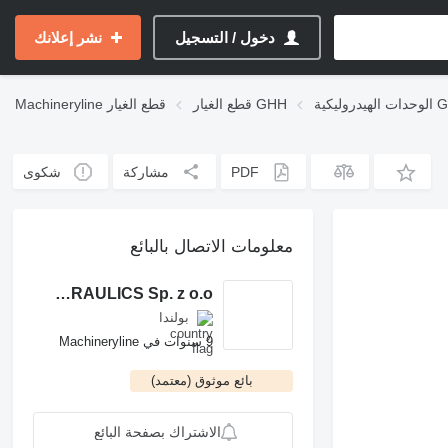
دخول / التسجيل
نشر إعلانك
وليكية GHH
قطع الغيار GHH
قطع الغيار
Machineryline
PDF
مشاركة
شكوى
معلومات الاتصال بالبائع
ROCH POWER HYDRAULICS Sp. z o.o.
بولندا
9 سنوات في Machineryline
بائع موثوق (معتمد)
الاشتراك بصفحة البائع