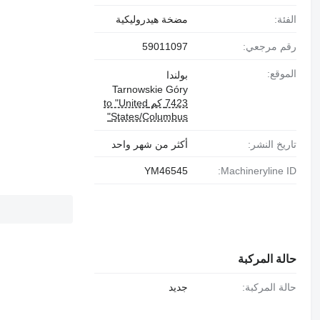
الفئة:
مضخة هيدروليكية
رقم مرجعي:
59011097
الموقع:
بولندا
Tarnowskie Góry
7423 كم to "United
States/Columbus"
تاريخ النشر:
أكثر من شهر واحد
YM46545
Machineryline ID:
حالة المركبة
حالة المركبة:
جديد