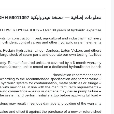
معلومات إضافية — مضخة هيدروليكية GHH 59011097
POWER HYDRAULICS – Over 30 years of hydraulic expertise.
ts for construction, road, agricultural and industrial machinery.
 cylinders, control valves and other hydraulic system elements.
 Poclain Hydraulics, Linde, Danfoss, Eaton Vickers and others.
arge stock of spare parts and operate our own testing facilities.
nty. Remanufactured units are covered by a 6-month warranty.
anufactured unit is tested on a dedicated hydraulic test bench.
Installation recommendations:
– Fill the pump with the correct hydraulic oil according to the recommended specification and temperature.
– Check the hydraulic system for contamination, metal particles or sludge.
– Replace all hydraulic filters with new ones, in line with the manufacturer’s requirements.
– Inspect hoses, valves and hydraulic connections – leaks or damage may cause pump failure.
– Properly bleed the system and perform initial startup before applying full load.
 steps may result in serious damage and voiding of the warranty.
 value and offset it against the purchase of a new or refurbished