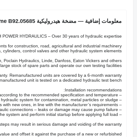
معلومات إضافية — مضخة هيدروليكية Grimme B92.05685
POWER HYDRAULICS – Over 30 years of hydraulic expertise.
ts for construction, road, agricultural and industrial machinery.
 cylinders, control valves and other hydraulic system elements.
 Poclain Hydraulics, Linde, Danfoss, Eaton Vickers and others.
arge stock of spare parts and operate our own testing facilities.
nty. Remanufactured units are covered by a 6-month warranty.
anufactured unit is tested on a dedicated hydraulic test bench.
Installation recommendations:
– Fill the pump with the correct hydraulic oil according to the recommended specification and temperature.
– Check the hydraulic system for contamination, metal particles or sludge.
– Replace all hydraulic filters with new ones, in line with the manufacturer’s requirements.
– Inspect hoses, valves and hydraulic connections – leaks or damage may cause pump failure.
– Properly bleed the system and perform initial startup before applying full load.
 steps may result in serious damage and voiding of the warranty.
 value and offset it against the purchase of a new or refurbished