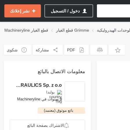
دخول / التسجيل
نشر إعلانك
قطع الغيار Grimme
قطع الغيار
Machineryline
PDF
مشاركة
شكوى
معلومات الاتصال بالبائع
ROCH POWER HYDRAULICS Sp. z o.o.
بولندا
9 سنوات في Machineryline
بائع موثوق (معتمد)
الاشتراك بصفحة البائع