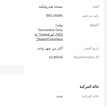
الفئة:
مضخة هيدروليكية
رقم مرجعي:
B92.05685
الموقع:
بولندا
Tarnowskie Góry
7423 كم to "United
States/Columbus"
تاريخ النشر:
أكثر من شهر واحد
UL46545
Machineryline ID:
حالة المركبة
حالة المركبة:
جديد