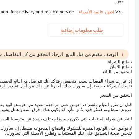
unit.
Visit
إظهار قائمة الأسماء
– we provide expert support, fast delivery and reliable service
طلب معلومات إضافية
الوصف مقدم من قبل البائع. الرجاء التحقق من كل التفاصيل مع 
نصائح للشراء
نصائح للأمان
التحقق من البائع
إذا قررت شراء المعدات بسعر منخفض، فتأكد أنك تتواصل مع البائع الحق
نفسك كشركة حقيقية. إن ساورك شك، أخبرنا عن ذلك من أجل تشديد الرقاب
التحقق من السعر
قبل أن تقرر القيام بالشراء، احرص على مراجعة العديد من عروض البيع بعن
عروض مشابهة، ففكر في الأمر بتأنٍ. قد يكون هناك فرق أسعار هائل يشير إلى
ابتعد عن شراء المنتجات التي يكون سعرها مختلف بشدة عن متوسط السعر
لا توافق على الوعود المثيرة للشكوك والبضائع المدفوعة مسبقًا. إن ساو
تفحص صحة التصديق على تلك المستندات وتطرح الأسئلة التي تساورك.