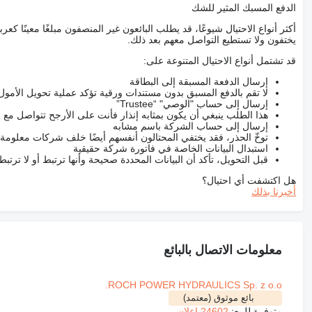
الدفع المسبك المثير للشك
أكثر أنواع الاحتيال شيوعًا، قد يطلب البائعون غير المنصفون مبلغًا معينًا 
يختفون ولا تستطيع التواصل معهم بعد ذلك.
قد تشتمل أنواع الاحتيال المتنوعة على:
إرسال الدفعة المسبقة إلى البطاقة
لا تقم بالدفع المسبق بدون مستندات ورقية تؤكد عملية تحويل الأمول
إرسال إلى حساب "الوصي" “Trustee”
هذا الطلب ينبغي أن يكون بمثابه إنذار فأنت على الأرجح تتواصل م
إرسال إلى حساب الشركة باسم مشابه
توخّ الحذر، فقد يختفي المحتالون أنفسهم أيضًا خلف شركات معلومة
استبدال البيانات الخاصة في فاتورة شركة حقيقية
قبل التحويل، تأكد أن البيانات المحددة صحيحة وأنها ترتبط أو لا ترتب
هل اكتشفت أي احتيال؟
أخبرنا بذلك
معلومات الاتصال بالبائع
ROCH POWER HYDRAULICS Sp. z o.o.
بائع موثوق (معتمد)
متوفرة للبيع:
24602 إعلان