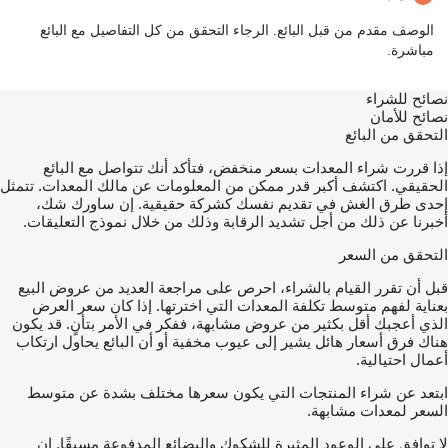
الوصف مقدم من قبل البائع. الرجاء التحقق من كل التفاصيل مع البائع
مباشرة.
نصائح للشراء
نصائح للأمان
التحقق من البائع
إذا قررت شراء المعدات بسعر منخفض، فتأكد أنك تتواصل مع البائع
الحقيقي. اكتشف أكبر قدر ممكن من المعلومات عن مالك المعدات. تتمثل
إحدى طرق الغش في تقديم نفسك كشركة حقيقية. إن ساورك شك،
أخبرنا عن ذلك من أجل تشديد الرقابة وذلك من خلال نموذج التعليقات.
التحقق من السعر
قبل أن تقرر القيام بالشراء، احرص على مراجعة العديد من عروض البيع
بعناية لفهم متوسط تكلفة المعدات التي اخترتها. إذا كان سعر العرض
الذي أعجبك أقل بكثير من عروض مشابهة، ففكر في الأمر بتأنٍ. قد يكون
هناك فرق أسعار هائل يشير إلى عيوب مخفية أو أن البائع يحاول ارتكاب
أعمال احتيالية.
ابتعد عن شراء المنتجات التي يكون سعرها مختلف بشدة عن متوسط
السعر لمعدات مشابهة.
لا توافق على الوعود المثيرة للشكوك والبضائع المدفوعة مسبقًا. إن