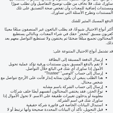
ساورك شك، فلا تخاف من طلب توضيح التفاصيل وأن تطلب صورًا
ومستندات إضافية للمعدات وأن تفحص صحة التصديق على تلك
المستندات وتطرح الأسئلة التي تساورك.
الدفع المسبك المثير للشك
أكثر أنواع الاحتيال شيوعًا، قد يطلب البائعون غير المنصفون مبلغًا معينًا
كعربون مسبق "لتحجز" حقك في شراء المعدات. وبالتالي يستطيع
المحتالون تجميع مبلغًا ضخمًا ثم يختفون ولا تستطيع التواصل معهم بعد
ذلك.
قد تشتمل أنواع الاحتيال المتنوعة على:
إرسال الدفعة المسبقة إلى البطاقة
لا تقم بالدفع المسبق بدون مستندات ورقية تؤكد عملية تحويل
الأمول إذا ساورك أي شك في البائع خلال التواصل.
إرسال إلى حساب "الوصي" “Trustee”
هذا الطلب ينبغي أن يكون بمثابه إنذار فأنت على الأرجح تتواصل مع
شخص محتال.
إرسال إلى حساب الشركة باسم مشابه
توخّ الحذر، فقد يختفي المحتالون أنفسهم أيضًا خلف شركات
معلومة أو يدخلون تغييرات طفيفة على الاسم. لا تحول الأموال إذا
ساورك شك في اسم الشركة.
استبدال البيانات الخاصة في فاتورة شركة حقيقية
قبل التحويل، تأكد أن البيانات المحددة صحيحة وأنها ترتبط أو لا