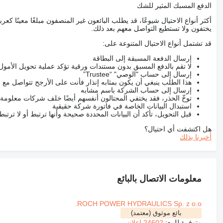
الدفع المسبك المثير للشك
أكثر أنواع الاحتيال شيوعًا، قد يطلب البائعون غير المنصفون مبلغًا معينًا 
يختفون ولا تستطيع التواصل معهم بعد ذلك.
قد تشتمل أنواع الاحتيال المتنوعة على:
إرسال الدفعة المسبقة إلى البطاقة
لا تقم بالدفع المسبق بدون مستندات ورقية تؤكد عملية تحويل الأمول
إرسال إلى حساب "الوصي" “Trustee”
هذا الطلب ينبغي أن يكون بمثابه إنذار فأنت على الأرجح تتواصل م
إرسال إلى حساب الشركة باسم مشابه
توخّ الحذر، فقد يختفي المحتالون أنفسهم أيضًا خلف شركات معلومة
استبدال البيانات الخاصة في فاتورة شركة حقيقية
قبل التحويل، تأكد أن البيانات المحددة صحيحة وأنها ترتبط أو لا ترتب
هل اكتشفت أي احتيال؟
أخبرنا بذلك
معلومات الاتصال بالبائع
ROCH POWER HYDRAULICS Sp. z o.o.
بائع موثوق (معتمد)
متوفرة للبيع:
24602 إعلان