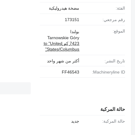
الفئة:
مضخة هيدروليكية
رقم مرجعي:
173151
الموقع:
بولندا
Tarnowskie Góry
7423 كم to "United
States/Columbus"
تاريخ النشر:
أكثر من شهر واحد
FF46543
Machineryline ID:
حالة المركبة
حالة المركبة:
جديد