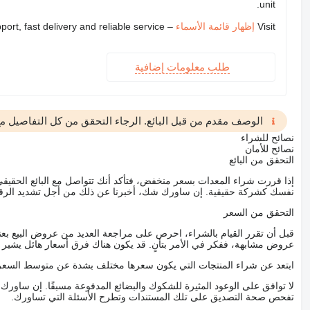
unit.
Visit
إظهار قائمة الأسماء
– we provide expert support, fast delivery and reliable service
طلب معلومات إضافية
الوصف مقدم من قبل البائع. الرجاء التحقق من كل التفاصيل مع 
نصائح للشراء
نصائح للأمان
التحقق من البائع
إذا قررت شراء المعدات بسعر منخفض، فتأكد أنك تتواصل مع البائع الحق
نفسك كشركة حقيقية. إن ساورك شك، أخبرنا عن ذلك من أجل تشديد الرقاب
التحقق من السعر
قبل أن تقرر القيام بالشراء، احرص على مراجعة العديد من عروض البيع بعن
عروض مشابهة، ففكر في الأمر بتأنٍ. قد يكون هناك فرق أسعار هائل يشير إلى
ابتعد عن شراء المنتجات التي يكون سعرها مختلف بشدة عن متوسط السعر
لا توافق على الوعود المثيرة للشكوك والبضائع المدفوعة مسبقًا. إن ساو
تفحص صحة التصديق على تلك المستندات وتطرح الأسئلة التي تساورك.