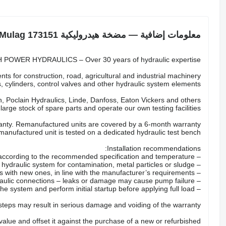
معلومات إضافية — مضخة هيدروليكية Mulag 173151
POWER HYDRAULICS – Over 30 years of hydraulic expertise.
ts for construction, road, agricultural and industrial machinery.
 cylinders, control valves and other hydraulic system elements.
 Poclain Hydraulics, Linde, Danfoss, Eaton Vickers and others.
arge stock of spare parts and operate our own testing facilities.
nty. Remanufactured units are covered by a 6-month warranty.
anufactured unit is tested on a dedicated hydraulic test bench.
Installation recommendations:
– Fill the pump with the correct hydraulic oil according to the recommended specification and temperature.
– Check the hydraulic system for contamination, metal particles or sludge.
– Replace all hydraulic filters with new ones, in line with the manufacturer’s requirements.
– Inspect hoses, valves and hydraulic connections – leaks or damage may cause pump failure.
– Properly bleed the system and perform initial startup before applying full load.
 steps may result in serious damage and voiding of the warranty.
 value and offset it against the purchase of a new or refurbished