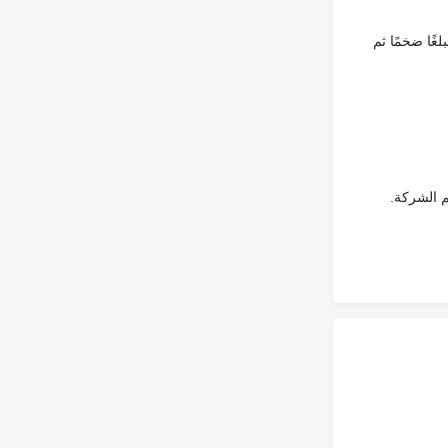
غًا ضخمًا ثم
م الشركة.