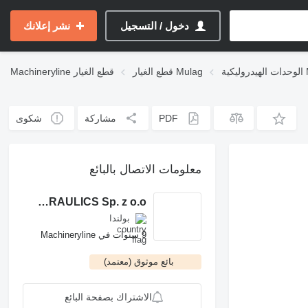
دخول / التسجيل
نشر إعلانك
Mula
قطع الغيار Mulag
قطع الغيار
Machineryline
PDF
مشاركة
شكوى
معلومات الاتصال بالبائع
ROCH POWER HYDRAULICS Sp. z o.o.
بولندا
9 سنوات في Machineryline
بائع موثوق (معتمد)
الاشتراك بصفحة البائع