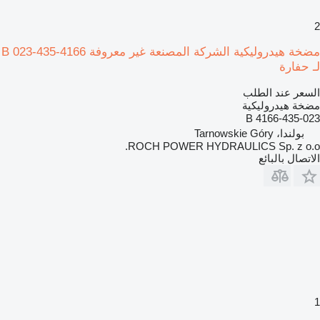
2
مضخة هيدروليكية الشركة المصنعة غير معروفة 4166-435-023 B
لـ حفارة
السعر عند الطلب
مضخة هيدروليكية
4166-435-023 B
بولندا، Tarnowskie Góry
ROCH POWER HYDRAULICS Sp. z o.o.
الاتصال بالبائع
1