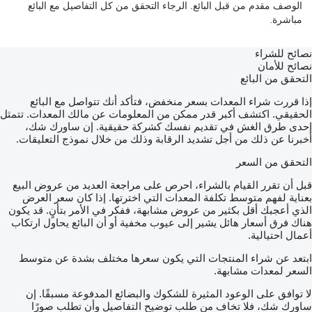
الوصف مقدم من قبل البائع. الرجاء التحقق من كل التفاصيل مع البائع
مباشرة.
نصائح للشراء
نصائح للأمان
التحقق من البائع
إذا قررت شراء المعدات بسعر منخفض، فتأكد أنك تتواصل مع البائع
الحقيقي. اكتشف أكبر قدر ممكن من المعلومات عن مالك المعدات. تتمثل
إحدى طرق الغش في تقديم نفسك كشركة حقيقية. إن ساورك شك،
أخبرنا عن ذلك من أجل تشديد الرقابة وذلك من خلال نموذج التعليقات.
التحقق من السعر
قبل أن تقرر القيام بالشراء، احرص على مراجعة العديد من عروض البيع
بعناية لفهم متوسط تكلفة المعدات التي اخترتها. إذا كان سعر العرض
الذي أعجبك أقل بكثير من عروض مشابهة، ففكر في الأمر بتأنٍ. قد يكون
هناك فرق أسعار هائل يشير إلى عيوب مخفية أو أن البائع يحاول ارتكاب
أعمال احتيالية.
ابتعد عن شراء المنتجات التي يكون سعرها مختلف بشدة عن متوسط
السعر لمعدات مشابهة.
لا توافق على الوعود المثيرة للشكوك والبضائع المدفوعة مسبقًا. إن
ساورك شك، فلا تخاف من طلب توضيح التفاصيل وأن تطلب صورًا