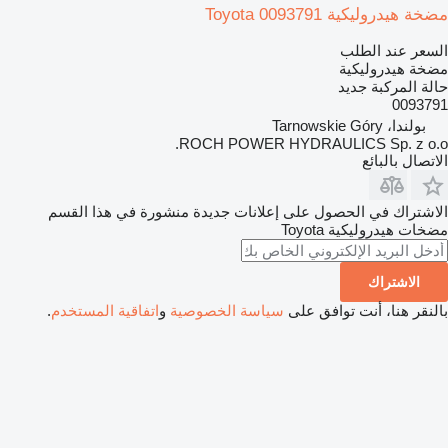
مضخة هيدروليكية Toyota 0093791
السعر عند الطلب
مضخة هيدروليكية
حالة المركبة
جديد
0093791
بولندا، Tarnowskie Góry
ROCH POWER HYDRAULICS Sp. z o.o.
الاتصال بالبائع
الاشتراك في الحصول على إعلانات جديدة منشورة في هذا القسم
مضخات هيدروليكية
Toyota
الاشتراك
بالنقر هنا، أنت توافق على
سياسة الخصوصية
و
اتفاقية المستخدم
.