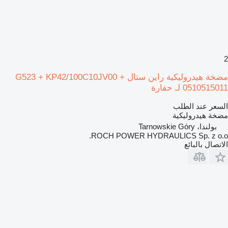
2
مضخة هيدروليكية راين ستال G523 + KP42/100C10JV00 +
0510515011 لـ حفارة
السعر عند الطلب
مضخة هيدروليكية
بولندا، Tarnowskie Góry
ROCH POWER HYDRAULICS Sp. z o.o.
الاتصال بالبائع