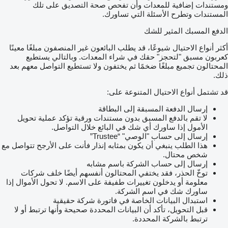
ومستندات إضافية للمعدات وأن تفحص صحة التصديق على تلك
المستندات وتطرح الأسئلة التي تساورك.
الدفع المسبك المثير للشك
أكثر أنواع الاحتيال شيوعًا، قد يطلب البائعون غير المنصفون مبلغًا معينًا
كعربون مسبق "لتحجز" حقك في شراء المعدات. وبالتالي يستطيع
المحتالون تجميع مبلغًا ضخمًا ثم يختفون ولا تستطيع التواصل معهم بعد
ذلك.
قد تشتمل أنواع الاحتيال المتنوعة على:
إرسال الدفعة المسبقة إلى البطاقة
لا تقم بالدفع المسبق بدون مستندات ورقية تؤكد عملية تحويل
الأمول إذا ساورك أي شك في البائع خلال التواصل.
إرسال إلى حساب "الوصي" “Trustee”
هذا الطلب ينبغي أن يكون بمثابه إنذار فأنت على الأرجح تتواصل مع
شخص محتال.
إرسال إلى حساب الشركة باسم مشابه
توخّ الحذر، فقد يختفي المحتالون أنفسهم أيضًا خلف شركات
معلومة أو يدخلون تغييرات طفيفة على الاسم. لا تحول الأموال إذا
ساورك شك في اسم الشركة.
استبدال البيانات الخاصة في فاتورة شركة حقيقية
قبل التحويل، تأكد أن البيانات المحددة صحيحة وأنها ترتبط أو لا
ترتبط بالشركة المحددة.