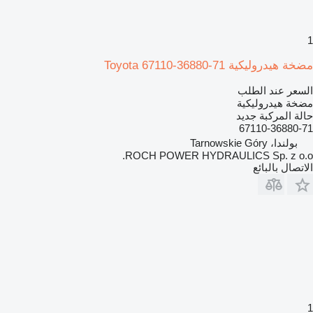
1
مضخة هيدروليكية Toyota 67110-36880-71
السعر عند الطلب
مضخة هيدروليكية
حالة المركبة
جديد
67110-36880-71
بولندا، Tarnowskie Góry
ROCH POWER HYDRAULICS Sp. z o.o.
الاتصال بالبائع
1