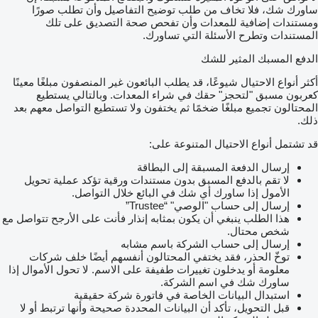
ساورك شك، فلا تخاف من طلب توضيح التفاصيل وأن تطلب صورًا
ومستندات إضافية للمعدات وأن تفحص صحة التصديق على تلك
المستندات وتطرح الأسئلة التي تساورك.
الدفع المسبك المثير للشك
أكثر أنواع الاحتيال شيوعًا، قد يطلب البائعون غير المنصفون مبلغًا معينًا
كعربون مسبق "لتحجز" حقك في شراء المعدات. وبالتالي يستطيع
المحتالون تجميع مبلغًا ضخمًا ثم يختفون ولا تستطيع التواصل معهم بعد
ذلك.
قد تشتمل أنواع الاحتيال المتنوعة على:
إرسال الدفعة المسبقة إلى البطاقة
لا تقم بالدفع المسبق بدون مستندات ورقية تؤكد عملية تحويل
الأمول إذا ساورك أي شك في البائع خلال التواصل.
إرسال إلى حساب "الوصي" “Trustee”
هذا الطلب ينبغي أن يكون بمثابه إنذار فأنت على الأرجح تتواصل مع
شخص محتال.
إرسال إلى حساب الشركة باسم مشابه
توخّ الحذر، فقد يختفي المحتالون أنفسهم أيضًا خلف شركات
معلومة أو يدخلون تغييرات طفيفة على الاسم. لا تحول الأموال إذا
ساورك شك في اسم الشركة.
استبدال البيانات الخاصة في فاتورة شركة حقيقية
قبل التحويل، تأكد أن البيانات المحددة صحيحة وأنها ترتبط أو لا