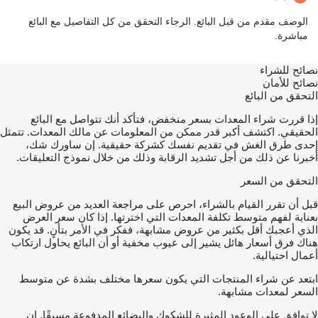
الوصف مقدم من قبل البائع. الرجاء التحقق من كل التفاصيل مع البائع
مباشرة.
نصائح للشراء
نصائح للأمان
التحقق من البائع
إذا قررت شراء المعدات بسعر منخفض، فتأكد أنك تتواصل مع البائع
الحقيقي. اكتشف أكبر قدر ممكن من المعلومات عن مالك المعدات. تتمثل
إحدى طرق الغش في تقديم نفسك كشركة حقيقية. إن ساورك شك،
أخبرنا عن ذلك من أجل تشديد الرقابة وذلك من خلال نموذج التعليقات.
التحقق من السعر
قبل أن تقرر القيام بالشراء، احرص على مراجعة العديد من عروض البيع
بعناية لفهم متوسط تكلفة المعدات التي اخترتها. إذا كان سعر العرض
الذي أعجبك أقل بكثير من عروض مشابهة، ففكر في الأمر بتأنٍ. قد يكون
هناك فرق أسعار هائل يشير إلى عيوب مخفية أو أن البائع يحاول ارتكاب
أعمال احتيالية.
ابتعد عن شراء المنتجات التي يكون سعرها مختلف بشدة عن متوسط
السعر لمعدات مشابهة.
لا توافق على الوعود المثيرة للشكوك والبضائع المدفوعة مسبقًا. إن