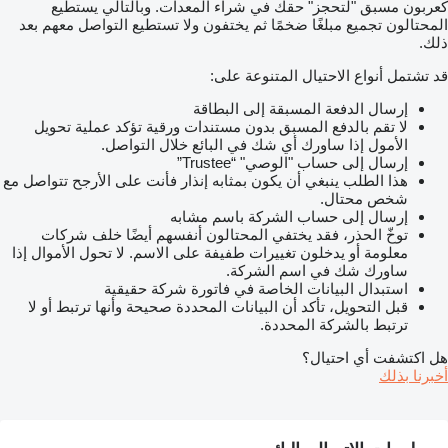
كعربون مسبق "لتحجز" حقك في شراء المعدات. وبالتالي يستطيع
المحتالون تجميع مبلغًا ضخمًا ثم يختفون ولا تستطيع التواصل معهم بعد
ذلك.
قد تشتمل أنواع الاحتيال المتنوعة على:
إرسال الدفعة المسبقة إلى البطاقة
لا تقم بالدفع المسبق بدون مستندات ورقية تؤكد عملية تحويل
الأمول إذا ساورك أي شك في البائع خلال التواصل.
إرسال إلى حساب "الوصي" “Trustee”
هذا الطلب ينبغي أن يكون بمثابه إنذار فأنت على الأرجح تتواصل مع
شخص محتال.
إرسال إلى حساب الشركة باسم مشابه
توخّ الحذر، فقد يختفي المحتالون أنفسهم أيضًا خلف شركات
معلومة أو يدخلون تغييرات طفيفة على الاسم. لا تحول الأموال إذا
ساورك شك في اسم الشركة.
استبدال البيانات الخاصة في فاتورة شركة حقيقية
قبل التحويل، تأكد أن البيانات المحددة صحيحة وأنها ترتبط أو لا
ترتبط بالشركة المحددة.
هل اكتشفت أي احتيال؟
أخبرنا بذلك