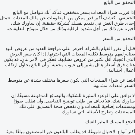
التحقق من البائع
إذا قررت شراء المعدات بسعر منخفض، فتأكد أنك تتواصل مع البائع
الحقيقي. اكتشف أكبر قدر ممكن من المعلومات عن مالك المعدات. تتمثل
إحدى طرق الغش في تقديم نفسك كشركة حقيقية. إن ساورك شك،
أخبرنا عن ذلك من أجل تشديد الرقابة وذلك من خلال نموذج التعليقات.
التحقق من السعر
قبل أن تقرر القيام بالشراء، احرص على مراجعة العديد من عروض البيع
بعناية لفهم متوسط تكلفة المعدات التي اخترتها. إذا كان سعر العرض
الذي أعجبك أقل بكثير من عروض مشابهة، ففكر في الأمر بتأنٍ. قد يكون
هناك فرق أسعار هائل يشير إلى عيوب مخفية أو أن البائع يحاول ارتكاب
أعمال احتيالية.
ابتعد عن شراء المنتجات التي يكون سعرها مختلف بشدة عن متوسط
السعر لمعدات مشابهة.
لا توافق على الوعود المثيرة للشكوك والبضائع المدفوعة مسبقًا. إن
ساورك شك، فلا تخاف من طلب توضيح التفاصيل وأن تطلب صورًا
ومستندات إضافية للمعدات وأن تفحص صحة التصديق على تلك
المستندات وتطرح الأسئلة التي تساورك.
الدفع المسبك المثير للشك
أكثر أنواع الاحتيال شيوعًا، قد يطلب البائعون غير المنصفون مبلغًا معينًا