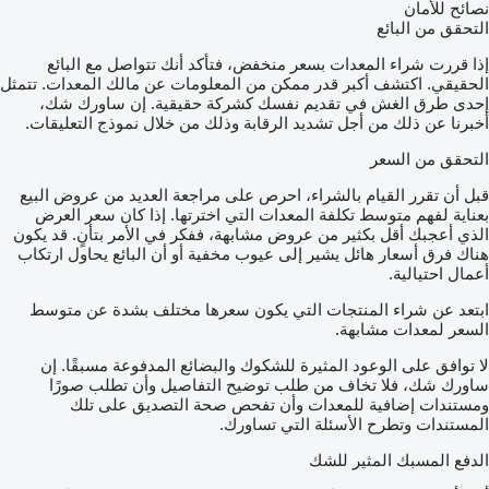
نصائح للأمان
التحقق من البائع
إذا قررت شراء المعدات بسعر منخفض، فتأكد أنك تتواصل مع البائع
الحقيقي. اكتشف أكبر قدر ممكن من المعلومات عن مالك المعدات. تتمثل
إحدى طرق الغش في تقديم نفسك كشركة حقيقية. إن ساورك شك،
أخبرنا عن ذلك من أجل تشديد الرقابة وذلك من خلال نموذج التعليقات.
التحقق من السعر
قبل أن تقرر القيام بالشراء، احرص على مراجعة العديد من عروض البيع
بعناية لفهم متوسط تكلفة المعدات التي اخترتها. إذا كان سعر العرض
الذي أعجبك أقل بكثير من عروض مشابهة، ففكر في الأمر بتأنٍ. قد يكون
هناك فرق أسعار هائل يشير إلى عيوب مخفية أو أن البائع يحاول ارتكاب
أعمال احتيالية.
ابتعد عن شراء المنتجات التي يكون سعرها مختلف بشدة عن متوسط
السعر لمعدات مشابهة.
لا توافق على الوعود المثيرة للشكوك والبضائع المدفوعة مسبقًا. إن
ساورك شك، فلا تخاف من طلب توضيح التفاصيل وأن تطلب صورًا
ومستندات إضافية للمعدات وأن تفحص صحة التصديق على تلك
المستندات وتطرح الأسئلة التي تساورك.
الدفع المسبك المثير للشك