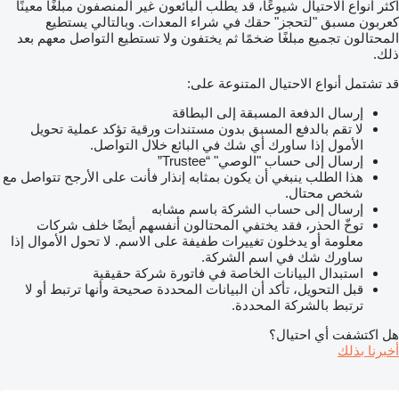
أكثر أنواع الاحتيال شيوعًا، قد يطلب البائعون غير المنصفون مبلغًا معينًا
كعربون مسبق "لتحجز" حقك في شراء المعدات. وبالتالي يستطيع
المحتالون تجميع مبلغًا ضخمًا ثم يختفون ولا تستطيع التواصل معهم بعد
ذلك.
قد تشتمل أنواع الاحتيال المتنوعة على:
إرسال الدفعة المسبقة إلى البطاقة
لا تقم بالدفع المسبق بدون مستندات ورقية تؤكد عملية تحويل
الأمول إذا ساورك أي شك في البائع خلال التواصل.
إرسال إلى حساب "الوصي" “Trustee”
هذا الطلب ينبغي أن يكون بمثابه إنذار فأنت على الأرجح تتواصل مع
شخص محتال.
إرسال إلى حساب الشركة باسم مشابه
توخّ الحذر، فقد يختفي المحتالون أنفسهم أيضًا خلف شركات
معلومة أو يدخلون تغييرات طفيفة على الاسم. لا تحول الأموال إذا
ساورك شك في اسم الشركة.
استبدال البيانات الخاصة في فاتورة شركة حقيقية
قبل التحويل، تأكد أن البيانات المحددة صحيحة وأنها ترتبط أو لا
ترتبط بالشركة المحددة.
هل اكتشفت أي احتيال؟
أخبرنا بذلك