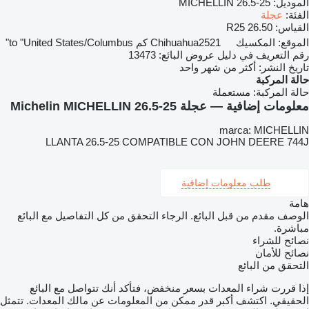
الموديل:
MICHELLIN 26.5-25
الفئة:
عجلة
القياس:
26.50 R25
الموقع:
المكسيك
2521 كم to "United States/Columbus"
Chihuahua
رقم التعريف في دليل عروض البائع:
13473
تاريخ النشر:
أكثر من شهر واحد
حالة المركبة
حالة المركبة:
مستعملة
معلومات إضافية — عجلة Michelin MICHELLIN 26.5-25
marca: MICHELLIN
LLANTA 26.5-25 COMPATIBLE CON JOHN DEERE 744J
طلب معلومات إضافية
هامة
الوصف مقدم من قبل البائع. الرجاء التحقق من كل التفاصيل مع البائع
مباشرة.
نصائح للشراء
نصائح للأمان
التحقق من البائع
إذا قررت شراء المعدات بسعر منخفض، فتأكد أنك تتواصل مع البائع
الحقيقي. اكتشف أكبر قدر ممكن من المعلومات عن مالك المعدات. تتمثل