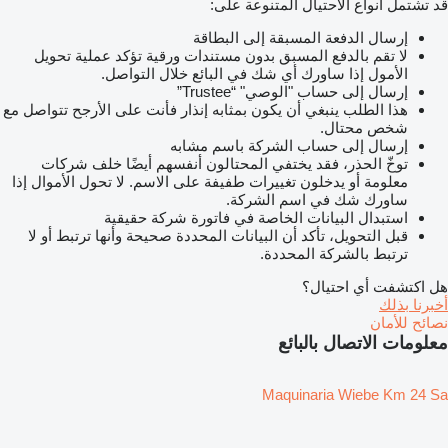
قد تشتمل أنواع الاحتيال المتنوعة على:
إرسال الدفعة المسبقة إلى البطاقة
لا تقم بالدفع المسبق بدون مستندات ورقية تؤكد عملية تحويل
الأمول إذا ساورك أي شك في البائع خلال التواصل.
إرسال إلى حساب "الوصي" “Trustee”
هذا الطلب ينبغي أن يكون بمثابه إنذار فأنت على الأرجح تتواصل مع
شخص محتال.
إرسال إلى حساب الشركة باسم مشابه
توخّ الحذر، فقد يختفي المحتالون أنفسهم أيضًا خلف شركات
معلومة أو يدخلون تغييرات طفيفة على الاسم. لا تحول الأموال إذا
ساورك شك في اسم الشركة.
استبدال البيانات الخاصة في فاتورة شركة حقيقية
قبل التحويل، تأكد أن البيانات المحددة صحيحة وأنها ترتبط أو لا
ترتبط بالشركة المحددة.
هل اكتشفت أي احتيال؟
أخبرنا بذلك
نصائح للأمان
معلومات الاتصال بالبائع
Maquinaria Wiebe Km 24 Sa