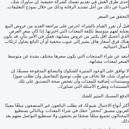
إحدى طرق الغش في تقديم نفسك كشركة حقيقية. إن ساورك شك،
أخبرنا عن ذلك من أجل تشديد الرقابة وذلك من خلال نموذج التعليقات.
التحقق من السعر
قبل أن تقرر القيام بالشراء، احرص على مراجعة العديد من عروض البيع
بعناية لفهم متوسط تكلفة المعدات التي اخترتها. إذا كان سعر العرض
الذي أعجبك أقل بكثير من عروض مشابهة، ففكر في الأمر بتأنٍ. قد يكون
هناك فرق أسعار هائل يشير إلى عيوب مخفية أو أن البائع يحاول ارتكاب
أعمال احتيالية.
ابتعد عن شراء المنتجات التي يكون سعرها مختلف بشدة عن متوسط
السعر لمعدات مشابهة.
لا توافق على الوعود المثيرة للشكوك والبضائع المدفوعة مسبقًا. إن
ساورك شك، فلا تخاف من طلب توضيح التفاصيل وأن تطلب صورًا
ومستندات إضافية للمعدات وأن تفحص صحة التصديق على تلك
المستندات وتطرح الأسئلة التي تساورك.
الدفع المسبك المثير للشك
أكثر أنواع الاحتيال شيوعًا، قد يطلب البائعون غير المنصفون مبلغًا معينًا
كعربون مسبق "لتحجز" حقك في شراء المعدات. وبالتالي يستطيع
المحتالون تجميع مبلغًا ضخمًا ثم يختفون ولا تستطيع التواصل معهم بعد
ذلك.