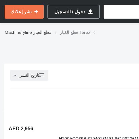
دخول / التسجيل
نشر إعلانك
قطع الغيار Terex
قطع الغيار
Machineryline
تاريخ النشر
AED 2,956
H200ACC69B 6194015M91 96196206M9