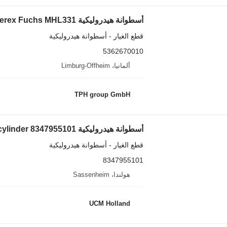
قطع الغيار - أسطوانة هيدروليكية
5362670010
ألمانيا، Limburg-Offheim
TPH group GmbH
أسطوانة هيدروليكية Terex krupp steering cylinder 8347955101 لـ شاحنة رافعة
قطع الغيار - أسطوانة هيدروليكية
8347955101
هولندا، Sassenheim
UCM Holland