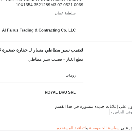
10X1354 3521289M3 07.0521.0069...
سلطنة عمان
Al Fairuz Trading & Contracting Co. LLC
قضيب سير مطاطي مسار لـ حفارة صغيرة Terex TC16
قطع الغيار - قضيب سير مطاطي
رومانيا
ROYAL DRU SRL
ل على إعلانات جديدة منشورة في هذا القسم
فق على
سياسة الخصوصية
و
اتفاقية المستخدم
.