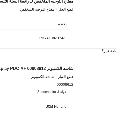
مفتاح التوجيه المنخفض لـ رافعة السلة التلسكوبية 60, TL70S, TL80
قطع الغيار - مفتاح التوجيه المنخفض
رومانيا
ROYAL DRU SRL
عة غيار؟
شاشة الكمبيوتر Terex AC 200 display PDC-AF 00008612 لـ الرافعات (الأوناش)
قطع الغيار - شاشة الكمبيوتر
00008612
هولندا، Sassenheim
UCM Holland