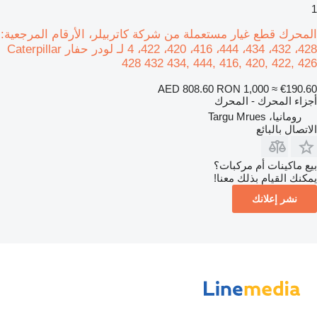
1
المحرك قطع غيار مستعملة من شركة كاتربيلر، الأرقام المرجعية:
428، 432، 434، 444، 416، 420، 422، 4 لـ لودر حفار Caterpillar
428 432 434, 444, 416, 420, 422, 426
AED 808.60
RON 1,000
≈ €190.60
أجزاء المحرك - المحرك
رومانيا، Targu Mrues
الاتصال بالبائع
بيع ماكينات أم مركبات؟
يمكنك القيام بذلك معنا!
نشر إعلانك