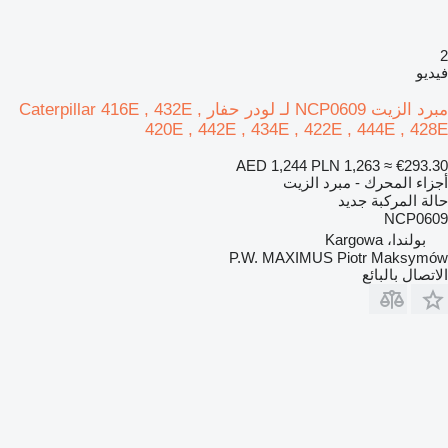
2
فيديو
مبرد الزيت NCP0609 لـ لودر حفار Caterpillar 416E , 432E ,
420E , 442E , 434E , 422E , 444E , 428E
AED 1,244
PLN 1,263
≈ €293.30
أجزاء المحرك - مبرد الزيت
حالة المركبة
جديد
NCP0609
بولندا، Kargowa
P.W. MAXIMUS Piotr Maksymów
الاتصال بالبائع