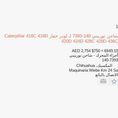
1
شاحن توربيني 140-7393 لـ لودر حفار Caterpillar 416C 416D
420D 424D 428C 428D 436C
AED 2,754
$750
≈ €649.10
أجزاء المحرك - شاحن توربيني
140-7393
المكسيك، Chihuahua
Maquinaria Wiebe Km 24 Sa
الاتصال بالبائع