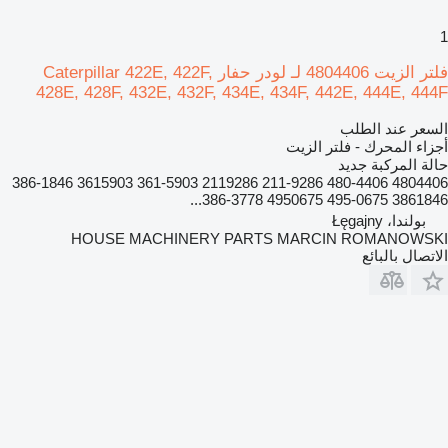
1
فلتر الزيت 4804406 لـ لودر حفار Caterpillar 422E, 422F,
428E, 428F, 432E, 432F, 434E, 434F, 442E, 444E, 444F
السعر عند الطلب
أجزاء المحرك - فلتر الزيت
حالة المركبة
جديد
4804406 480-4406 211-9286 2119286 361-5903 3615903 386-1846
3861846 495-0675 4950675 386-3778...
بولندا، Łęgajny
HOUSE MACHINERY PARTS MARCIN ROMANOWSKI
الاتصال بالبائع