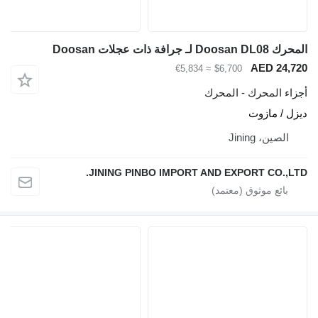
جرافة ذات عجلات Doosan
AED 24
≈ €5,834
$6,700
ء المحرك - المحرك
 / مازوت
لصين، Jining
JINING PINBO IMPORT AND EXPORT CO.,