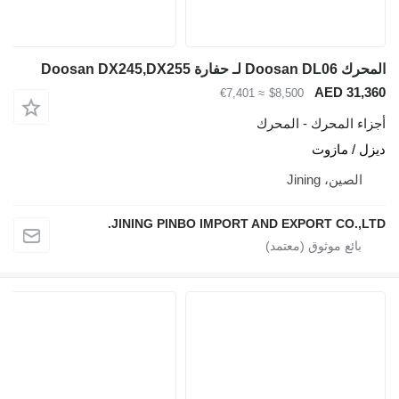
فارة Doosan DX245,DX255
AED 31
≈ €7,401
$8,500
ء المحرك - المحرك
 / مازوت
لصين، Jining
JINING PINBO IMPORT AND EXPORT CO.,