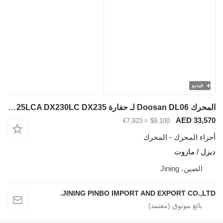
يديو
المحرك Doosan DL06 لـ حفارة DX225LCA DX230LC DX235
AED 33
≈ €7,923
$9,100
ء المحرك - المحرك
 / مازوت
لصين، Jining
JINING PINBO IMPORT AND EXPORT CO.,