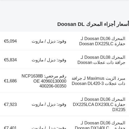
زاء المحرك Doosan DL
المحرك Doosan DL06 لـ
وقود: ديزل / مازوت
€5,094
Doosa
المحرك Doosan DL08 لـ
وقود: ديزل / مازوت
€5,834
ذات عجلات Doosan
رقم مرجعي: NCP1638B
مبرد الزيت Maximus لـ جرافة
€1,686
OE 40960130000
Doosan DL420-3
400206-00350
المحرك Doosan DL06 لـ
وقود: ديزل / مازوت
حفارة DX225LCA DX230LC
€7,923
D
المحرك Doosan DL06 لـ
حفارة Doosan DX140LC，
وقود: ديزل / مازوت
€7,401