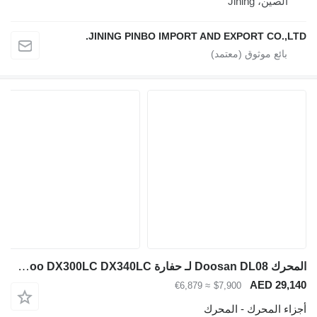
لصين، Jining
JINING PINBO IMPORT AND EXPORT CO.,
المحرك Doosan DL08 لـ حفارة Daewoo DX300LC DX340LC
AED 29
≈ €6,879
$7,900
ء المحرك - المحرك