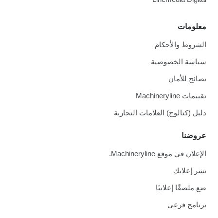
ومات
روط والأحكام
سة الخصوصية
ئح للأمان
 Machineryline
ل (كتالوج) العلامات التجارية
ضنا
ن في موقع Machineryline.
 إعلانك
لصقًا إعلانيًا
امج فرعي