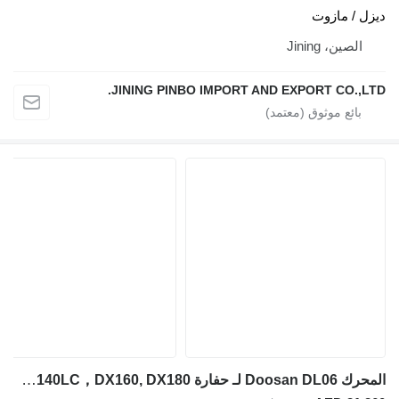
 / مازوت
لصين، Jining
JINING PINBO IMPORT AND EXPORT CO.,
المحرك Doosan DL06 لـ حفارة Doosan DX140LC，DX160, DX180