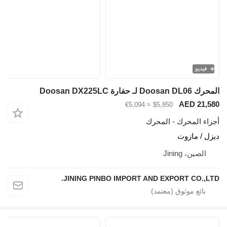
يديو
 حفارة Doosan DX225LC
AED 21
≈ €5,094
$5,850
ء المحرك - المحرك
 / مازوت
لصين، Jining
JINING PINBO IMPORT AND EXPORT CO.,