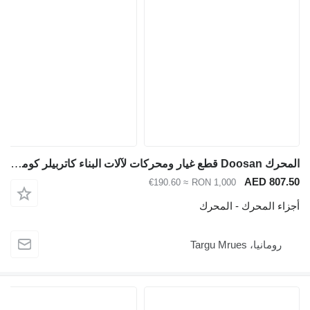
المحرك Doosan قطع غيار ومحركات لآلات البناء كاتربيلر كوماتسو V لـ آلات البناء Caterpillar Komatsu Volvo Liebherr Doosan
AED 80
≈ €190.60
RON 1,000
ء المحرك - المحرك
ومانيا، Targu Mrues