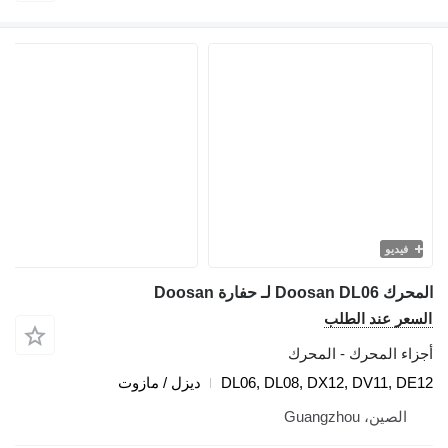
يديو
D لـ حفارة Doosan
ر عند الطلب
ء المحرك - المحرك
DL06, DL08, DX12, DV11, 
ديزل / مازوت
لصين، Guangzhou