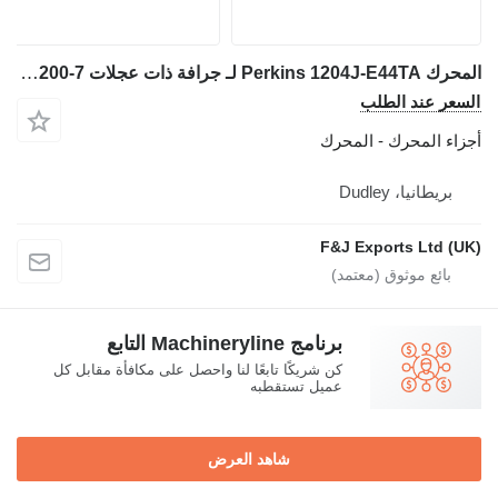
المحرك Perkins 1204J-E44TA لـ جرافة ذات عجلات Doosan DL200-7
ر عند الطلب
ء المحرك - المحرك
ريطانيا، Dudley
F&J Exports Ltd 
برنامج Machineryline التابع
كن شريكًا تابعًا لنا واحصل على مكافأة مقابل كل
عميل تستقطبه
شاهد العرض