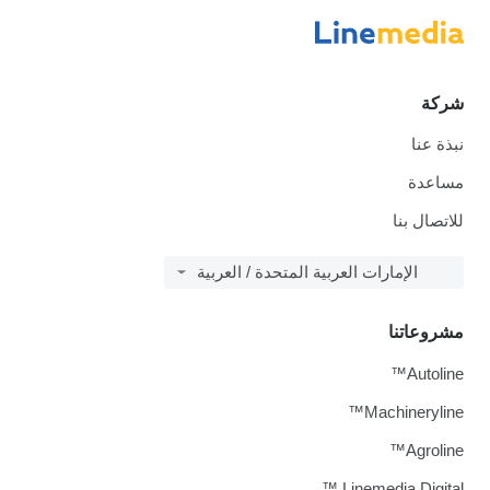
كة
ة عنا
عدة
صال بنا
الإمارات العربية المتحدة / العربية
وعاتنا
Autol
Machineryli
Agrol
Linemedia Digit