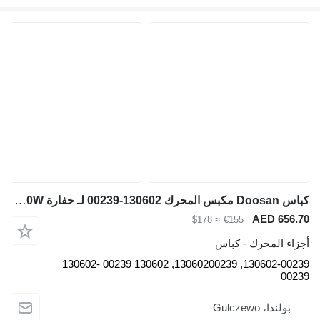
كباس Doosan مكبس المحرك 130602-00239 لـ حفارة Doosan DL200-3, DL200TC-3, DL220-3, DX150W
AED 65
≈ $178
€155
ء المحرك - كباس
130602-00239, 13060200239, 130602 00239 130602-
0
ولندا، Gulczewo