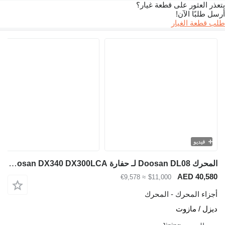
لعثور على قطعة غيار؟
بًا الآن!
عة الغيار
يديو
المحرك Doosan DL08 لـ حفارة Doosan DX340 DX300LCA
AED 40
≈ €9,578
$11,000
ء المحرك - المحرك
 / مازوت