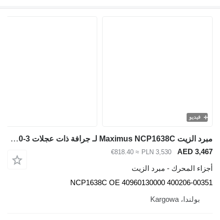
يديو
مبرد الزيت Maximus NCP1638C لـ جرافة ذات عجلات Doosan DL420-3
AED 3
≈ €818.40
PLN 3,530
 المحرك - مبرد الزيت
NCP1638C OE 40960130000 400206-0
ولندا، Kargowa