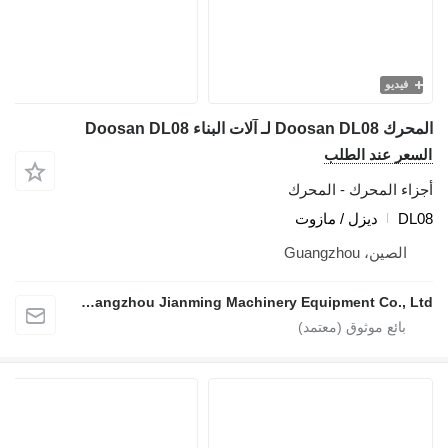
يديو
لات البناء Doosan DL08
ر عند الطلب
ء المحرك - المحرك
ديزل / مازوت
لصين، Guangzhou
Guangzhou Jianming Machinery Equipment Co., Ltd.