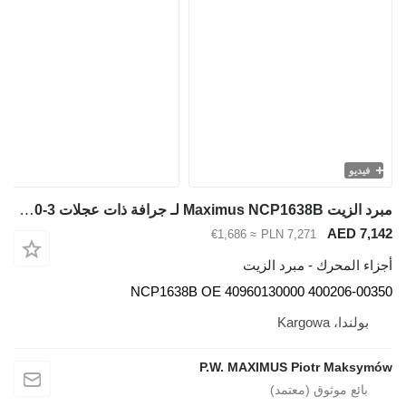
يديو
مبرد الزيت Maximus NCP1638B لـ جرافة ذات عجلات Doosan DL420-3
AED 7
≈ €1,686
PLN 7,271
 المحرك - مبرد الزيت
NCP1638B OE 40960130000 400206-0
ولندا، Kargowa
P.W. MAXIMUS Piotr Maks