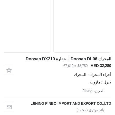
ـ حفارة Doosan DX210
AED 32
≈ €7,619
$8,750
ء المحرك - المحرك
 / مازوت
لصين، Jining
JINING PINBO IMPORT AND EXPORT CO.,