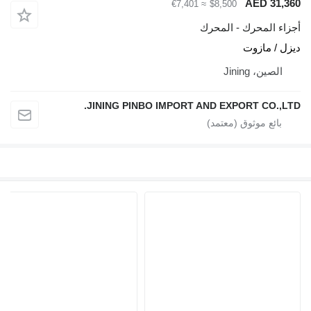
AED 31
≈ €7,401
$8,500
ء المحرك - المحرك
 / مازوت
لصين، Jining
JINING PINBO IMPORT AND EXPORT CO.,