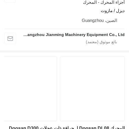
ء المحرك - المحرك
 / مازوت
لصين، Guangzhou
Guangzhou Jianming Machinery Equipment Co., Ltd.
فة ذات عجلات Doosan D300