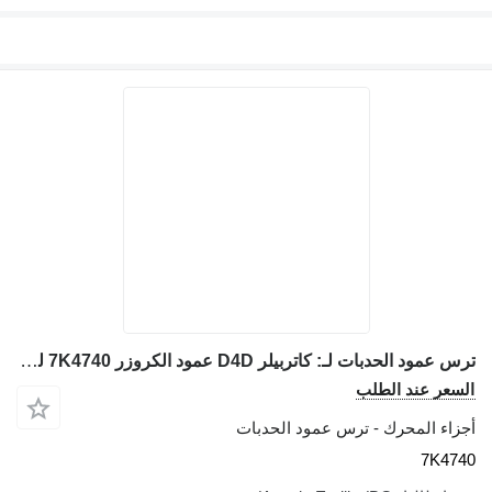
ترس عمود الحدبات لـ: كاتربيلر D4D عمود الكروزر 7K4740 لـ بلدوزر Caterpillar D4D
السعر عند الطلب
أجزاء المحرك - ترس عمود الحدبات
7K4740