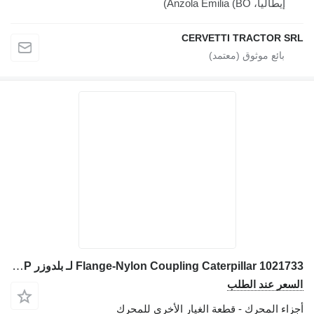
إيطاليا، Anzola Emilia (BO)
CERVETTI TRACTOR SRL
Flange-Nylon Coupling Caterpillar 1021733 لـ بلدوزر Caterpillar D4K LGP D4K XL D3C III D4C III D3G D5C III D4G D3K XL D5G D3K LGP
السعر عند الطلب
أجزاء المحرك - قطعة الغيار الأخرى للمحرك