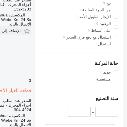
D4
بيع
أجزاء المحرك - كب
D5
132-3203
من الجهة الصانعة
المكسيك، Chihuahua
D6
الإيجار الطويل الأمد
a Wiebe Km 24 Sa
D7
الرصيد
الاتصال بالبائع
D8
على أقساط
الإضافة إلى 
D9
استبدال مع دفع فرق السعر
D10
استبدال
D11
D25
D30
حالة المركبة
D65
جديد
D250
مستعملة
3
D300
قطعة الغيار الأخرى للمحرك SELLO 304-4924 
D350
سنة التصنيع
السعر عند الطلب
أجزاء المحرك - قطع
304-4924
–
المكسيك، Chihuahua
a Wiebe Km 24 Sa
الاتصال بالبائع