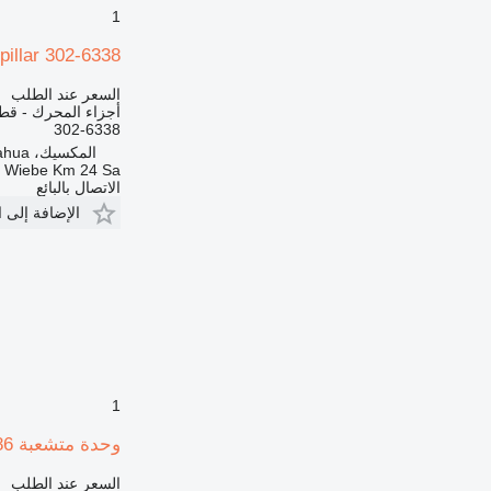
1
Caterpillar 302-6338 لـ ممهدة الطرق 0M, 160M, 140K, 12M
السعر عند الطلب
أجزاء المحرك - قطع
302-6338
المكسيك، Chihuahua
a Wiebe Km 24 Sa
الاتصال بالبائع
الإضافة إلى 
1
وحدة متشعبة 186-6098 لـ ممهدة الطرق Caterpillar 14H, 140H, 143H, 160H, 163H
السعر عند الطلب