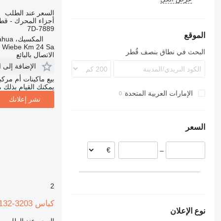
120M
140H
160H
320
السعر عند الطلب
أجزاء المحرك - قطع
160M
140K
322
7D-7889
140M
325
الموقع
المكسيك، Chihuahua
345
a Wiebe Km 24 Sa
البحث في نطاق بنصف قُطر
الاتصال بالبائع
826
الإضافة إلى 
826G
920
بيع ماكينات أم مرك
926
يمكنك القيام بذلك م
الإمارات العربية المتحدة
930
نشر إعلانك
950
950G
953
السعر
953C
955
963
–
963C
966
966G
972
988
2
988G
C-series
988H
D series
C18
كباس PISTON Y BIELA 132-3203 لـ ممهدة الطرق Caterpillar 140H
نوع الإعلان
988K
G-series
C32
D3
السعر عند الطلب