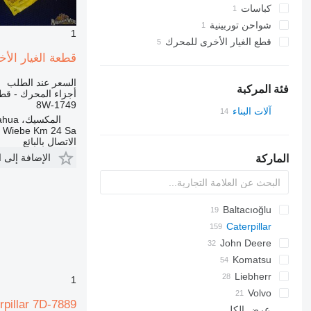
كباسات
شواحن توربينية
1
قطع الغيار الأخرى للمحرك
قطعة الغيار الأخرى للمحرك E AJUSTE DE CIRCULO NIVELADOR 8W-1749
السعر عند الطلب
فئة المركبة
أجزاء المحرك - قطع
8W-1749
آلات البناء
المكسيك، Chihuahua
الحفارات
a Wiebe Km 24 Sa
الاتصال بالبائع
معدات تقليب التربة
الإضافة إلى 
الماركة
لوادر البناء
ممهدات الطرق
جرافات ذات عجلات
جرافات ذات عجلات تلسكوبية
Baltacıoğlu
BC
Caterpillar
1650
C-series
John Deere
12H
TD
FD
FD
TD
BF
Komatsu
12K
550
FL
FL
D series
Liebherr
120
850
1
120G
D-series
140
RW
GD
SD
LR
Volvo
CORONA Caterpillar 7D-7889 لـ ممهدة الطرق G, 160H
PR
SD
160
DPU
عرض الكل
120H
140G