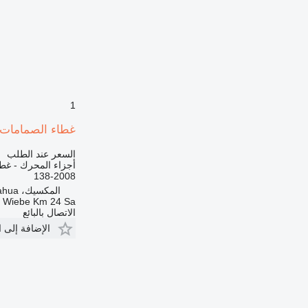
1
غطاء الصمامات TAPA DE MOTOR 138-2008 لـ ممهدة الطرق erpillar 140H
السعر عند الطلب
أجزاء المحرك - غط
138-2008
المكسيك، Chihuahua
a Wiebe Km 24 Sa
الاتصال بالبائع
الإضافة إلى 