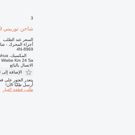
3
شاحن توربيني 4N-8969 لـ ممهدة الطرق Caterpillar 140G
السعر عند الطلب
أجزاء المحرك - شا
4N-8969
المكسيك، Chihuahua
a Wiebe Km 24 Sa
الاتصال بالبائع
الإضافة إلى 
يتعذر العثور على قط
أرسل طلبًا الآن!
طلب قطعة الغيار