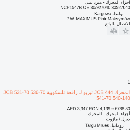
أجزاء المحرك - مبرد بيني
NCP1947B OE 30/927040 30927040
بولندا، Kargowa
P.W. MAXIMUS Piotr Maksymów
الاتصال بالبائع
1
المحرك JCB 444 تيربو لـ رافعة تلسكوبية JCB 531-70 536-70
541-70 540-140
AED 3,347
RON 4,139
≈ €788.80
أجزاء المحرك - المحرك
ديزل / مازوت
رومانيا، Targu Mrues