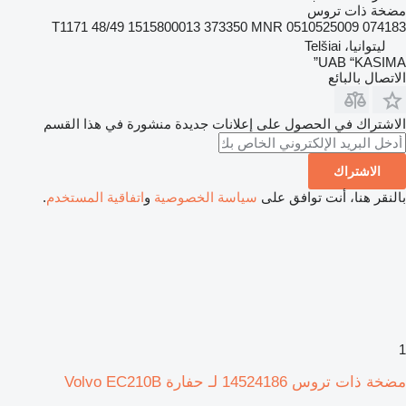
مضخة ذات تروس
T1171 48/49 1515800013 373350 MNR 0510525009 074183
ليتوانيا، Telšiai
UAB “KASIMA”
الاتصال بالبائع
الاشتراك في الحصول على إعلانات جديدة منشورة في هذا القسم
الاشتراك
بالنقر هنا، أنت توافق على
سياسة الخصوصية
و
اتفاقية المستخدم
.
1
مضخة ذات تروس 14524186 لـ حفارة Volvo EC210B