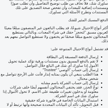
ساورك شك، فلا تخاف من طلب توضيح التفاصيل وأن تطلب صورًا
ومستندات إضافية للمعدات وأن تفحص صحة التصديق على تلك
المستندات وتطرح الأسئلة التي تساورك.
الدفع المسبك المثير للشك
أكثر أنواع الاحتيال شيوعًا، قد يطلب البائعون غير المنصفون مبلغًا معينًا
كعربون مسبق "لتحجز" حقك في شراء المعدات. وبالتالي يستطيع
المحتالون تجميع مبلغًا ضخمًا ثم يختفون ولا تستطيع التواصل معهم بعد
ذلك.
قد تشتمل أنواع الاحتيال المتنوعة على:
إرسال الدفعة المسبقة إلى البطاقة
لا تقم بالدفع المسبق بدون مستندات ورقية تؤكد عملية تحويل
الأمول إذا ساورك أي شك في البائع خلال التواصل.
إرسال إلى حساب "الوصي" “Trustee”
هذا الطلب ينبغي أن يكون بمثابه إنذار فأنت على الأرجح تتواصل مع
شخص محتال.
إرسال إلى حساب الشركة باسم مشابه
توخّ الحذر، فقد يختفي المحتالون أنفسهم أيضًا خلف شركات
معلومة أو يدخلون تغييرات طفيفة على الاسم. لا تحول الأموال إذا
ساورك شك في اسم الشركة.
استبدال البيانات الخاصة في فاتورة شركة حقيقية
قبل التحويل، تأكد أن البيانات المحددة صحيحة وأنها ترتبط أو لا