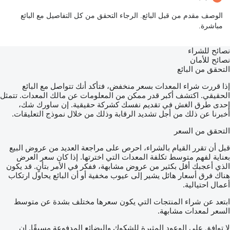
الوصف مقدم من قبل البائع. الرجاء التحقق من كل التفاصيل مع البائع
مباشرة.
نصائح للشراء
نصائح للأمان
التحقق من البائع
إذا قررت شراء المعدات بسعر منخفض، فتأكد أنك تتواصل مع البائع
الحقيقي. اكتشف أكبر قدر ممكن من المعلومات عن مالك المعدات. تتمثل
إحدى طرق الغش في تقديم نفسك كشركة حقيقية. إن ساورك شك،
أخبرنا عن ذلك من أجل تشديد الرقابة وذلك من خلال نموذج التعليقات.
التحقق من السعر
قبل أن تقرر القيام بالشراء، احرص على مراجعة العديد من عروض البيع
بعناية لفهم متوسط تكلفة المعدات التي اخترتها. إذا كان سعر العرض
الذي أعجبك أقل بكثير من عروض مشابهة، ففكر في الأمر بتأنٍ. قد يكون
هناك فرق أسعار هائل يشير إلى عيوب مخفية أو أن البائع يحاول ارتكاب
أعمال احتيالية.
ابتعد عن شراء المنتجات التي يكون سعرها مختلف بشدة عن متوسط
السعر لمعدات مشابهة.
لا توافق على الوعود المثيرة للشكوك والبضائع المدفوعة مسبقًا. إن