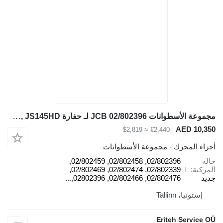
مجموعة الأسطوانات JCB 02/802396 لـ حفارة JCB JS145LC, JS115 AUTO, JZ140, JS160 T3, JS130LC, JZ140WM, JZ140HD, JS180 T3, JZ140R, JS145HD
AED 10,350
≈ $2,819
€2,440
أجزاء المحرك - مجموعة الأسطوانات
حالة
02/802396, 02/802458, 02/802459,
المركبة
02/802339, 02/802474, 02/802469,
جديد
02/802476, 02/802466, 02802396,...
إستونيا، Tallinn
Eriteh Service OÜ