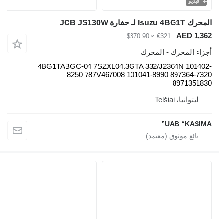
فيديو
المحرك Isuzu 4BG1T لـ حفارة JCB JS130W
AED 1,362
≈ $370.90
€321
أجزاء المحرك - المحرك
4BG1TABGC-04 7SZXL04.3GTA 332/J2364N 101402-
8250 787V467008 101041-8990 897364-7320
8971351830
ليتوانيا، Telšiai
UAB “KASIMA”