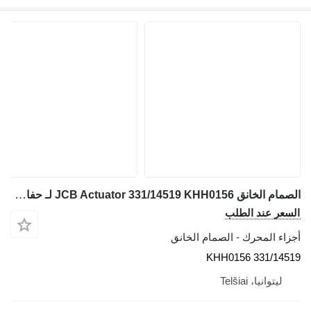
الصمام الخانق JCB Actuator 331/14519 KHH0156 لـ حفارة JCB JS130W
السعر عند الطلب
أجزاء المحرك - الصمام الخانق
331/14519 KHH0156
ليتوانيا، Telšiai