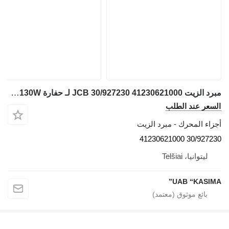
مبرد الزيت JCB 30/927230 41230621000 لـ حفارة JCB JS130W
السعر عند الطلب
أجزاء المحرك - مبرد الزيت
30/927230 41230621000
ليتوانيا، Telšiai
UAB “KASIMA”