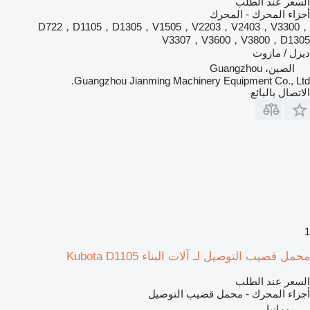
السعر عند الطلب
أجزاء المحرك - المحرك
D722，D1105，D1305，V1505，V2203，V2403，V3300，
V3307，V3600，V3800，D1305
ديزل / مازوت
الصين، Guangzhou
Guangzhou Jianming Machinery Equipment Co., Ltd.
الاتصال بالبائع
1
محمل قضيب التوصيل لـ آلات البناء Kubota D1105
السعر عند الطلب
أجزاء المحرك - محمل قضيب التوصيل
رومانيا