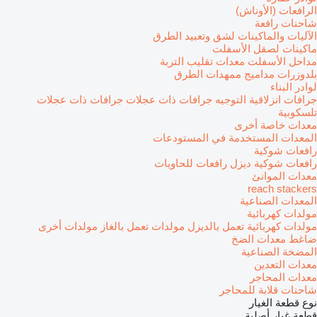
الرافعات (الأوناش)
شاحنات رافعة
الآليات والماكينات لشق وتعبيد الطرق
ماكينات لصقل الأسفلت
مداحل الأسفلت
معدات تقليب التربة
بلدوزرات
مداميج
ممهدات الطرق
لوادر البناء
جرافات انزلاقية التوجيه
جرافات ذات عجلات
جرافات ذات عجلات
تلسكوبية
معدات خاصة أخرى
المعدات المستخدمة في المستودعات
رافعات شوكية
رافعات شوكية ديزل
رافعات للحاويات
معدات الموانئ
reach stackers
المعدات الصناعية
مولدات كهربائية
مولدات كهربائية تعمل بالديزل
مولدات تعمل بالغاز
مولدات أخرى
ضاغط
معدات الضخ
المضخة الصناعية
معدات التعدين
معدات المحاجر
شاحنات قلابة للمحاجر
نوع قطعة الغيار
قطعة غيار أصلية