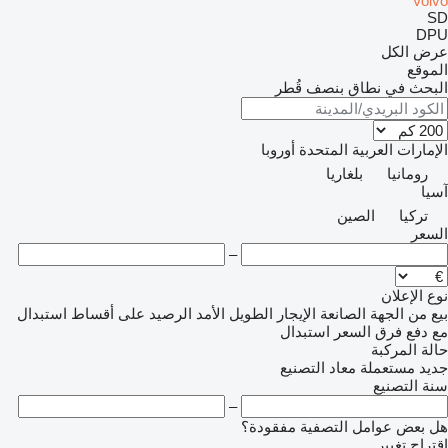
Volvo
SD
DPU
عرض الكل
الموقع
البحث في نطاق بنصف قُطر
الإمارات العربية المتحدة
أوروبا
رومانيا
بلغاريا
آسيا
تركيا
الصين
السعر
–
نوع الإعلان
بيع
من الجهة الصانعة
الإيجار الطويل الأمد
الرصيد
على أقساط
استبدال
مع دفع فرق السعر
استبدال
حالة المركبة
جديد
مستعملة
معاد التصنيع
سنة التصنيع
–
هل بعض عوامل التصفية مفقودة؟
اقتراح تغيير