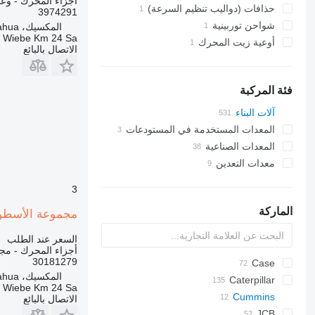
أجزاء المحرك - وع
حذافات (دواليب تنظيم السرعة)
3974291
شواحن توربينية
المكسيك، Chihuahua
a Wiebe Km 24 Sa
أوعية زيت المحرك
الاتصال بالبائع
فئة المركبة
آلات البناء
الحفارات
المعدات المستخدمة في المستودعات
المعدات الصناعية
رافعات شوكية
لوادر حفارة
الرافعات (الأوناش)
معدات التعدين
معدات الموانئ
مولدات كهربائية
شاحنات رافعة
رافعات شوكية ديزل
الآليات والماكينات لشق وتعبيد الطرق
ضاغط
معدات المحاجر
مداحل الأسفلت
reach stackers
رافعات للحاويات
ماكينات لصقل الأسفلت
مولدات كهربائية تعمل بالديزل
3
معدات الضخ
معدات تقليب التربة
مولدات تعمل بالغاز
شاحنات قلابة للمحاجر
الماركة
مجموعة الأسطوانات Cummins N14 30181279
لوادر البناء
بلدوزرات
مولدات أخرى
المضخة الصناعية
مداميج
معدات خاصة أخرى
جرافات انزلاقية التوجيه
السعر عند الطلب
ممهدات الطرق
جرافات ذات عجلات
أجزاء المحرك - مج
30181279
430
Case
جرافات ذات عجلات تلسكوبية
المكسيك، Chihuahua
B series
Caterpillar
570
a Wiebe Km 24 Sa
S series
Cummins
580
416
الاتصال بالبائع
C-series
T series
590
420
760
806
DX
BF
FB
JCB