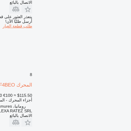
الاتصال بالبائع
يتعذر العثور على قط
أرسل طلبًا الآن!
طلب قطعة الغيار
8
المحرك Cummins F4BEO لـ لودر حفار New Holland Case
0
€100
≈ $115.50
أجزاء المحرك - ال
رومانيا، Maramures
LEXA RATEZ SRL
الاتصال بالبائع