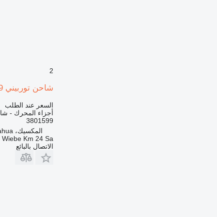
2
شاحن توربيني Cummins BIG CAM 3801599 لـ لودر حفار
السعر عند الطلب
أجزاء المحرك - شا
3801599
المكسيك، Chihuahua
a Wiebe Km 24 Sa
الاتصال بالبائع