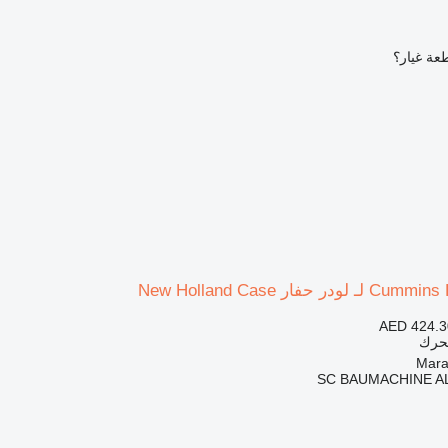
عة غيار؟
AED 424.3
محرك
SC BAUMACHINE A