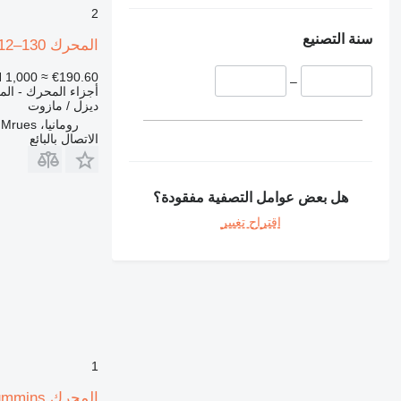
2
سنة التصنيع
المحرك Cummins 590 – 112–130 كيلوواط / 2000–2200 دورة في الدقيقة – متوافق مع Case 590 Super، JC لـ لودر حفار
 1,000
≈ €190.60
–
أجزاء المحرك - ال
ديزل / مازوت
رومانيا، Targu Mrues
الاتصال بالبائع
هل بعض عوامل التصفية مفقودة؟
اقتراح تغيير
1
المحرك Cummins لـ لودر حفار Case 880 SK