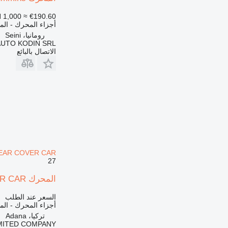
 1,000
≈ €190.60
أجزاء المحرك - ال
رومانيا، Seini
AUTO KODIN SRL
الاتصال بالبائع
CAMSHAFT GEAR COVER CAR 
27
المحرك USED CUMMINS 4T-390 4-390 4BT-3.9L PARTS CAMSHAFT GEAR COVER CAR لـ لودر حفار Cummins
السعر عند الطلب
أجزاء المحرك - ال
تركيا، Adana
MITED COMPANY