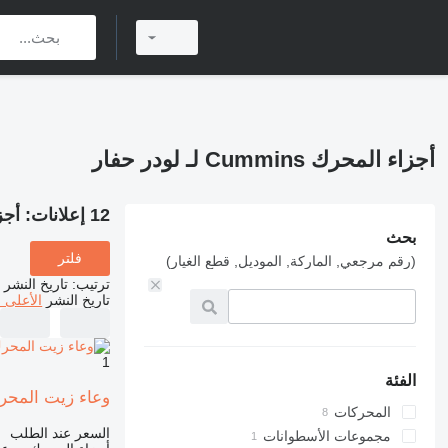
أجزاء المحرك Cummins لـ لودر حفار
12 إعلانات:
أجزاء ا
بحث
فلتر
(رقم مرجعي, الماركة, الموديل, قطع الغيار)
ترتيب
:
تاريخ النشر
تاريخ النشر
الأعلى 
1
الفئة
وعاء زيت المحرك Cummins 8.3 8.9 9.3 3974291 لـ ل
المحركات
السعر عند الطلب
مجموعات الأسطوانات