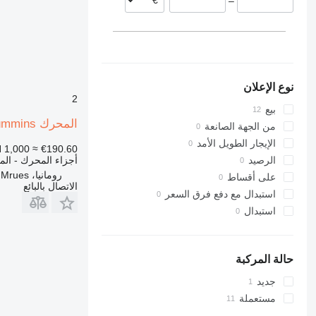
–
نوع الإعلان
2
بيع
المحرك Cummins ج – 70 لـ لودر حفار
من الجهة الصانعة
الإيجار الطويل الأمد
 1,000
≈ €190.60
أجزاء المحرك - ال
الرصيد
رومانيا، Targu Mrues
على أقساط
الاتصال بالبائع
استبدال مع دفع فرق السعر
استبدال
حالة المركبة
جديد
مستعملة