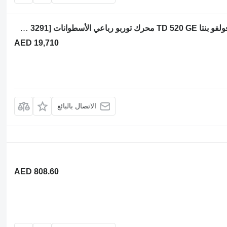
المحرك Deutz BF4M1013 BF 4M 1013 فولفو بنتا TD 520 GE محرك توربو رباعي الأسطوانات Atl [ENG 3291] لـ لودر حفار
AED 19,710
الاتصال بالبائع
AED 808.60