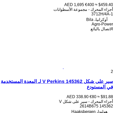
AED 1,695
€400
≈ $459.40
أجزاء المحرك - مجموعة الأسطوانات
3712H/4A-1
أوكرانيا، Bila
Agro-Power
الاتصال بالبائع
2
سير على شكل V Perkins 145362 لـ المعدة المستخدمة
في المستودع
AED 338.90
€80
≈ $91.88
أجزاء المحرك - سير على شكل V
145362 2614B675
هولندا، Haaksbergen