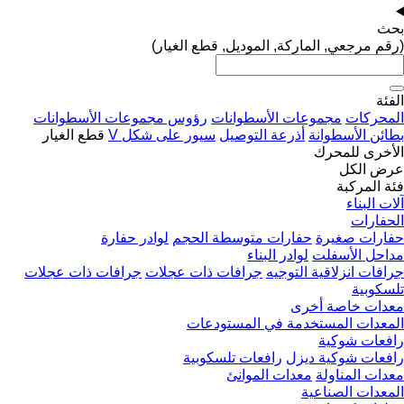
بحث
(رقم مرجعي, الماركة, الموديل, قطع الغيار)
الفئة
المحركات
مجموعات الأسطوانات
رؤوس مجموعات الأسطوانات
بطائن الأسطوانة
أذرعة التوصيل
سيور على شكل V
قطع الغيار
الأخرى للمحرك
عرض الكل
فئة المركبة
آلات البناء
الحفارات
حفارات صغيرة
حفارات متوسطة الحجم
لوادر حفارة
مداحل الأسفلت
لوادر البناء
جرافات انزلاقية التوجيه
جرافات ذات عجلات
جرافات ذات عجلات
تلسكوبية
معدات خاصة أخرى
المعدات المستخدمة في المستودعات
رافعات شوكية
رافعات شوكية ديزل
رافعات تلسكوبية
معدات المناولة
معدات الموانئ
المعدات الصناعية