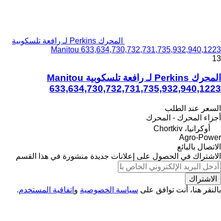
المحرك Perkins لـ رافعة تلسكوبية
Manitou 633,634,730,732,731,735,932,940,1223
13
المحرك Perkins لـ رافعة تلسكوبية Manitou
633,634,730,732,731,735,932,940,1223
السعر عند الطلب
أجزاء المحرك - المحرك
أوكرانيا، Chortkiv
Agro-Power
الاتصال بالبائع
الاشتراك في الحصول على إعلانات جديدة منشورة في هذا القسم
الاشتراك
بالنقر هنا، أنت توافق على
سياسة الخصوصية
و
اتفاقية المستخدم
.