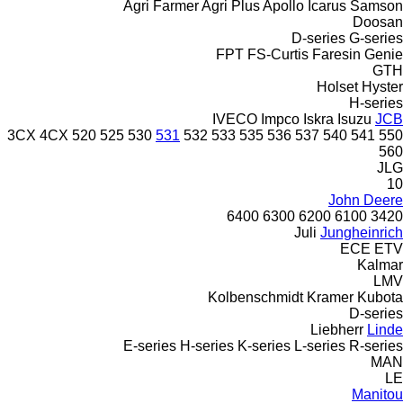
Agri Farmer
Agri Plus
Apollo
Icarus
Samson
Doosan
D-series
G-series
FPT
FS-Curtis
Faresin
Genie
GTH
Holset
Hyster
H-series
IVECO
Impco
Iskra
Isuzu
JCB
3CX
4CX
520
525
530
531
532
533
535
536
537
540
541
550
560
JLG
10
John Deere
6400
6300
6200
6100
3420
Juli
Jungheinrich
ECE
ETV
Kalmar
LMV
Kolbenschmidt
Kramer
Kubota
D-series
Liebherr
Linde
E-series
H-series
K-series
L-series
R-series
MAN
LE
Manitou