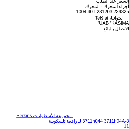
السعر عند الطلب
أجزاء المحرك - المحرك
1004.40T 231203 239325
ليتوانيا، Telšiai
UAB “KASIMA”
الاتصال بالبائع
مجموعة الأسطوانات Perkins
3711h044 3711h04A-8 لـ رافعة تلسكوبية
11