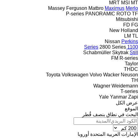
MRT
MSI
MT
Massey Ferguson
Matbro
Maximus
Merlo
P-series
PANORAMIC
ROTO
TF
Mitsubishi
FD
FG
New Holland
LM
TL
Nissan
Perkins
2800 Series
1100 Series
Schabmüller
Skytrak
Still
FM
R-series
Taylor
THDC
Toyota
Volkswagen
Volvo
Wacker Neuson
TH
Wagner
Weidemann
T-series
Yale
Yanmar
Zapi
عرض الكل
الموقع
البحث في نطاق بنصف قُطر
الإمارات العربية المتحدة
أوروبا