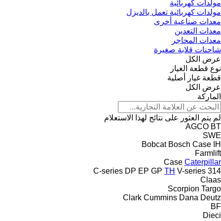
مولدات كهربائية
مولدات كهربائية تعمل بالديزل
معدات صناعية أخرى
معدات التعدين
معدات المحاجر
شاحنات قلابة صغيرة
عرض الكل
نوع قطعة الغيار
قطعة غيار أصلية
عرض الكل
الماركة
لم يتم العثور على نتائج لهذا الاستعلام
AGCO
BT
SWE
Bobcat
Bosch
Case IH
Farmlift
Case
Caterpillar
C-series
DP
EP
GP
TH
V-series
314
Claas
Scorpion
Targo
Clark
Cummins
Dana
Deutz
BF
Dieci