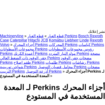
نشر إعلانك
Bosch Rexroth
قطع الغيار Perkins
قطع الغيار
»
»
Machineryline
Case
Caterpillar
Hitachi
JCB
Komatsu
Liebherr
Linde
Rexroth
كباسات Perkins
المحركات Perkins
أجزاء المحرك Perkins
»
Volvo
رؤوس مجموعات الأسطوانات
مجموعات الأسطوانات Perkins
مضخة
مولد التيار المتردد Perkins
أعمدة الكرنك Perkins
Perkins
مضخات حقن الوقود
حقن الوقود ذات الضغط العالي Perkins
رشاشات Perkins
طلمبات Perkins
طقم إصلاح Perkins
Perkins
مضخات
محامل قضبان التوصيل Perkins
شواحن توربينية Perkins
أجزاء المحرك Perkins لـ
»
أذرعة التوصيل Perkins
التزييت Perkins
»
المعدة المستخدمة في المستودع
أجزاء المحرك Perkins لـ المعدة
المستخدمة في المستودع