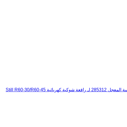
28 لـ رافعة شوكية كهربائية Still R60-30/R60-45