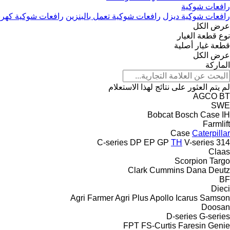
رافعات شوكية
رافعات شوكية ديزل
رافعات شوكية تعمل بالبنزين
رافعات شوكية كهربا
عرض الكل
نوع قطعة الغيار
قطعة غيار أصلية
عرض الكل
الماركة
لم يتم العثور على نتائج لهذا الاستعلام
AGCO
BT
SWE
Bobcat
Bosch
Case IH
Farmlift
Case
Caterpillar
C-series
DP
EP
GP
TH
V-series
314
Claas
Scorpion
Targo
Clark
Cummins
Dana
Deutz
BF
Dieci
Agri Farmer
Agri Plus
Apollo
Icarus
Samson
Doosan
D-series
G-series
FPT
FS-Curtis
Faresin
Genie