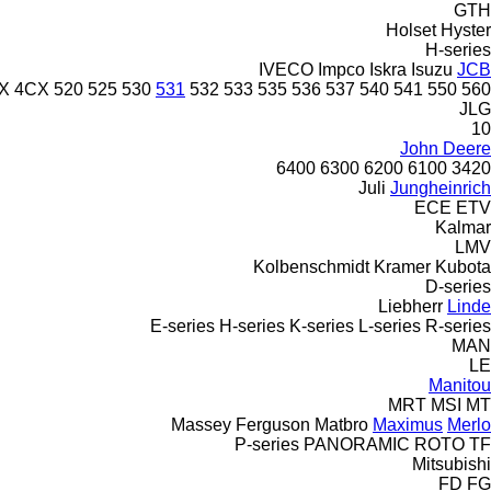
GTH
Holset
Hyster
H-series
IVECO
Impco
Iskra
Isuzu
JCB
X
4CX
520
525
530
531
532
533
535
536
537
540
541
550
560
JLG
10
John Deere
6400
6300
6200
6100
3420
Juli
Jungheinrich
ECE
ETV
Kalmar
LMV
Kolbenschmidt
Kramer
Kubota
D-series
Liebherr
Linde
E-series
H-series
K-series
L-series
R-series
MAN
LE
Manitou
MRT
MSI
MT
Massey Ferguson
Matbro
Maximus
Merlo
P-series
PANORAMIC
ROTO
TF
Mitsubishi
FD
FG