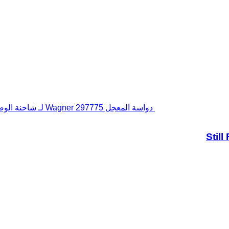
دواسة المعجل Wagner 297775 لـ شاحنة الوصول Still FM 20