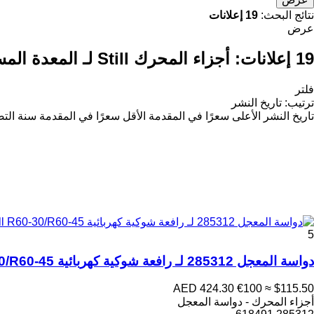
نتائج البحث:
19 إعلانات
عرض
19 إعلانات:
أجزاء المحرك Still لـ المعدة المستخدمة في المستودع
فلتر
ترتيب
:
تاريخ النشر
تاريخ النشر
الأعلى سعرًا في المقدمة
الأقل سعرًا في المقدمة
سنة التص
5
دواسة المعجل 285312 لـ رافعة شوكية كهربائية Still R60-30/R60-45
AED 424.30
€100
≈ $115.50
أجزاء المحرك - دواسة المعجل