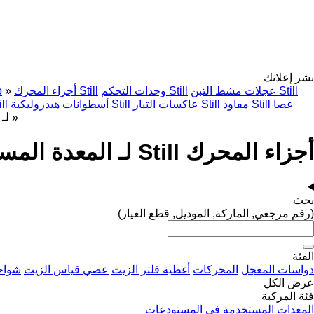
نشر إعلانك
عجلات مشط التبن Still
وحدات التحكم Still
أجزاء المحرك Still
»
o
عصا
مقاود Still
عاكسات التيار Still
أسطوانات هيدروليكية Still
أدوات ال
»
أجز
أجزاء المحرك Still لـ المعدة المستخدمة في المستودع
بحث
(رقم مرجعي, الماركة, الموديل, قطع الغيار)
الفئة
دواسات المعجل
المحركات
أغطية فلتر الزيت
عصي قياس الزيت
شواحن
عرض الكل
فئة المركبة
المعدات المستخدمة في المستودعات