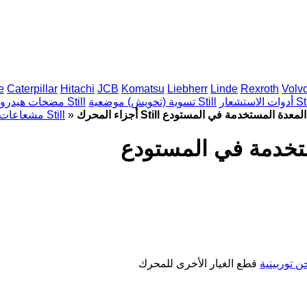
e
Caterpillar
Hitachi
JCB
Komatsu
Liebherr
Linde
Rexroth
Volv
استشعار Still
تسوية (تخويش) موضعية Still
مضخات هيدروليكية Still
اء المحرك Still لـ المعدة المستخدمة في المستودع
»
مشعاعات Still
 توربينية
قطع الغيار الأخرى للمحرك