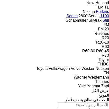
New Holland
LM
TL
Nissan
Perkins
2800 Series
1100 Series
Schabmüller
Skytrak
Still
FM
FM 20
R-series
R20
R20-18
R60
R60-30
R60-45
R70
Taylor
THDC
Toyota
Volkswagen
Volvo
Wacker Neuson
TH
Wagner
Weidemann
T-series
Yale
Yanmar
Zapi
عرض الكل
الموقع
البحث في نطاق بنصف قُطر