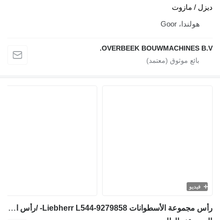
يزل / مازوت
هولندا، Goor
OVERBEEK BOUWMACHINES B.V
فيديو
رأس مجموعة الأسطوانات Liebherr L544-9279858- /رأس الأسطوانة لـ جرافة ذات عجلات