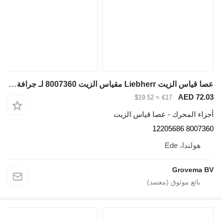
عصا قياس الزيت Liebherr مقياس الزيت 8007360 لـ جرافة ذات عجلات Liebherr L524 / L538
AED 72.0
≈ $19.52
€17
جزاء المحرك - عصا قياس الزيت
8007360 122056
هولندا، Ede
Grovema B