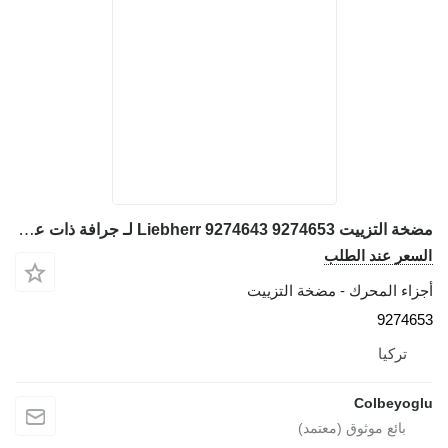
مضخة التزييت Liebherr 9274643 9274653 لـ جرافة ذات عجلات Liebherr 904-924
لسعر عند الطلب
جزاء المحرك - مضخة التزييت
927465
تركيا
Colbeyogl