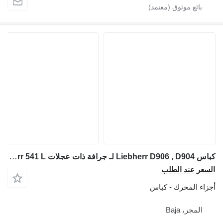
كباس Liebherr D906 , D904 لـ جرافة ذات عجلات Liebherr 541 L
لسعر عند الطلب
جزاء المحرك - كباس
المجر، Baja