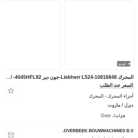
فيديو
المحرك Liebherr L524-10816848-جون دير 4045HFL92- /محرك لـ جرافة ذات عجلات
لسعر عند الطلب
جزاء المحرك - المحرك
يزل / مازوت
هولندا، Goor
OVERBEEK BOUWMACHINES B.V