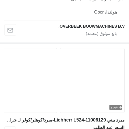
هولندا، Goor
OVERBEEK BOUWMACHINES B.V
فيديو
مبرد بيني Liebherr L524-11006129-مبرد/كوهلر/كولر لـ جرافة ذات عجلات
لسعر عند الطلب