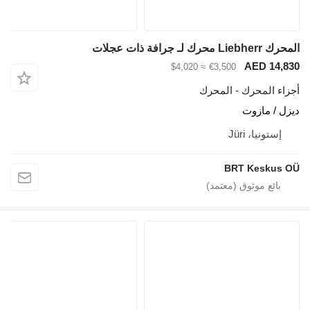
حرك Liebherr محرك لـ جرافة ذات عجلات
AED 14,83
≈ $4,020
€3,500
جزاء المحرك - المحرك
يزل / مازوت
إستونيا، Jüri
BRT Keskus O