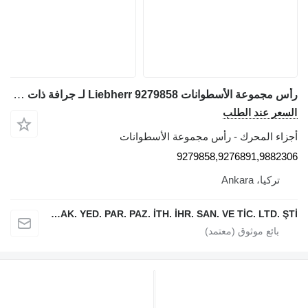
رأس مجموعة الأسطوانات Liebherr 9279858 لـ جرافة ذات عجلات Liebherr L544,L554,L550,L556,L566,L576,L580
لسعر عند الطلب
جزاء المحرك - رأس مجموعة الأسطوانات
9279858,9276891,988230
تركيا، Ankara
ANKAPAR İŞ MAK. YED. PAR. PAZ. İTH. İHR. SAN. VE TİC. LTD. ŞTİ.