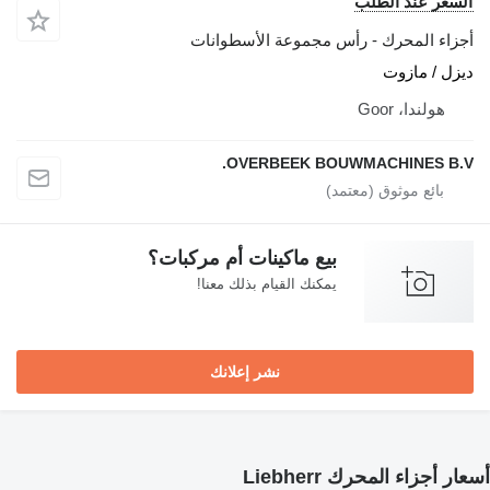
لسعر عند الطلب
جزاء المحرك - رأس مجموعة الأسطوانات
يزل / مازوت
هولندا، Goor
OVERBEEK BOUWMACHINES B.V
بيع ماكينات أم مركبات؟
يمكنك القيام بذلك معنا!
نشر إعلانك
ر أجزاء المحرك Liebherr