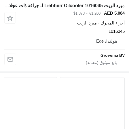
مبرد الزيت Liebherr Oilcooler 1016045 لـ جرافة ذات عجلات Liebherr L524 / L528 / L542
AED 5,08
≈ $1,378
€1,200
جزاء المحرك - مبرد الزيت
101604
هولندا، Ede
Grovema B