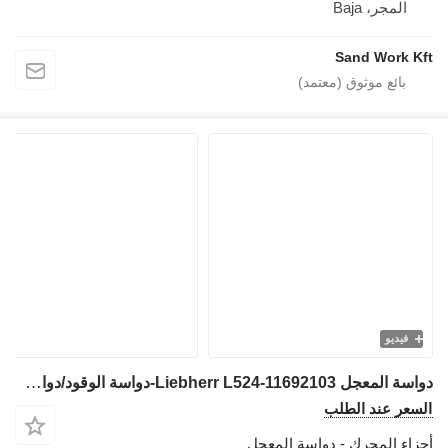
المجر، Baja
Sand Work Kf
فيديو
دواسة المعجل Liebherr L524-11692103-دواسة الوقود/دواسة الوقود لـ جرافة ذات عجلات
لسعر عند الطلب
جزاء المحرك - دواسة المعجل