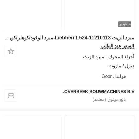
فيديو
مبرد الزيت Liebherr L524-11210113-مبرد الوقود/كوهلر/كويلر لـ جرافة ذات عجلات
لسعر عند الطلب
جزاء المحرك - مبرد الزيت
يزل / مازوت
هولندا، Goor
OVERBEEK BOUWMACHINES B.V