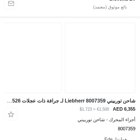
شاحن توربيني Liebherr 8007359 لـ جرافة ذات عجلات Liebherr L526
AED 6,35
≈ $1,723
€1,500
جزاء المحرك - شاحن توربيني
800735
هولندا، Ede