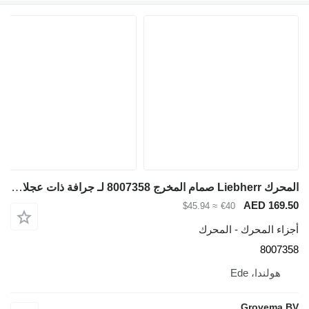
المحرك Liebherr صمام المخرج 8007358 لـ جرافة ذات عجلات Liebherr L526
AED 169.5
≈ $45.94
€40
جزاء المحرك - المحرك
800735
هولندا، Ede
Grovema B