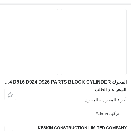
المحرك USED LIEBHERR D904 D906 D914 D916 D924 D926 PARTS BLOCK CYLINDER لـ جرافة ذات عجلات Liebherr D904 NA / D904 T / D904 TB / D906 NA / D906 T / D906 TB / D906 TI / D914 T / D914 TI / D916 T / D916 TI / D924 TE / D924 TI / D924 TIE / D926 T / D926 TE / D926 TI / D926 TIE
لسعر عند الطلب
جزاء المحرك - المحرك
تركيا، Adana
KESKIN CONSTRUCTION LIMITED COMPAN