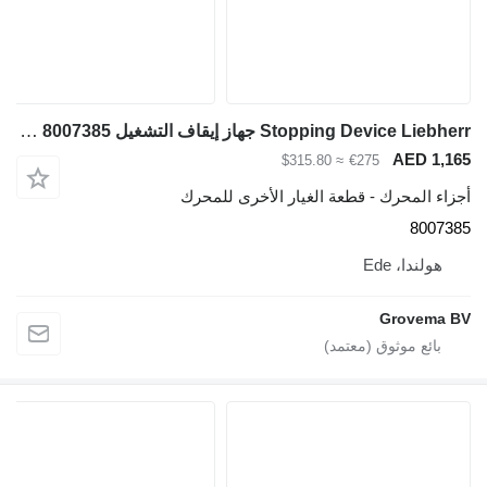
Stopping Device Liebherr جهاز إيقاف التشغيل 8007385 لـ جرافة ذات عجلات Liebherr L574 ,L580, L544, L554
AED 1,16
≈ $315.80
€275
جزاء المحرك - قطعة الغيار الأخرى للمحرك
800738
هولندا، Ede
Grovema B