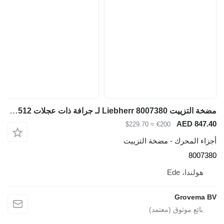
مضخة التزييت Liebherr 8007380 لـ جرافة ذات عجلات Liebherr L524 / L512
AED 847.4
≈ $229.70
€200
جزاء المحرك - مضخة التزييت
800738
هولندا، Ede
Grovema B