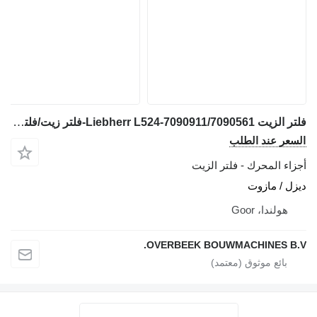
فلتر الزيت Liebherr L524-7090911/7090561-فلتر زيت/فلتر زيت لـ جرافة ذات عجلات
لسعر عند الطلب
جزاء المحرك - فلتر الزيت
يزل / مازوت
هولندا، Goor
OVERBEEK BOUWMACHINES B.V