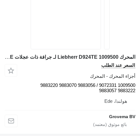
المحرك Liebherr D924TE 1009500 لـ جرافة ذات عجلات Liebherr L544 / L554 / D924TE
لسعر عند الطلب
جزاء المحرك - المحرك
1009500 9072331 / 9883056 9883070 9883220
9883222 98830
هولندا، Ede
Grovema B