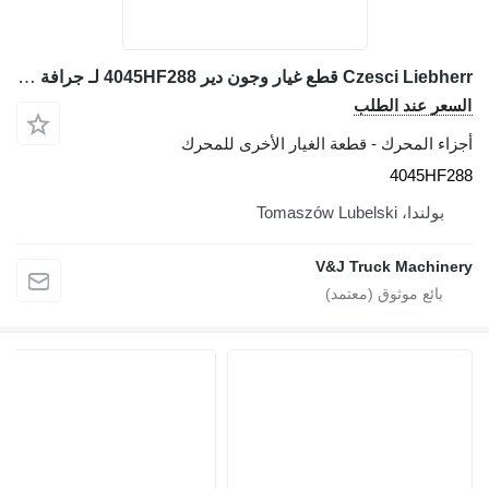
Czesci Liebherr قطع غيار وجون دير 4045HF288 لـ جرافة ذات عجلات Liebherr L 514
لسعر عند الطلب
جزاء المحرك - قطعة الغيار الأخرى للمحرك
4045HF28
بولندا، Tomaszów Lubelski
V&J Truck Machiner