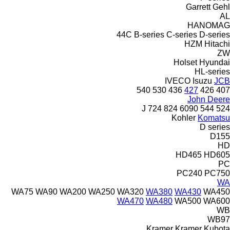
Garrett
Gehl
AL
HANOMAG
44C
B-series
C-series
D-series
HZM
Hitachi
ZW
Holset
Hyundai
HL-series
IVECO
Isuzu
JCB
540
530
436
427
426
407
John Deere
724
824
6090
544 J
524
Kohler
Komatsu
D series
D155
HD
HD465
HD605
PC
PC240
PC750
WA
WA75
WA90
WA200
WA250
WA320
WA380
WA430
WA450
WA470
WA480
WA500
WA600
WB
WB97
Kramer
Kramer
Kubota