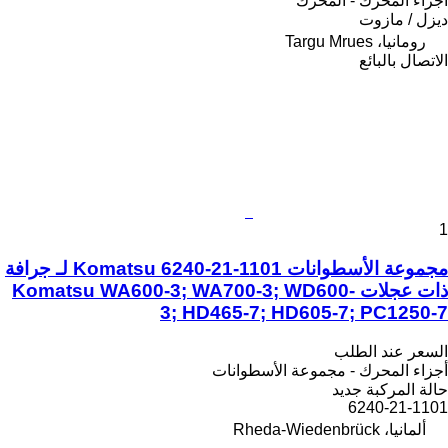
أجزاء المحرك - المحرك
ديزل / مازوت
رومانيا، Targu Mrues
الاتصال بالبائع
1
مجموعة الأسطوانات Komatsu 6240-21-1101 لـ جرافة
ذات عجلات Komatsu WA600-3; WA700-3; WD600-
3; HD465-7; HD605-7; PC1250-7
السعر عند الطلب
أجزاء المحرك - مجموعة الأسطوانات
حالة المركبة
جديد
6240-21-1101
ألمانيا، Rheda-Wiedenbrück