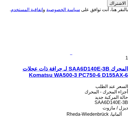
الاشتراك
بالنقر هنا، أنت توافق على
سياسة الخصوصية
و
اتفاقية المستخدم
.
1
المحرك SAA6D140E-3B لـ جرافة ذات عجلات
Komatsu WA500-3 PC750-6 D155AX-6
السعر عند الطلب
أجزاء المحرك - المحرك
حالة المركبة
جديد
SAA6D140E-3B
ديزل / مازوت
ألمانيا، Rheda-Wiedenbrück