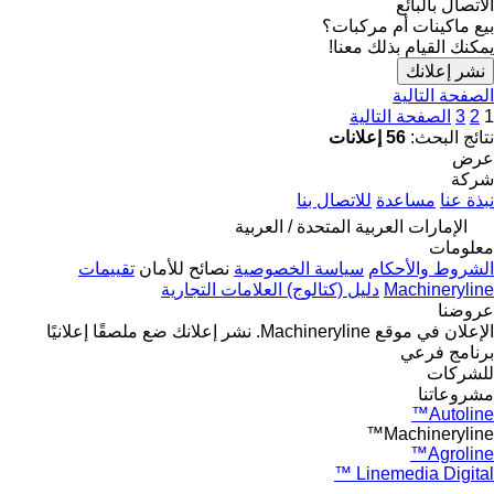
الاتصال بالبائع
بيع ماكينات أم مركبات؟
يمكنك القيام بذلك معنا!
نشر إعلانك
الصفحة التالية
1
2
3
الصفحة التالية
نتائج البحث:
56 إعلانات
عرض
شركة
نبذة عنا
مساعدة
للاتصال بنا
الإمارات العربية المتحدة / العربية
معلومات
الشروط والأحكام
سياسة الخصوصية
نصائح للأمان
تقييمات
Machineryline
دليل (كتالوج) العلامات التجارية
عروضنا
الإعلان في موقع Machineryline.
نشر إعلانك
ضع ملصقًا إعلانيًا
برنامج فرعي
للشركات
مشروعاتنا
Autoline™
Machineryline™
Agroline™
Linemedia Digital ™