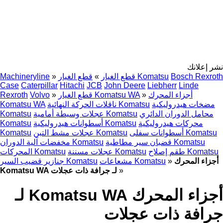
نشر إعلانك
Bosch Rexroth
قطع الغيار Komatsu
قطع الغيار
»
»
Machineryline
Case
Caterpillar
Hitachi
JCB
John Deere
Liebherr
Linde
أجزاء المحرك
»
قطع الغيار Komatsu WA
»
Volvo
Rexroth
مضخات هيدروليكية
ناقلات الحركة النهائية Komatsu
Komatsu WA
محامل الدوران الدائري
عجلات وسيطة أمامية Komatsu
Komatsu
محركات هيدروليكية
أسطوانات هيدروليكية Komatsu
Komatsu
أسطوانات سفلى Komatsu
عجلات مشط التبن Komatsu
Komatsu
قضبان سير مطاطية Komatsu
مخفضات آلية الدوران Komatsu
طقم إصلاح Komatsu
عجلات مسننة Komatsu
المحركات Komatsu
أجزاء المحرك
»
مشعاعات Komatsu
جنازير قضيب السير Komatsu
»
Komatsu WA لـ جرافة ذات عجلات
أجزاء المحرك Komatsu WA لـ
جرافة ذات عجلات