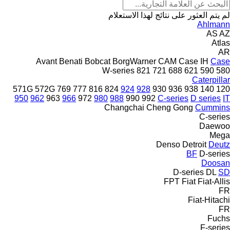
لم يتم العثور على نتائج لهذا الاستعلام
Ahlmann
AS
AZ
Atlas
AR
Avant
Benati
Bobcat
BorgWarner
CAM
Case IH
Case
W-series
821
721
688
621
590
580
Caterpillar
571G
572G
769
777
816
824
924
928
930
936
938
140
120
950
962
963
966
972
980
988
990
992
C-series
D series
IT
Changchai
Cheng Gong
Cummins
C-series
Daewoo
Mega
Denso
Detroit
Deutz
BF
D-series
Doosan
D-series
DL
SD
FPT
Fiat
Fiat-Allis
FR
Fiat-Hitachi
FR
Fuchs
F-series