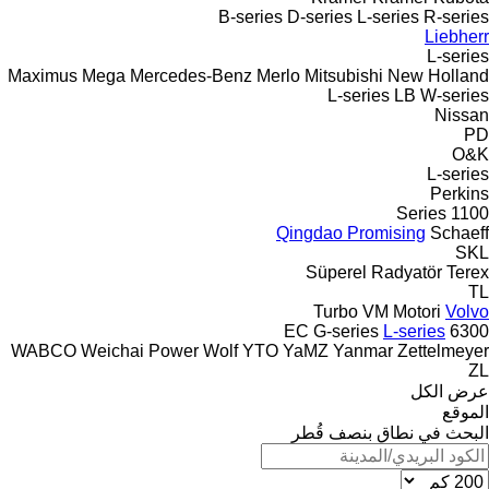
B-series
D-series
L-series
R-series
Liebherr
L-series
Maximus
Mega
Mercedes-Benz
Merlo
Mitsubishi
New Holland
L-series
LB
W-series
Nissan
PD
O&K
L-series
Perkins
1100 Series
Qingdao Promising
Schaeff
SKL
Süperel Radyatör
Terex
TL
Turbo
VM Motori
Volvo
EC
G-series
L-series
6300
WABCO
Weichai Power
Wolf
YTO
YaMZ
Yanmar
Zettelmeyer
ZL
عرض الكل
الموقع
البحث في نطاق بنصف قُطر