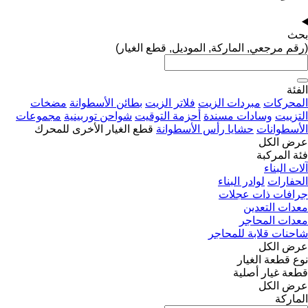
بحث
(رقم مرجعي, الماركة, الموديل, قطع الغيار)
الفئة
المحركات
مبردات الزيت
فلاتر الزيت
بطائن الأسطوانة
مضخات
التزييت
وسادات مسندة
أحزمة التوقيت
شواحن توربينية
مجموعات
الأسطوانات
حشايا رأس الأسطوانة
قطع الغيار الأخرى للمحرك
عرض الكل
فئة المركبة
آلات البناء
الحفارات
لوادر البناء
جرافات ذات عجلات
معدات التعدين
معدات المحاجر
شاحنات قلابة للمحاجر
عرض الكل
نوع قطعة الغيار
قطعة غيار أصلية
عرض الكل
الماركة