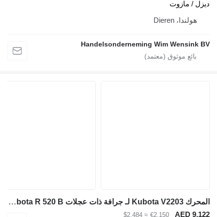
ديزل / مازوت
هولندا، Dieren
Handelsonderneming Wim Wensink BV
المحرك Kubota V2203 لـ جرافة ذات عجلات Kubota R 520 B
AED 9,122
≈ $2,484
€2,150