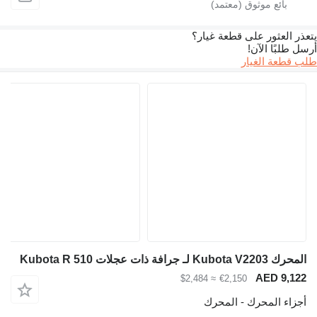
يتعذر العثور على قطعة غيار؟
أرسل طلبًا الآن!
طلب قطعة الغيار
المحرك Kubota V2203 لـ جرافة ذات عجلات Kubota R 510
AED 9,122
≈ $2,484
€2,150
أجزاء المحرك - المحرك