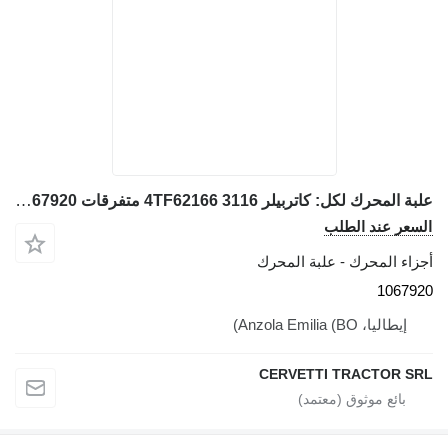
علبة المحرك لكل: كاتربيلر 3116 4TF62166 متفرقات 1067920 لـ جرافة ذات عجلات Caterpillar 928G IT28G
السعر عند الطلب
أجزاء المحرك - علبة المحرك
1067920
إيطاليا، Anzola Emilia (BO)
CERVETTI TRACTOR SRL