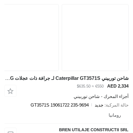
شاحن توربيني Caterpillar GT3571S لـ جرافة ذات عجلات Caterpillar 928G
AED 2,334
≈ $635.50
€550
أجزاء المحرك - شاحن توربيني
حالة المركبة
جديد
GT3571S 19061722 235-9694
رومانيا
BREN UTILAJE CONSTRUCTII SRL