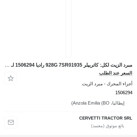
مبرد الزيت لكل: كاتربيلر 928G 7SR01935 راديا 1506294 لـ جرافة ذات عجلات Caterpillar 928G 7SR01935
السعر عند الطلب
أجزاء المحرك - مبرد الزيت
1506294
إيطاليا، Anzola Emilia (BO)
CERVETTI TRACTOR SRL