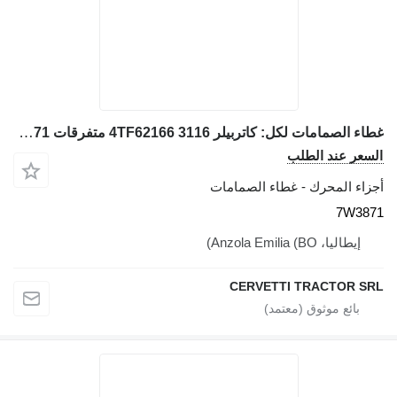
غطاء الصمامات لكل: كاتربيلر 3116 4TF62166 متفرقات 7W3871 لـ جرافة ذات عجلات Caterpillar 928G IT28G
السعر عند الطلب
أجزاء المحرك - غطاء الصمامات
7W3871
إيطاليا، Anzola Emilia (BO)
CERVETTI TRACTOR SRL