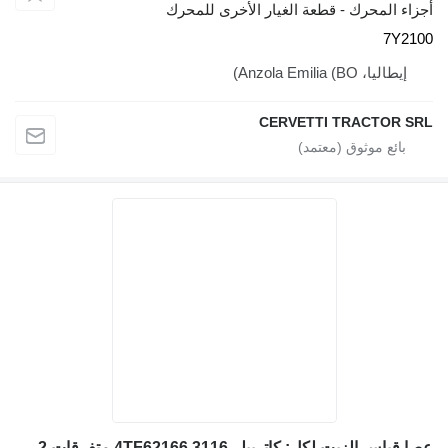
أجزاء المحرك - قطعة الغيار الأخرى للمحرك
7Y2100
إيطاليا، Anzola Emilia (BO)
CERVETTI TRACTOR SRL
عصا قياس الزيت لكل: كاتربيلر 3116 4TF62166 متفرقات 1311912 1314895 لـ جرافة ذات عجلات Caterpillar 928G IT28G