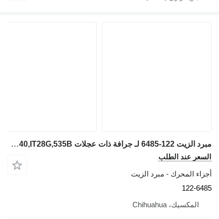
مبرد الزيت 122-6485 لـ جرافة ذات عجلات Caterpillar 928G,740,IT28G,535B
السعر عند الطلب
أجزاء المحرك - مبرد الزيت
122-6485
المكسيك، Chihuahua