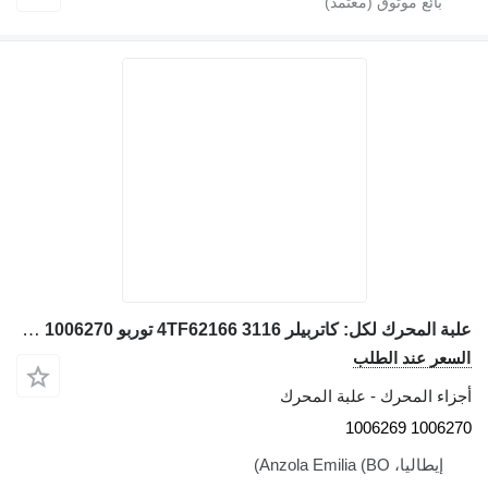
علبة المحرك لكل: كاتربيلر 3116 4TF62166 توربو 1006270 1006269 لـ جرافة ذات عجلات Caterpillar 928G IT28G
السعر عند الطلب
أجزاء المحرك - علبة المحرك
1006270 1006269
إيطاليا، Anzola Emilia (BO)