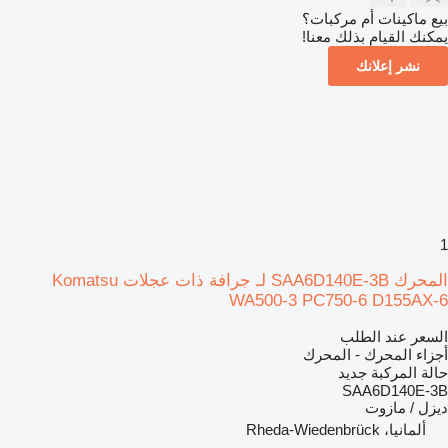
بيع ماكينات أم مركبات؟
يمكنك القيام بذلك معنا!
نشر إعلانك
1
المحرك SAA6D140E-3B لـ جرافة ذات عجلات Komatsu
WA500-3 PC750-6 D155AX-6
السعر عند الطلب
أجزاء المحرك - المحرك
حالة المركبة
جديد
SAA6D140E-3B
ديزل / مازوت
ألمانيا، Rheda-Wiedenbrück