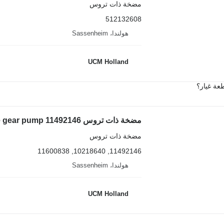
مضخة ذات تروس
512132608
هولندا، Sassenheim
UCM Holland
عة غيار؟
مضخة ذات تروس Liebherr LTM 1090 two stage gear pump 11492146 لـ شاحنة رافعة
مضخة ذات تروس
11492146, 10218640, 11600838
هولندا، Sassenheim
UCM Holland