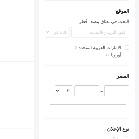
LTM 1055
LTM 1060
الموقع
LTM 1070
البحث في نطاق بنصف قُطر
LTM 1090
LTM 1250
LTM 1300
الإمارات العربية المتحدة
أوروبا
هولندا
بولندا
السعر
–
نوع الإعلان
بيع