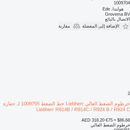
1009704
هولندا، Ede
Grovema BV
الاتصال بالبائع
الإضافة إلى المفضلة
مقارنة
2
خرطوم الضغط العالي Liebherr خط الضغط 1009755 لـ حفارة
Liebherr R914B / R914C / R924 B / R924 C
AED 318.20
€75
≈ $86.66
خرطوم الضغط العالي