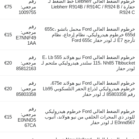
خرطوم الضغط العالي Liebherr خط الضغط لـ
رقم
حفارة Liebherr R914B / R914C / R924 B /
مرجعي:
€75
1009755
R924 C
رقم
خرطوم الضغط العالي Ford محمل باتشو 655c،
مرجعي:
655d خرطوم هيدروليكي، نظام إرجاع، نظام
€15
E7NNF49
تأرجح E7 لـ لودر حفار Ford 655c
1AA
خرطوم الضغط العالي Ford نيو هولاند 555 E، Lb
رقم
115، Nh85 Tlbbucket سلندر هيدروليكي ملتحم لـ
مرجعي:
€20
لودر حفار
85812163
خرطوم الضغط العالي Ford نيو هولاند 675e،
رقم
خرطوم هيدروليكي لذراع الحفر التلسكوبي Lb95
مرجعي:
€20
رقم 85803358 لـ لودر حفار
85803358
رقم
خرطوم الضغط العالي Ford خرطوم هيدروليكي
مرجعي:
للودر ذي المحراث الخلفي من نيو هولاند، أنبوب
€15
E0NND5
E0nnd567 لـ لودر حفار
67CA