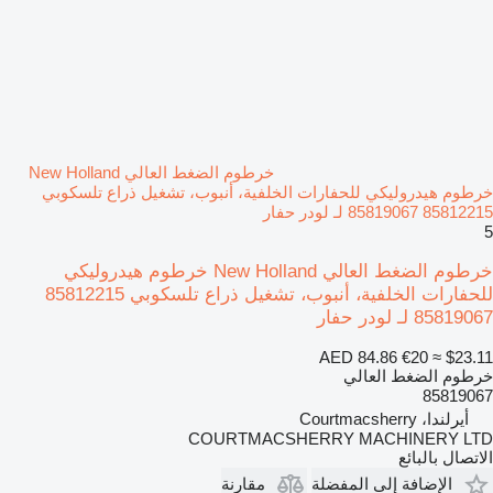
خرطوم الضغط العالي New Holland
خرطوم هيدروليكي للحفارات الخلفية، أنبوب، تشغيل ذراع تلسكوبي
85812215 85819067 لـ لودر حفار
5
خرطوم الضغط العالي New Holland خرطوم هيدروليكي
للحفارات الخلفية، أنبوب، تشغيل ذراع تلسكوبي 85812215
85819067 لـ لودر حفار
AED 84.86
€20
≈ $23.11
خرطوم الضغط العالي
85819067
أيرلندا، Courtmacsherry
COURTMACSHERRY MACHINERY LTD
الاتصال بالبائع
الإضافة إلى المفضلة
مقارنة