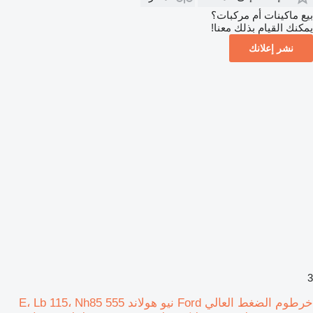
بيع ماكينات أم مركبات؟
يمكنك القيام بذلك معنا!
نشر إعلانك
3
خرطوم الضغط العالي Ford نيو هولاند 555 E، Lb 115، Nh85