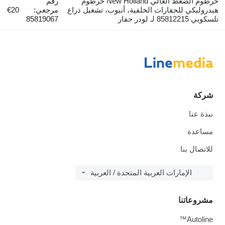
خرطوم الضغط العالي New Holland خرطوم
رقم
هيدروليكي للحفارات الخلفية، أنبوب، تشغيل ذراع
مرجعي:
€20
تلسكوبي 85812215 لـ لودر حفار
85819067
شركة
نبذة عنا
مساعدة
للاتصال بنا
الإمارات العربية المتحدة / العربية
مشروعاتنا
Autoline™