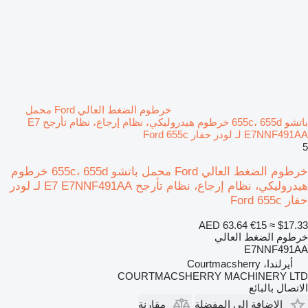
خرطوم الضغط العالي Ford محمل
باتشو 655c، 655d خرطوم هيدروليكي، نظام إرجاع، نظام تأرجح E7
E7NNF491AA لـ لودر حفار Ford 655c
5
خرطوم الضغط العالي Ford محمل باتشو 655c، 655d خرطوم
هيدروليكي، نظام إرجاع، نظام تأرجح E7 E7NNF491AA لـ لودر
حفار Ford 655c
AED 63.64
€15
≈ $17.33
خرطوم الضغط العالي
E7NNF491AA
أيرلندا، Courtmacsherry
COURTMACSHERRY MACHINERY LTD
الاتصال بالبائع
الإضافة إلى المفضلة
مقارنة