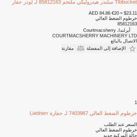
Tlbbucket سلندر هيدروليكي ملتحم 85812163 لـ لودر حفار
AED 84.86
€20
≈ $23.11
خرطوم الضغط العالي
85812163
أيرلندا، Courtmacsherry
COURTMACSHERRY MACHINERY LTD
الاتصال بالبائع
الإضافة إلى المفضلة
مقارنة
1
خرطوم الضغط العالي 7403967 لـ حفارة Liebherr
السعر عند الطلب
خرطوم الضغط العالي
حالة المركبة
جديد