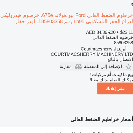
3
خرطوم الضغط العالي Ford نيو هولاند 675e، خرطوم هيدروليكي
لذراع الحفر التلسكوبي Lb95 رقم 85803358 لـ لودر حفار
AED 84.86
€20
≈ $23.11
خرطوم الضغط العالي
85803358
أيرلندا، Courtmacsherry
COURTMACSHERRY MACHINERY LTD
الاتصال بالبائع
الإضافة إلى المفضلة
مقارنة
بيع ماكينات أم مركبات؟
يمكنك القيام بذلك معنا!
نشر إعلانك
أسعار خراطيم الضغط العالي