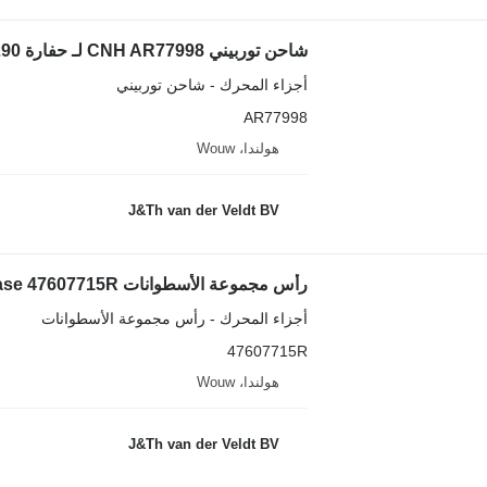
شاحن توربيني CNH AR77998 لـ حفارة Case CX210 CX240 CX290
أجزاء المحرك - شاحن توربيني
AR77998
هولندا، Wouw
J&Th van der Veldt BV
رأس مجموعة الأسطوانات Case 47607715R لـ حفارة Case CX300C
أجزاء المحرك - رأس مجموعة الأسطوانات
47607715R
هولندا، Wouw
J&Th van der Veldt BV