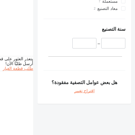
مستعملة
424
معاد التصنيع
426
428
430
سنة التصنيع
432
434
–
438
444
يتعذر العثور على قط
أرسل طلبًا الآن!
631
طلب قطعة الغيار
730
777
هل بعض عوامل التصفية مفقودة؟
966
اقتراح تغيير
972
980
988
C-series
DE
D series