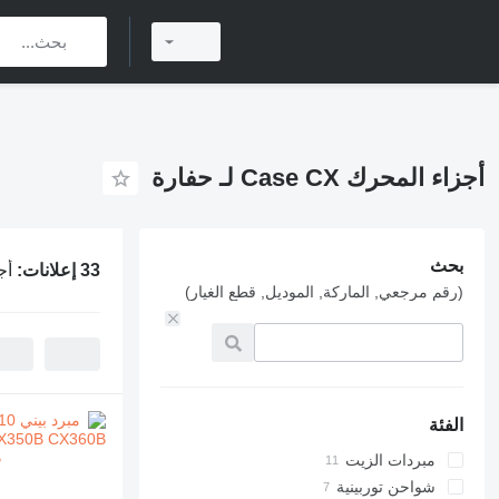
أجزاء المحرك Case CX لـ حفارة
بحث
33 إعلانات:
أجزا
(رقم مرجعي, الماركة, الموديل, قطع الغيار)
الفئة
مبردات الزيت
شواحن توربينية