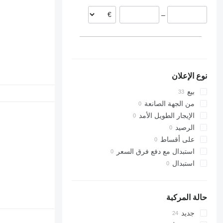
ليتوانيا
CX300
322
–
CX330
323
CX350
324
CX360
325
CX370
326
CX460
329
نوع الإعلان
330
336
بيع
340
من الجهة الصانعة
345
الإيجار الطويل الأمد
349
الرصيد
350
على أقساط
365
استبدال مع دفع فرق السعر
374
استبدال
375
390
416
حالة المركبة
420
جديد
422