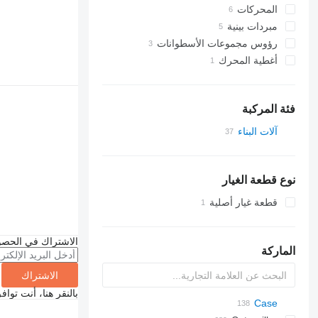
المحركات
مبردات بينية
رؤوس مجموعات الأسطوانات
أغطية المحرك
فئة المركبة
آلات البناء
الحفارات
حفارات صغيرة
نوع قطعة الغيار
قطعة غيار أصلية
الاشتراك في الحصو
الماركة
الاشتراك
بالنقر هنا، أنت توا
Steiger
225LC
ASC
320
AZ
AX
Case