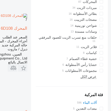
المحركات
مبردات الزيت
بطائن الأسطوانة
مضخات التزييت
7
شواحن توربينية
المحرك 6D108 لـ حفارة Komatsu
وسادات مسندة
السعر عند الطلب
حلقات منع تسرب الزيت للعمود المرفقي
أجزاء المحرك - ال
حالة المركبة
جديد
فلاتر الزيت
ديزل / مازوت
كباسات
الصين، Guangzhou
ipment Co., Ltd.
حشية غطاء الصمام
الاتصال بالبائع
حشايا رأس الأسطوانة
مجموعات الأسطوانات
عرض الكل
فئة المركبة
آلات البناء
الحفارات
معدات التعدين