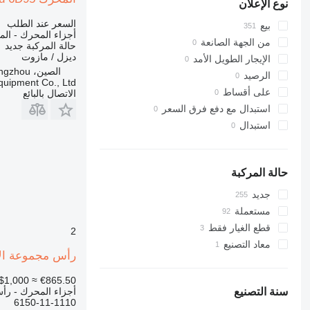
نوع الإعلان
PC750
340
345
السعر عند الطلب
بيع
أجزاء المحرك - ال
349
من الجهة الصانعة
حالة المركبة
جديد
350
ديزل / مازوت
الإيجار الطويل الأمد
الصين، Guangzhou
365
الرصيد
ipment Co., Ltd.
374
على أقساط
الاتصال بالبائع
375
استبدال مع دفع فرق السعر
390
استبدال
416
420
422
حالة المركبة
424
جديد
426
مستعملة
428
قطع الغيار فقط
2
430
معاد التصنيع
432
رأس مجموعة الأسطوانات 6150-11-
434
$1,000
≈ €865.50
438
أجزاء المحرك - رأ
سنة التصنيع
6150-11-1110
444