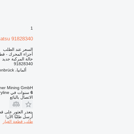
1
omatsu 91828340
السعر عند الطلب
أجزاء المحرك - قطع
حالة المركبة
جديد
91828340
ألمانيا، Rheda-Wiedenbrück
mer Mining GmbH
6
سنوات في Machineryline
الاتصال بالبائع
يتعذر العثور على قط
أرسل طلبًا الآن!
طلب قطعة الغيار