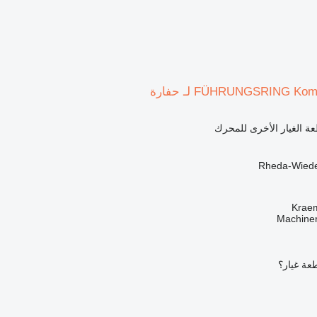
FÜHRUNGSRING K لـ حفارة
ة الغيار الأخرى للمحرك
Krae
عة غيار؟