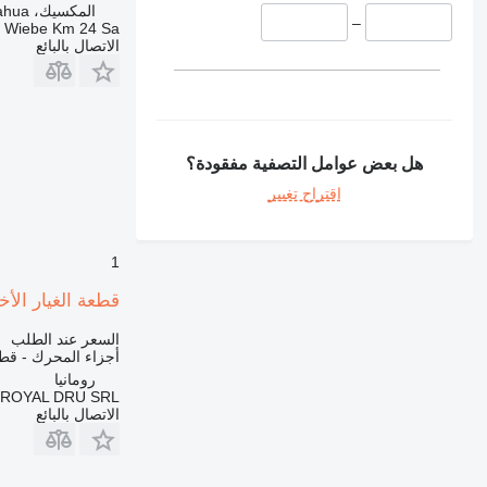
المكسيك، Chihuahua
631
–
a Wiebe Km 24 Sa
730
الاتصال بالبائع
777
966
972
980
هل بعض عوامل التصفية مفقودة؟
C-series
اقتراح تغيير
DE
D series
M-series
1
MH
قطعة الغيار الأخرى للمحرك apac motor
V-series
السعر عند الطلب
أجزاء المحرك - قطع
رومانيا
ROYAL DRU SRL
الاتصال بالبائع