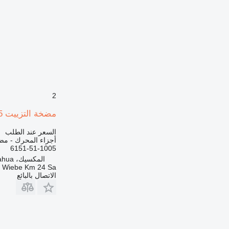
2
مضخة التزييت Komatsu FOLIO 13145 6151-51-1005 لـ حفارة صغيرة Komatsu
السعر عند الطلب
أجزاء المحرك - مض
6151-51-1005
المكسيك، Chihuahua
a Wiebe Km 24 Sa
الاتصال بالبائع