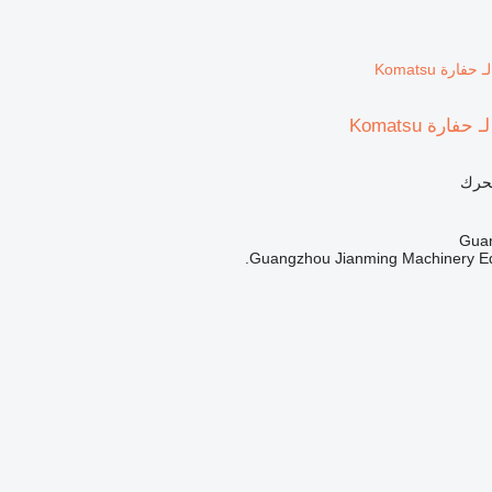
محرك
Guangzhou Jianming Machinery Equ