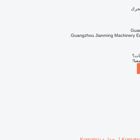
محرك
Guangzhou Jianming Machinery Equ
بات؟
عنا!