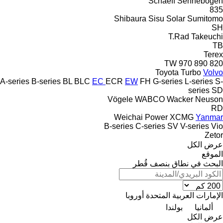
Schaeff
Sennebogen
835
Shibaura
Sisu
Solar
Sumitomo
SH
T.Rad
Takeuchi
TB
Terex
TW
970
890
820
Toyota
Turbo
Volvo
A-series
B-series
BL
BLC
EC
ECR
EW
FH
G-series
L-series
S-
series
SD
Vögele
WABCO
Wacker Neuson
RD
Weichai Power
XCMG
Yanmar
B-series
C-series
SV
V-series
Vio
Zetor
عرض الكل
الموقع
البحث في نطاق بنصف قُطر
الإمارات العربية المتحدة
أوروبا
ألمانيا
بولندا
عرض الكل