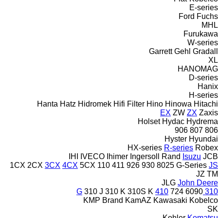
E-series
Ford
Fuchs
MHL
Furukawa
W-series
Garrett
Gehl
Gradall
XL
HANOMAG
D-series
Hanix
H-series
Hanta
Hatz
Hidromek
Hifi Filter
Hino
Hinowa
Hitachi
EX
ZW
ZX
Zaxis
Holset
Hydac
Hydrema
906
807
806
Hyster
Hyundai
HX-series
R-series
Robex
IHI
IVECO
Ihimer
Ingersoll Rand
Isuzu
JCB
1CX
2CX
3CX
4CX
5CX
110
411
926
930
8025
G-Series
JS
JZ
TM
JLG
John Deere
310 J
310 K
310S K
410
724
6090
310 G
KMP Brand
KamAZ
Kawasaki
Kobelco
SK
Kohler
Komatsu