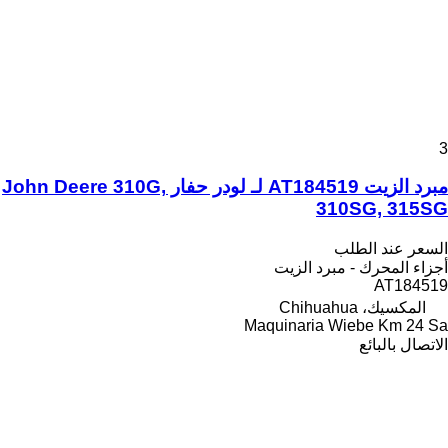
3
مبرد الزيت AT184519 لـ لودر حفار John Deere 310G,
310SG, 315SG
السعر عند الطلب
أجزاء المحرك - مبرد الزيت
AT184519
المكسيك، Chihuahua
Maquinaria Wiebe Km 24 Sa
الاتصال بالبائع