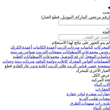
بحث
(رقم مرجعي, الماركة, الموديل, قطع الغيار)
الفئة
لم يتم العثور على نتائج لهذا الاستعلام
المحركات
كباسات
مبردات الزيت
أعمدة الكامات
أعمدة الكرنك
رؤوس مجموعات الأسطوانات
مضخات التزييت
شواحن توربينية
دواسات المعجل
أذرعة التوصيل
مجموعات الأسطوانات
أغطية
الصمامات
أقواس المحرك
كابلات دواسة الوقود
مبردات بينية
وحدات
متشعبة
عصي قياس الزيت
فلاتر الزيت
إعادة تدوير غاز العادم
قطع
الغيار الأخرى للمحرك
عرض الكل
فئة المركبة
آلات البناء
الحفارات
حفارات صغيرة
لوادر حفارة
معدات تقليب التربة
بلدوزرات
ممهدات الطرق
لوادر البناء