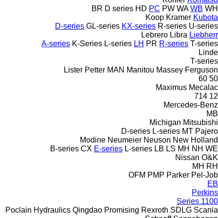
BR
D series
HD
PC
PW
WA
WB
WH
Koop
Kramer
Kubota
D-series
GL-series
KX-series
R-series
U-series
Lebrero
Libra
Liebherr
A-series
K-Series
L-series
LH
PR
R-series
T-series
Linde
T-series
Lister Petter
MAN
Manitou
Massey Ferguson
60
50
Maximus
Mecalac
714
12
Mercedes-Benz
MB
Michigan
Mitsubishi
D-series
L-series
MT
Pajero
Modine
Neumeier
Neuson
New Holland
B-series
CX
E-series
L-series
LB
LS
MH
NH
WE
Nissan
O&K
MH
RH
OFM
PMP
Parker
Pel-Job
EB
Perkins
1100 Series
Poclain Hydraulics
Qingdao Promising
Rexroth
SDLG
Scania