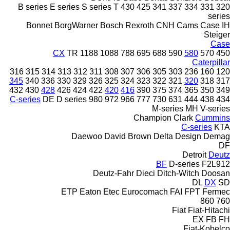
B series
E series
S series
T
430
425
341
337
334
331
320
series
Bonnet
BorgWarner
Bosch Rexroth
CNH
Cams
Case IH
Steiger
Case
CX
TR
1188
1088
788
695
688
590
580
570
450
Caterpillar
316
315
314
313
312
311
308
307
306
305
303
236
160
120
345
340
336
330
329
326
325
324
323
322
321
320
318
317
432
430
428
426
424
422
420
416
390
375
374
365
350
349
C-series
DE
D series
980
972
966
777
730
631
444
438
434
M-series
MH
V-series
Champion
Clark
Cummins
C-series
KTA
Daewoo
David Brown
Delta Design
Demag
DF
Detroit
Deutz
BF
D-series
F2L912
Deutz-Fahr
Dieci
Ditch-Witch
Doosan
DL
DX
SD
ETP
Eaton
Etec
Eurocomach
FAI
FPT
Fermec
860
760
Fiat
Fiat-Hitachi
EX
FB
FH
Fiat-Kobelco