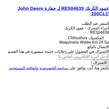
عمود الكرنك RE504639 لـ حفارة John Deere
200CLC
السعر عند الطلب
أجزاء المحرك - عمود الكرنك
RE504639
المكسيك، Chihuahua
Maquinaria Wiebe Km 24 Sa
الاتصال بالبائع
الاشتراك في الحصول على إعلانات جديدة منشورة في هذا القسم
الاشتراك
بالنقر هنا، أنت توافق على
سياسة الخصوصية
و
اتفاقية المستخدم
.