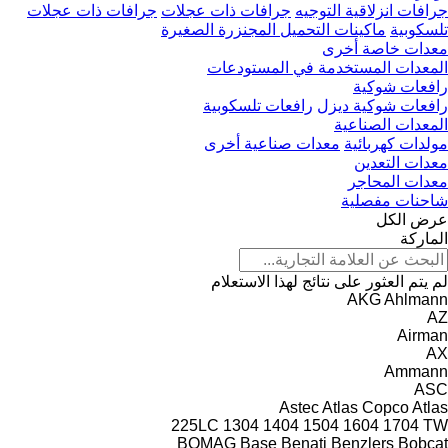
جرافات انزلاقية التوجيه
جرافات ذات عجلات
جرافات ذات عجلات
تلسكوبية
ماكينات التحميل المجنزرة الصغيرة
معدات خاصة أخرى
المعدات المستخدمة في المستودعات
رافعات شوكية
رافعات شوكية ديزل
رافعات تلسكوبية
المعدات الصناعية
مولدات كهربائية
معدات صناعية أخرى
معدات التعدين
معدات المحاجر
شاحنات مفصلية
عرض الكل
الماركة
لم يتم العثور على نتائج لهذا الاستعلام
AKG
Ahlmann
AZ
Airman
AX
Ammann
ASC
Astec
Atlas Copco
Atlas
225LC
1304
1404
1504
1604
1704
TW
BOMAG
Base
Benati
Benzlers
Bobcat