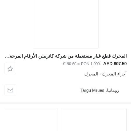
المحرك قطع غيار مستعملة من شركة كاتربيلر، الأرقام المرجعية: 428، 432، 434، 444، 416، 420، 422، 4 لـ لودر حفار Caterpillar 428 432 434, 444, 416, 420, 422, 426
AED 807.50
≈ €190.60
RON 1,000
أجزاء المحرك - المحرك
رومانيا، Targu Mrues