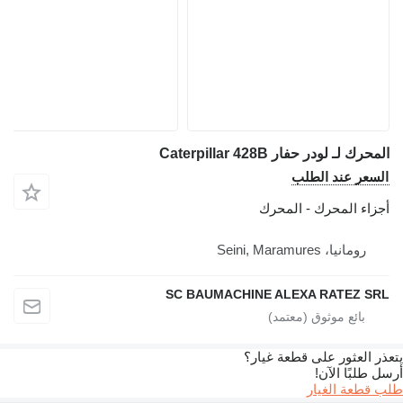
المحرك لـ لودر حفار Caterpillar 428B
السعر عند الطلب
أجزاء المحرك - المحرك
رومانيا، Seini, Maramures
SC BAUMACHINE ALEXA RATEZ SRL
يتعذر العثور على قطعة غيار؟
أرسل طلبًا الآن!
طلب قطعة الغيار