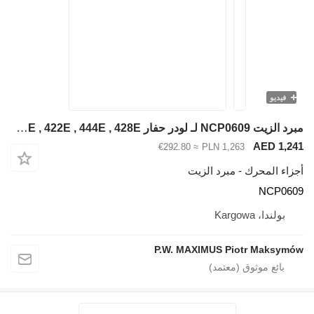
فيديو
مبرد الزيت NCP0609 لـ لودر حفار Caterpillar 416E , 432E , 420E , 442E , 434E , 422E , 444E , 428E
AED 1,241
≈ €292.80
PLN 1,263
أجزاء المحرك - مبرد الزيت
NCP0609
بولندا، Kargowa
P.W. MAXIMUS Piotr Maksymów