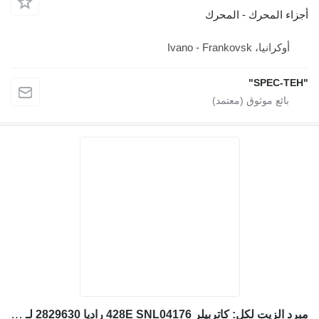
أجزاء المحرك - المحرك
أوكرانيا، Ivano - Frankovsk
"SPEC-TEH"
مبرد الزيت لكل: كاتربيلر 428E SNL04176 راديا 2829630 لـ لودر حفار Caterpillar 428E SNL04176, 428E, 416E