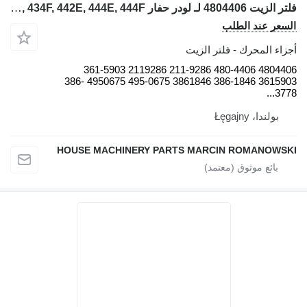
فلتر الزيت 4804406 لـ لودر حفار Caterpillar 422E, 422F, 428E, 428F, 432E, 432F, 434E, 434F, 442E, 444E, 444F
السعر عند الطلب
أجزاء المحرك - فلتر الزيت
4804406 480-4406 211-9286 2119286 361-5903
3615903 386-1846 3861846 495-0675 4950675 386-
3778...
بولندا، Łęgajny
HOUSE MACHINERY PARTS MARCIN ROMANOWSKI