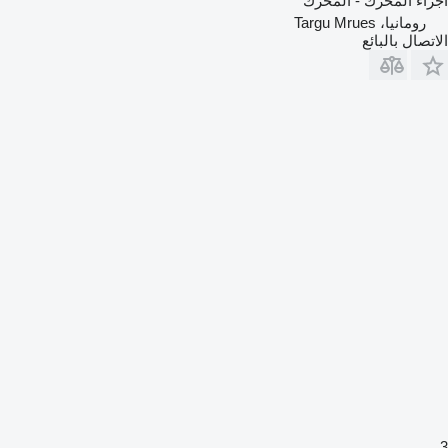
أجزاء المحرك - المحرك
رومانيا، Targu Mrues
الاتصال بالبائع
3