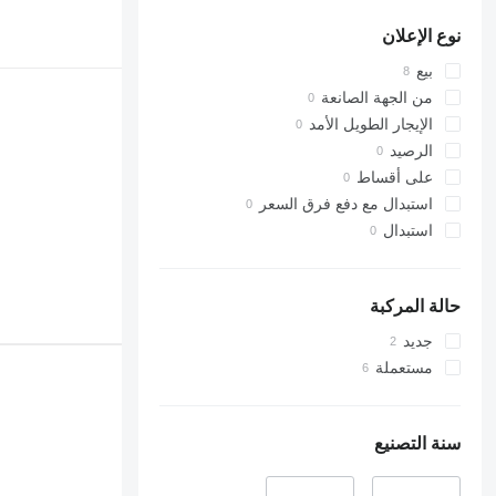
WA600
PC340
316
نوع الإعلان
WA700
PC350
317
PC400
318
بيع
PC450
320
من الجهة الصانعة
PC490
321
الإيجار الطويل الأمد
PC600
322
الرصيد
PC750
323
على أقساط
324
استبدال مع دفع فرق السعر
325
استبدال
326
329
330
حالة المركبة
336
جديد
340
مستعملة
345
349
350
سنة التصنيع
365
374