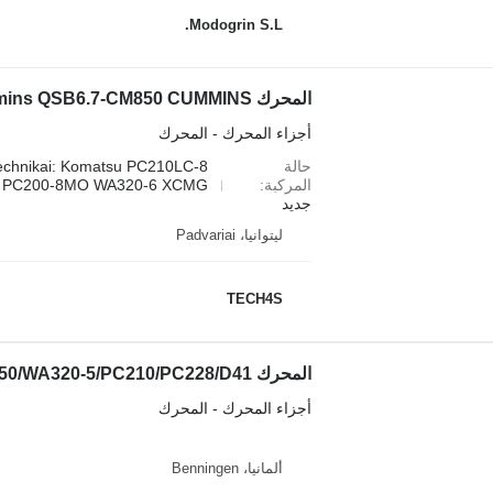
Modogrin S.L.
أجزاء المحرك - المحرك
حالة
echnikai: Komatsu PC210LC-8
المركبة
PC200-8MO WA320-6 XCMG...
جديد
ليتوانيا، Padvariai
TECH4S
المحرك Komatsu SA6D102، WA250/WA320-5/PC210/PC228/D41 لـ آلات البناء
أجزاء المحرك - المحرك
ألمانيا، Benningen