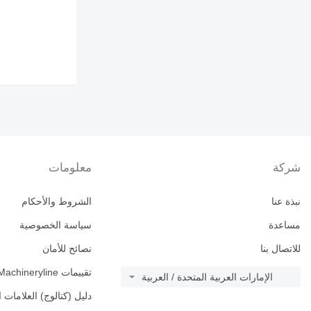
769
772
773
777
816
824
826
910
920
924
شركة
معلومات
926
928
نبذة عنا
الشروط والأحكام
930
936
مساعدة
سياسة الخصوصية
938
للاتصال بنا
نصائح للأمان
950
953
تقييمات Machineryline
الإمارات العربية المتحدة / العربية
955
دليل (كتالوج) العلامات ا
962