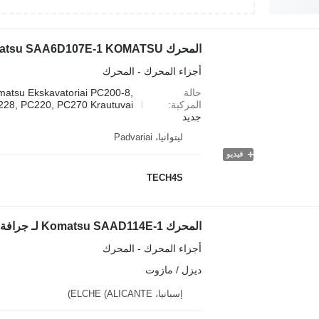
أجزاء المحرك - المحرك
حالة
su Ekskavatoriai PC200-8,
المركبة
28, PC220, PC270 Krautuvai...
جديد
ليتوانيا، Padvariai
فيديو
TECH4S
المحرك Komatsu SAAD114E-1 لـ جرافة ذات عجلات Komatsu WA320
أجزاء المحرك - المحرك
ديزل / مازوت
إسبانيا، ELCHE (ALICANTE)