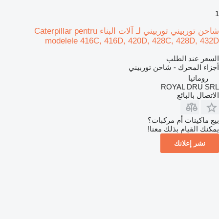
1
شاحن توربيني توربيني لـ آلات البناء Caterpillar pentru
modelele 416C, 416D, 420D, 428C, 428D, 432D
السعر عند الطلب
أجزاء المحرك - شاحن توربيني
رومانيا
ROYAL DRU SRL
الاتصال بالبائع
بيع ماكينات أم مركبات؟
يمكنك القيام بذلك معنا!
نشر إعلانك