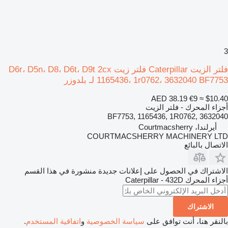
3
فلتر الزيت Caterpillar فلتر زيت D6r، D5n، D8، D6t، D9t 2cx
1165436، 1r0762، 3632040 BF7753 لـ بلدوزر
AED 38.19
€9
≈ $10.40
أجزاء المحرك - فلتر الزيت
BF7753, 1165436, 1R0762, 3632040
أيرلندا، Courtmacsherry
COURTMACSHERRY MACHINERY LTD
الاتصال بالبائع
الاشتراك في الحصول على إعلانات جديدة منشورة في هذا القسم
أجزاء المحرك
Caterpillar - 432D
الاشتراك
بالنقر هنا، أنت توافق على
سياسة الخصوصية
و
اتفاقية المستخدم
.