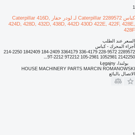
1
كباس Caterpillar 2289572 لـ لودر حفار Caterpillar 416D,
424D, 428D, 432D, 438D, 442D 430D 422E, 422F, 428E,
428F
السعر عند الطلب
أجزاء المحرك - كباس
2289572 228-9572 336-4179 3364179 184-2409 1842409 214-2250
2142250 9T-2212 9T2212 105-2981 1052981...
بولندا، Łęgajny
HOUSE MACHINERY PARTS MARCIN ROMANOWSKI
الاتصال بالبائع
1