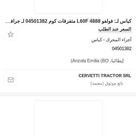
كباس لـ: فولفو L60F 4888 متفرقات كوم 04501382 لـ جرافة ذات عجلات Volvo L60F 4888, L60F
السعر عند الطلب
أجزاء المحرك - كباس
04501382
إيطاليا، Anzola Emilia (BO)
CERVETTI TRACTOR SRL