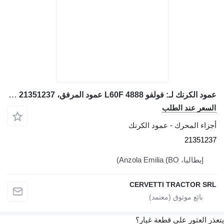
عمود الكرنك لـ: فولفو L60F 4888 عمود المرفق، 21351237 لـ جرافة ذات عجلات Volvo L60F 4888, L60F
السعر عند الطلب
أجزاء المحرك - عمود الكرنك
21351237
إيطاليا، Anzola Emilia (BO)
CERVETTI TRACTOR SRL
يتعذر العثور على قطعة غيار؟