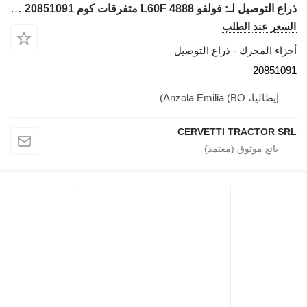
ذراع التوصيل لـ: فولفو L60F 4888 متفرقات كوم 20851091 لـ جرافة ذات عجلات Volvo L60F 4888, L60F
السعر عند الطلب
أجزاء المحرك - ذراع التوصيل
20851091
إيطاليا، Anzola Emilia (BO)
CERVETTI TRACTOR SRL