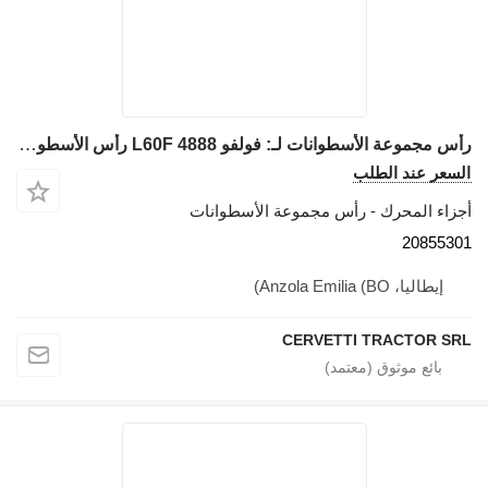
رأس مجموعة الأسطوانات لـ: فولفو L60F 4888 رأس الأسطوانة 20855301 لـ جرافة ذات عجلات Volvo L60F
السعر عند الطلب
أجزاء المحرك - رأس مجموعة الأسطوانات
20855301
إيطاليا، Anzola Emilia (BO)
CERVETTI TRACTOR SRL